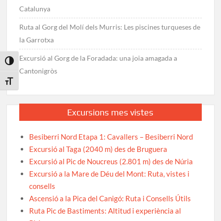
Catalunya
Ruta al Gorg del Molí dels Murris: Les piscines turqueses de
la Garrotxa
Excursió al Gorg de la Foradada: una joia amagada a
Toggle High Contrast
Cantonigròs
Toggle Font size
Excursions mes vistes
Besiberri Nord Etapa 1: Cavallers – Besiberri Nord
Excursió al Taga (2040 m) des de Bruguera
Excursió al Pic de Noucreus (2.801 m) des de Núria
Excursió a la Mare de Déu del Mont: Ruta, vistes i
consells
Ascensió a la Pica del Canigó: Ruta i Consells Útils
Ruta Pic de Bastiments: Altitud i experiència al