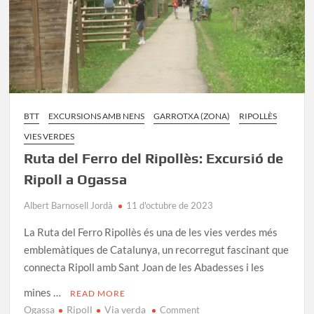
BTT
EXCURSIONS AMB NENS
GARROTXA (ZONA)
RIPOLLÈS
VIES VERDES
Ruta del Ferro del Ripollès: Excursió de
Ripoll a Ogassa
Albert Barnosell Jordà
11 d'octubre de 2023
La Ruta del Ferro Ripollès és una de les vies verdes més
emblemàtiques de Catalunya, un recorregut fascinant que
connecta Ripoll amb Sant Joan de les Abadesses i les
mines …
READ MORE
Ogassa
Ripoll
Via verda
on
Comment