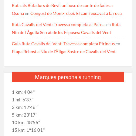
Ruta als Bufadors de Beví: un bosc de conte de fades a
Osona
en
Congost de Mont-rebei: El camí excavat a la roca
Ruta Cavalls del Vent: Travessa completa al Parc…
en
Ruta
Niu de l’Àguila Serrat de les Esposes: Cavalls del Vent
Guia Ruta Cavalls del Vent: Travessa completa Pirineus
en
Etapa Rebost a Niu de l’Àliga: Sostre de Cavalls del Vent
Marques personals running
1 km: 4'04''
1 mi: 6'37''
3 km: 12'46''
5 km: 23'17''
10 km: 48'56''
15 km: 1º16'01''