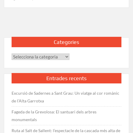
Ruta
del
Ferro
del
Ripollès:
Excursió
Categories
de
Ripoll
Categories
a
Ogassa
Entrades recents
Excursió de Sadernes a Sant Grau: Un viatge al cor romànic
de l’Alta Garrotxa
Fageda de la Grevolosa: El santuari dels arbres
monumentals
Ruta al Salt de Sallent: l’espectacle de la cascada més alta de