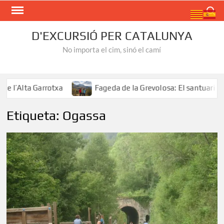
Skip
Search
to
content
D'EXCURSIÓ PER CATALUNYA
No importa el cim, sinó el camí
l’Alta Garrotxa
Fageda de la Grevolosa: El santuari dels
Etiqueta:
Ogassa