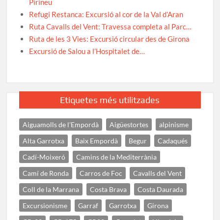
Pirineu
Refugi Restanca: Excursió al cor de la Val d’Aran
Ruta Cavalls del Vent: Travessa completa al Parc…
Ruta de les 3 Vies: Excursió circular des de Girona
Excursió de Salou a l’Hospitalet de…
Etiquetes més utilitzades
Aiguamolls de l'Empordà
Aigüestortes
alpinisme
Alta Garrotxa
Baix Empordà
Begur
Cadaqués
Cadí-Moixeró
Camins de la Mediterrània
Camí de Ronda
Carros de Foc
Cavalls del Vent
Coll de la Marrana
Costa Brava
Costa Daurada
Excursionisme
Garraf
Garrotxa
Girona