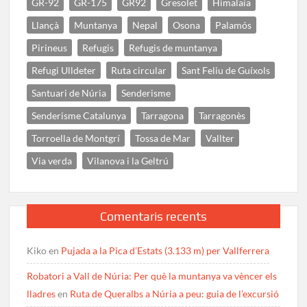
GR-92
GR-175
GR92
Gresolet
Himalaia
Llançà
Muntanya
Nepal
Osona
Palamós
Pirineus
Refugis
Refugis de muntanya
Refugi Ulldeter
Ruta circular
Sant Feliu de Guíxols
Santuari de Núria
Senderisme
Senderisme Catalunya
Tarragona
Tarragonès
Torroella de Montgrí
Tossa de Mar
Vallter
Via verda
Vilanova i la Geltrú
Comentaris recents
Kiko
en
Pujada a la Pica d’Estats (3.133 m) per Vallferrera
Robatori a Vall de Núria: Per què la muntanya va vèncer els
lladres
en
Ruta de Queralbs a Núria a peu: guia de l’excursió