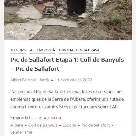
100 CIMS
ALT EMPORDÀ
GIRONA - COSTA BRAVA
Pic de Sallafort Etapa 1: Coll de Banyuls
– Pic de Sallafort
Albert Barnosell Jordà
11 d'octubre de 2023
L’ascensió al Pic de Sallafort és una de les excursions més
emblemàtiques de la Serra de l’Albera, oferint una ruta de
carena fronterera amb vistes espectaculars sobre l’Alt
Empordà i …
READ MORE
Albera
Coll de Banyuls
Espolla
Pic de Sallafort
Senderisme