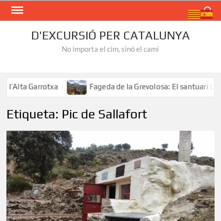
Skip
Search
to
content
D'EXCURSIÓ PER CATALUNYA
No importa el cim, sinó el camí
’Alta Garrotxa
Fageda de la Grevolosa: El santuari dels 
Etiqueta:
Pic de Sallafort