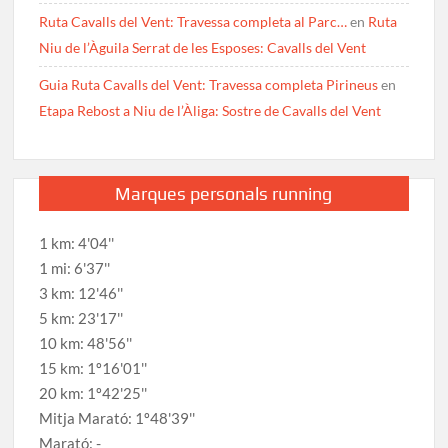
Ruta Cavalls del Vent: Travessa completa al Parc…
en
Ruta
Niu de l’Àguila Serrat de les Esposes: Cavalls del Vent
Guia Ruta Cavalls del Vent: Travessa completa Pirineus
en
Etapa Rebost a Niu de l’Àliga: Sostre de Cavalls del Vent
Marques personals running
1 km: 4'04''
1 mi: 6'37''
3 km: 12'46''
5 km: 23'17''
10 km: 48'56''
15 km: 1º16'01''
20 km: 1º42'25''
Mitja Marató: 1º48'39''
Marató: -