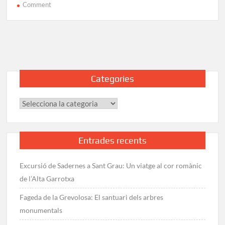
on
Comment
Pic
de
Sallafort
Etapa
1:
Coll
Categories
de
Banyuls
Categories
–
Pic
de
Sallafort
Entrades recents
Excursió de Sadernes a Sant Grau: Un viatge al cor romànic
de l’Alta Garrotxa
Fageda de la Grevolosa: El santuari dels arbres
monumentals