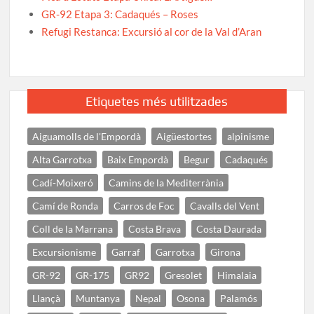
GR-92 Etapa 3: Cadaqués – Roses
Refugi Restanca: Excursió al cor de la Val d’Aran
Etiquetes més utilitzades
Aiguamolls de l'Empordà
Aigüestortes
alpinisme
Alta Garrotxa
Baix Empordà
Begur
Cadaqués
Cadí-Moixeró
Camins de la Mediterrània
Camí de Ronda
Carros de Foc
Cavalls del Vent
Coll de la Marrana
Costa Brava
Costa Daurada
Excursionisme
Garraf
Garrotxa
Girona
GR-92
GR-175
GR92
Gresolet
Himalaia
Llançà
Muntanya
Nepal
Osona
Palamós