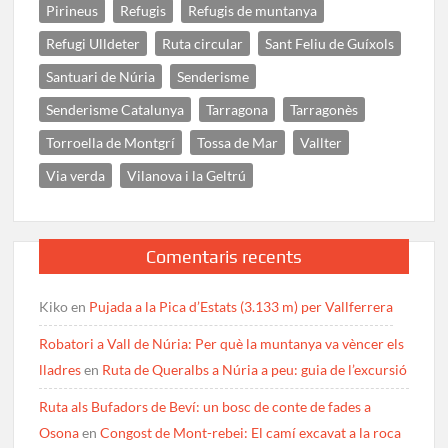
Pirineus
Refugis
Refugis de muntanya
Refugi Ulldeter
Ruta circular
Sant Feliu de Guíxols
Santuari de Núria
Senderisme
Senderisme Catalunya
Tarragona
Tarragonès
Torroella de Montgrí
Tossa de Mar
Vallter
Via verda
Vilanova i la Geltrú
Comentaris recents
Kiko
en
Pujada a la Pica d’Estats (3.133 m) per Vallferrera
Robatori a Vall de Núria: Per què la muntanya va vèncer els
lladres
en
Ruta de Queralbs a Núria a peu: guia de l’excursió
Ruta als Bufadors de Beví: un bosc de conte de fades a
Osona
en
Congost de Mont-rebei: El camí excavat a la roca