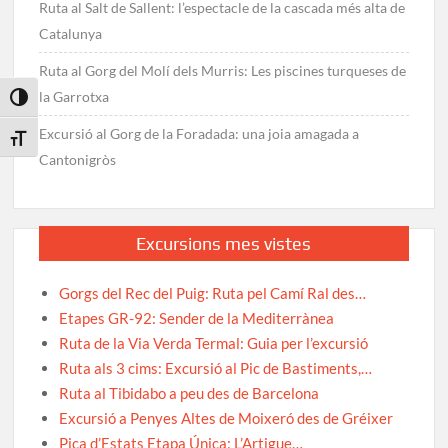
Ruta al Salt de Sallent: l’espectacle de la cascada més alta de
Catalunya
Ruta al Gorg del Molí dels Murris: Les piscines turqueses de
la Garrotxa
Toggle High Contrast
Excursió al Gorg de la Foradada: una joia amagada a
Toggle Font size
Cantonigròs
Excursions mes vistes
Gorgs del Rec del Puig: Ruta pel Camí Ral des…
Etapes GR-92: Sender de la Mediterrànea
Ruta de la Via Verda Termal: Guia per l’excursió
Ruta als 3 cims: Excursió al Pic de Bastiments,…
Ruta al Tibidabo a peu des de Barcelona
Excursió a Penyes Altes de Moixeró des de Gréixer
Pica d’Estats Etapa Única: L’Artigue…