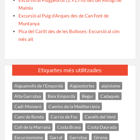
Malniu
Excursió al Puig d’Arques des de Can Font de
Muntanya
Pica del Carlit des de les Bulloses: Excursió al cim
més alt
Etiquetes més utilitzades
Aiguamolls de l'Empordà
Aigüestortes
alpinisme
Alta Garrotxa
Baix Empordà
Begur
Cadaqués
Cadí-Moixeró
Camins de la Mediterrània
Camí de Ronda
Carros de Foc
Cavalls del Vent
Coll de la Marrana
Costa Brava
Costa Daurada
Excursionisme
Garraf
Garrotxa
Girona