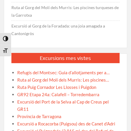
Ruta al Gorg del Molí dels Murris: Les piscines turqueses de
la Garrotxa
Excursió al Gorg de la Foradada: una joia amagada a
Cantonigròs
Toggle High Contrast
Toggle Font size
Excursions mes vistes
Refugis del Montsec: Guia d’allotjaments per a…
Ruta al Gorg del Molí dels Murris: Les piscines…
Ruta Puig Cornador Les Llosses i Puigdon
GR92 Etapa 24a: Calafell – Torredembarra
Excursió del Port de la Selva al Cap de Creus pel
GR11
Província de Tarragona
Excursió a Rocacorba (Puigsou) des de Canet d’Adri
Excursió al Puigpedrós (2.915 m) des del Refugi de