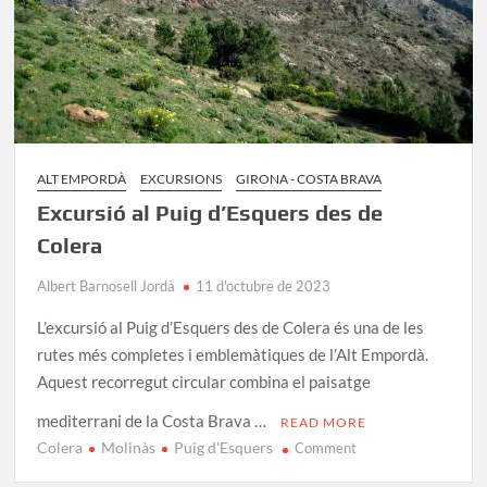
ALT EMPORDÀ
EXCURSIONS
GIRONA - COSTA BRAVA
Excursió al Puig d’Esquers des de
Colera
Albert Barnosell Jordà
11 d'octubre de 2023
L’excursió al Puig d’Esquers des de Colera és una de les
rutes més completes i emblemàtiques de l’Alt Empordà.
Aquest recorregut circular combina el paisatge
mediterrani de la Costa Brava …
READ MORE
Colera
Molinàs
Puig d'Esquers
on
Comment
Excursió