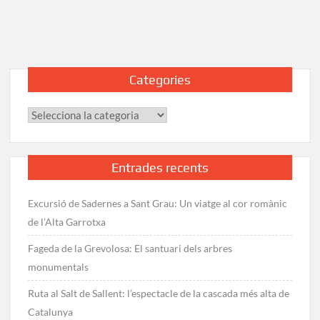
al
Puig
d’Esquers
des
de
Categories
Colera
Categories
Entrades recents
Excursió de Sadernes a Sant Grau: Un viatge al cor romànic
de l’Alta Garrotxa
Fageda de la Grevolosa: El santuari dels arbres
monumentals
Ruta al Salt de Sallent: l’espectacle de la cascada més alta de
Catalunya