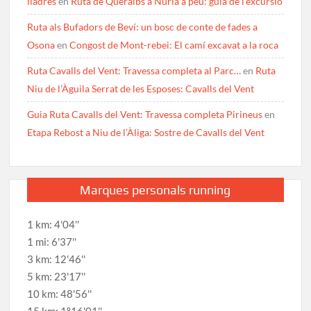
lladres
en
Ruta de Queralbs a Núria a peu: guia de l’excursió
Ruta als Bufadors de Beví: un bosc de conte de fades a
Osona
en
Congost de Mont-rebei: El camí excavat a la roca
Ruta Cavalls del Vent: Travessa completa al Parc…
en
Ruta
Niu de l’Àguila Serrat de les Esposes: Cavalls del Vent
Guia Ruta Cavalls del Vent: Travessa completa Pirineus
en
Etapa Rebost a Niu de l’Àliga: Sostre de Cavalls del Vent
Marques personals running
1 km: 4'04''
1 mi: 6'37''
3 km: 12'46''
5 km: 23'17''
10 km: 48'56''