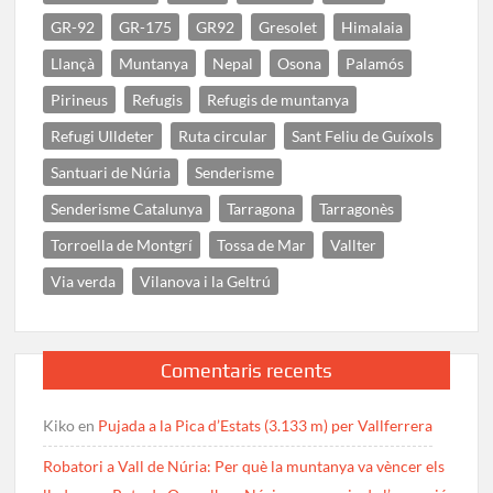
GR-92
GR-175
GR92
Gresolet
Himalaia
Llançà
Muntanya
Nepal
Osona
Palamós
Pirineus
Refugis
Refugis de muntanya
Refugi Ulldeter
Ruta circular
Sant Feliu de Guíxols
Santuari de Núria
Senderisme
Senderisme Catalunya
Tarragona
Tarragonès
Torroella de Montgrí
Tossa de Mar
Vallter
Via verda
Vilanova i la Geltrú
Comentaris recents
Kiko
en
Pujada a la Pica d’Estats (3.133 m) per Vallferrera
Robatori a Vall de Núria: Per què la muntanya va vèncer els