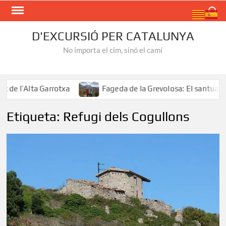
Skip
Search
to
content
D'EXCURSIÓ PER CATALUNYA
No importa el cim, sinó el camí
e l’Alta Garrotxa
Fageda de la Grevolosa: El santuari de
Etiqueta:
Refugi dels Cogullons