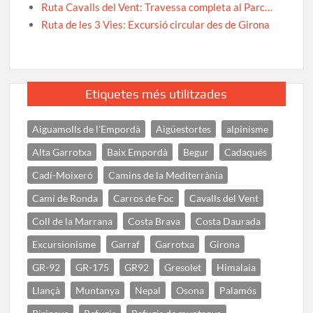
Ruta Cavalls del Vent: Travessa completa al Parc…
Ruta de les 3 Vies: Excursió circular des de Girona
Etiquetes més utilitzades
Aiguamolls de l'Empordà
Aigüestortes
alpinisme
Alta Garrotxa
Baix Empordà
Begur
Cadaqués
Cadí-Moixeró
Camins de la Mediterrània
Camí de Ronda
Carros de Foc
Cavalls del Vent
Coll de la Marrana
Costa Brava
Costa Daurada
Excursionisme
Garraf
Garrotxa
Girona
GR-92
GR-175
GR92
Gresolet
Himalaia
Llançà
Muntanya
Nepal
Osona
Palamós