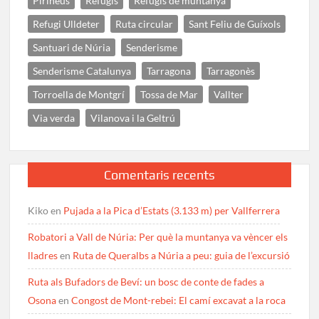
Pirineus
Refugis
Refugis de muntanya
Refugi Ulldeter
Ruta circular
Sant Feliu de Guíxols
Santuari de Núria
Senderisme
Senderisme Catalunya
Tarragona
Tarragonès
Torroella de Montgrí
Tossa de Mar
Vallter
Via verda
Vilanova i la Geltrú
Comentaris recents
Kiko
en
Pujada a la Pica d’Estats (3.133 m) per Vallferrera
Robatori a Vall de Núria: Per què la muntanya va vèncer els
lladres
en
Ruta de Queralbs a Núria a peu: guia de l’excursió
Ruta als Bufadors de Beví: un bosc de conte de fades a
Osona
en
Congost de Mont-rebei: El camí excavat a la roca