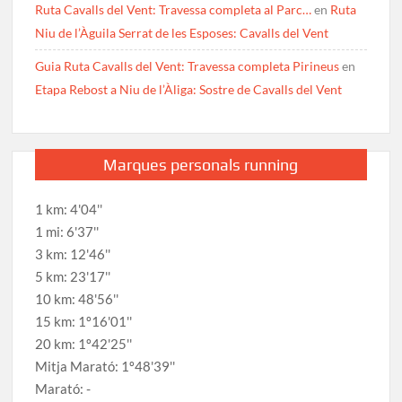
Ruta Cavalls del Vent: Travessa completa al Parc…
en
Ruta
Niu de l’Àguila Serrat de les Esposes: Cavalls del Vent
Guia Ruta Cavalls del Vent: Travessa completa Pirineus
en
Etapa Rebost a Niu de l’Àliga: Sostre de Cavalls del Vent
Marques personals running
1 km: 4'04''
1 mi: 6'37''
3 km: 12'46''
5 km: 23'17''
10 km: 48'56''
15 km: 1º16'01''
20 km: 1º42'25''
Mitja Marató: 1º48'39''
Marató: -