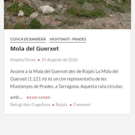
CONCA DE BARBERÀ
MONTSANT - PRADES
Mola del Guerxet
Ariadna Ferrer
10 de gener de 2026
Ascens a la Mola del Guerxet des de Rojals La Mola del
Guerxet (1.121 m) és un cim representatiu de les
Muntanyes de Prades, a Tarragona. Aquesta ruta circular,
amb …
READ MORE
Refugi dels Cogullons
Rojals
on
Comment
Mola
del
Guerxet