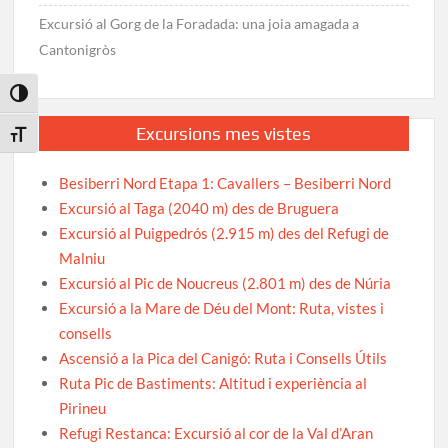
Excursió al Gorg de la Foradada: una joia amagada a
Cantonigròs
Toggle High Contrast
Excursions mes vistes
Toggle Font size
Besiberri Nord Etapa 1: Cavallers – Besiberri Nord
Excursió al Taga (2040 m) des de Bruguera
Excursió al Puigpedrós (2.915 m) des del Refugi de
Malniu
Excursió al Pic de Noucreus (2.801 m) des de Núria
Excursió a la Mare de Déu del Mont: Ruta, vistes i
consells
Ascensió a la Pica del Canigó: Ruta i Consells Útils
Ruta Pic de Bastiments: Altitud i experiència al
Pirineu
Refugi Restanca: Excursió al cor de la Val d’Aran