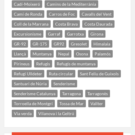
Cadí-Moixeró
Camins de la Mediterrània
Camí de Ronda
Carros de Foc
Cavalls del Vent
Coll de la Marrana
Costa Brava
Costa Daurada
Excursionisme
Garraf
Garrotxa
Girona
GR-92
GR-175
GR92
Gresolet
Himalaia
Llançà
Muntanya
Nepal
Osona
Palamós
Pirineus
Refugis
Refugis de muntanya
Refugi Ulldeter
Ruta circular
Sant Feliu de Guíxols
Santuari de Núria
Senderisme
Senderisme Catalunya
Tarragona
Tarragonès
Torroella de Montgrí
Tossa de Mar
Vallter
Via verda
Vilanova i la Geltrú