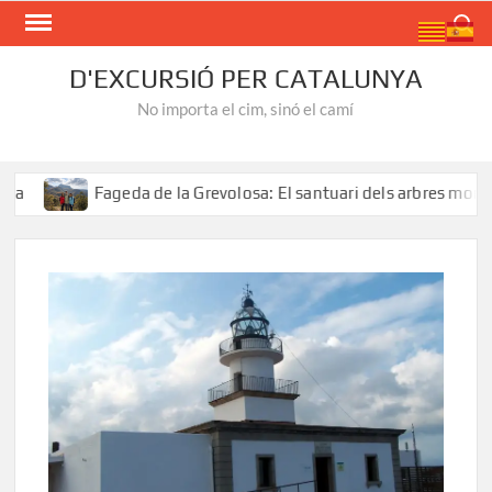
Skip
Search
to
content
D'EXCURSIÓ PER CATALUNYA
No importa el cim, sinó el camí
geda de la Grevolosa: El santuari dels arbres monumentals