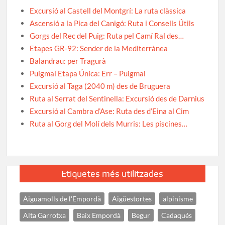
Excursió al Castell del Montgrí: La ruta clàssica
Ascensió a la Pica del Canigó: Ruta i Consells Útils
Gorgs del Rec del Puig: Ruta pel Camí Ral des…
Etapes GR-92: Sender de la Mediterrànea
Balandrau: per Tragurà
Puigmal Etapa Única: Err – Puigmal
Excursió al Taga (2040 m) des de Bruguera
Ruta al Serrat del Sentinella: Excursió des de Darnius
Excursió al Cambra d’Ase: Ruta des d’Eina al Cim
Ruta al Gorg del Molí dels Murris: Les piscines…
Etiquetes més utilitzades
Aiguamolls de l'Empordà
Aigüestortes
alpinisme
Alta Garrotxa
Baix Empordà
Begur
Cadaqués