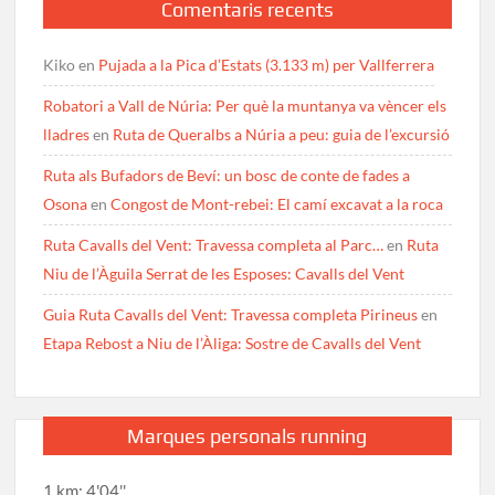
Comentaris recents
Kiko
en
Pujada a la Pica d’Estats (3.133 m) per Vallferrera
Robatori a Vall de Núria: Per què la muntanya va vèncer els
lladres
en
Ruta de Queralbs a Núria a peu: guia de l’excursió
Ruta als Bufadors de Beví: un bosc de conte de fades a
Osona
en
Congost de Mont-rebei: El camí excavat a la roca
Ruta Cavalls del Vent: Travessa completa al Parc…
en
Ruta
Niu de l’Àguila Serrat de les Esposes: Cavalls del Vent
Guia Ruta Cavalls del Vent: Travessa completa Pirineus
en
Etapa Rebost a Niu de l’Àliga: Sostre de Cavalls del Vent
Marques personals running
1 km: 4'04''