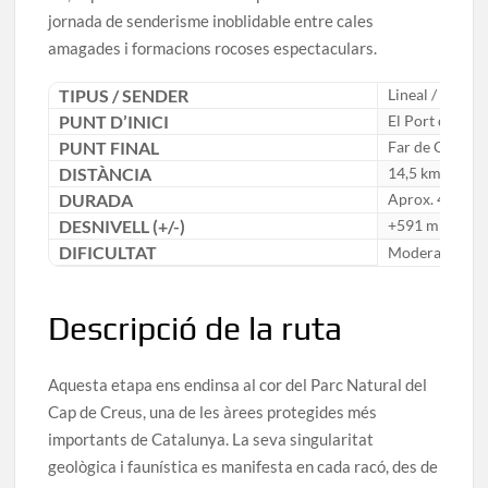
jornada de senderisme inoblidable entre cales
amagades i formacions rocoses espectaculars.
TIPUS / SENDER
Lineal / GR11
PUNT D’INICI
El Port de la S
PUNT FINAL
Far de Cap de
DISTÀNCIA
14,5 km
DURADA
Aprox. 4 h 45 
DESNIVELL (+/-)
+591 m / -520
DIFICULTAT
Moderada
Descripció de la ruta
Aquesta etapa ens endinsa al cor del Parc Natural del
Cap de Creus, una de les àrees protegides més
importants de Catalunya. La seva singularitat
geològica i faunística es manifesta en cada racó, des de