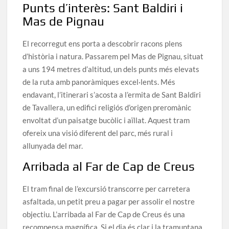
Punts d’interès: Sant Baldiri i
Mas de Pignau
El recorregut ens porta a descobrir racons plens
d’història i natura. Passarem pel Mas de Pignau, situat
a uns 194 metres d’altitud, un dels punts més elevats
de la ruta amb panoràmiques excel·lents. Més
endavant, l’itinerari s’acosta a l’ermita de Sant Baldiri
de Tavallera, un edifici religiós d’origen preromànic
envoltat d’un paisatge bucòlic i aïllat. Aquest tram
ofereix una visió diferent del parc, més rural i
allunyada del mar.
Arribada al Far de Cap de Creus
El tram final de l’excursió transcorre per carretera
asfaltada, un petit preu a pagar per assolir el nostre
objectiu. L’arribada al Far de Cap de Creus és una
recompensa magnífica. Si el dia és clar i la tramuntana