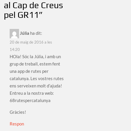
al Cap de Creus
pel GR11
”
Júlia
ha dit:
20 de maig de 2016 a les
14:20
HOla! Sóc la Júlia, i amb un
grup de treball, estem fent
una app de rutes per
catalunya. Les vostres rutes
ens serveixen molt d’ajuda!
Entreu a la nostra web:
68rutespercatalunya
Gràcies!
Respon