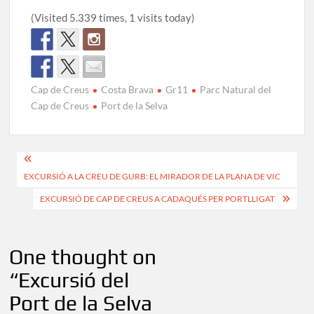
(Visited 5.339 times, 1 visits today)
Cap de Creus
Costa Brava
Gr11
Parc Natural del
Cap de Creus
Port de la Selva
Navegació
EXCURSIÓ A LA CREU DE GURB: EL MIRADOR DE LA PLANA DE VIC
d'entrades
EXCURSIÓ DE CAP DE CREUS A CADAQUÉS PER PORTLLIGAT
One thought on
“
Excursió del
Port de la Selva