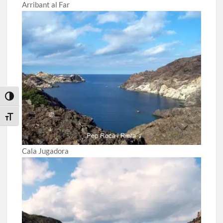
Arribant al Far
Toggle High Contrast
Toggle Font size
Cala Jugadora