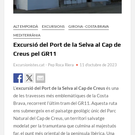
ALT EMPORDÀ
EXCURSIONS
GIRONA - COSTA BRAVA
MEDITERRÀNIA
Excursió del Port de la Selva al Cap de
Creus pel GR11
Excursionistes.cat - Pep Roca Riera
11 d'octubre de 2023
L’
excursió del Port de la Selva al Cap de Creus
és una
de les travesses més emblemàtiques de la Costa
Brava, recorrent l’últim tram del GR11. Aquesta ruta
ens submergeix en el paisatge geològic únic del Parc
Natural del Cap de Creus, un territori salvatge
modelat per la tramuntana que culmina al majestuós
far, el punt més oriental de la península Ibèrica. Una