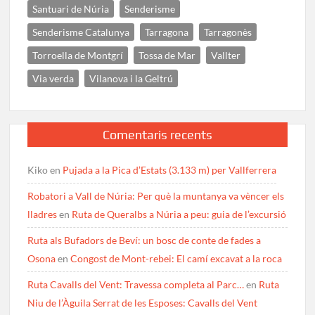
Santuari de Núria
Senderisme
Senderisme Catalunya
Tarragona
Tarragonès
Torroella de Montgrí
Tossa de Mar
Vallter
Via verda
Vilanova i la Geltrú
Comentaris recents
Kiko
en
Pujada a la Pica d’Estats (3.133 m) per Vallferrera
Robatori a Vall de Núria: Per què la muntanya va vèncer els
lladres
en
Ruta de Queralbs a Núria a peu: guia de l’excursió
Ruta als Bufadors de Beví: un bosc de conte de fades a
Osona
en
Congost de Mont-rebei: El camí excavat a la roca
Ruta Cavalls del Vent: Travessa completa al Parc…
en
Ruta
Niu de l’Àguila Serrat de les Esposes: Cavalls del Vent