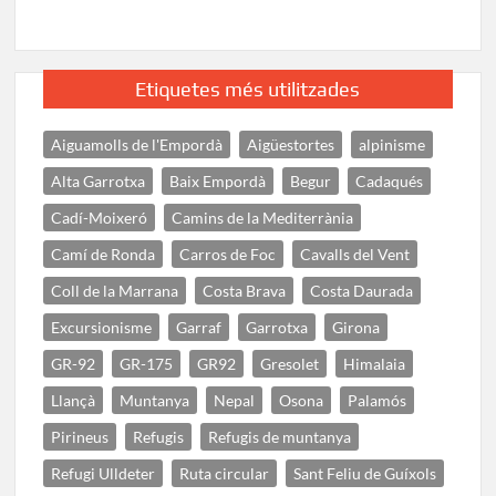
Etiquetes més utilitzades
Aiguamolls de l'Empordà
Aigüestortes
alpinisme
Alta Garrotxa
Baix Empordà
Begur
Cadaqués
Cadí-Moixeró
Camins de la Mediterrània
Camí de Ronda
Carros de Foc
Cavalls del Vent
Coll de la Marrana
Costa Brava
Costa Daurada
Excursionisme
Garraf
Garrotxa
Girona
GR-92
GR-175
GR92
Gresolet
Himalaia
Llançà
Muntanya
Nepal
Osona
Palamós
Pirineus
Refugis
Refugis de muntanya
Refugi Ulldeter
Ruta circular
Sant Feliu de Guíxols