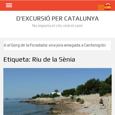
Skip
Search
to
content
D'EXCURSIÓ PER CATALUNYA
No importa el cim, sinó el camí
 al Gorg de la Foradada: una joia amagada a Cantonigròs
Etiqueta:
Riu de la Sènia