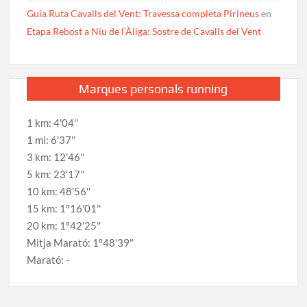
Guia Ruta Cavalls del Vent: Travessa completa Pirineus
en
Etapa Rebost a Niu de l’Àliga: Sostre de Cavalls del Vent
Marques personals running
1 km: 4'04''
1 mi: 6'37''
3 km: 12'46''
5 km: 23'17''
10 km: 48'56''
15 km: 1º16'01''
20 km: 1º42'25''
Mitja Marató: 1º48'39''
Marató: -