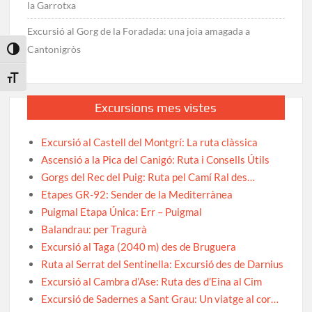
la Garrotxa
Excursió al Gorg de la Foradada: una joia amagada a
Cantonigròs
Toggle High Contrast
Toggle Font size
Excursions mes vistes
Excursió al Castell del Montgrí: La ruta clàssica
Ascensió a la Pica del Canigó: Ruta i Consells Útils
Gorgs del Rec del Puig: Ruta pel Camí Ral des…
Etapes GR-92: Sender de la Mediterrànea
Puigmal Etapa Única: Err – Puigmal
Balandrau: per Tragurà
Excursió al Taga (2040 m) des de Bruguera
Ruta al Serrat del Sentinella: Excursió des de Darnius
Excursió al Cambra d’Ase: Ruta des d’Eina al Cim
Excursió de Sadernes a Sant Grau: Un viatge al cor…