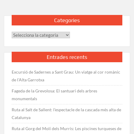
Ràpita
a
la
Categories
Sénia:
Excursió
Categories
per
la
costa
del
Entrades recents
Montsià
Excursió de Sadernes a Sant Grau: Un viatge al cor romànic
de l’Alta Garrotxa
Fageda de la Grevolosa: El santuari dels arbres
monumentals
Ruta al Salt de Sallent: l’espectacle de la cascada més alta de
Catalunya
Ruta al Gorg del Molí dels Murris: Les piscines turqueses de