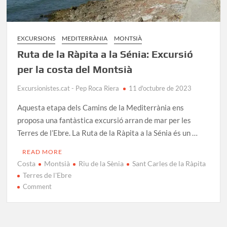
EXCURSIONS
MEDITERRÀNIA
MONTSIÀ
Ruta de la Ràpita a la Sénia: Excursió
per la costa del Montsià
Excursionistes.cat - Pep Roca Riera
11 d'octubre de 2023
Aquesta etapa dels Camins de la Mediterrània ens
proposa una fantàstica excursió arran de mar per les
Terres de l’Ebre. La Ruta de la Ràpita a la Sénia és un …
READ MORE
Costa
Montsià
Riu de la Sènia
Sant Carles de la Ràpita
Terres de l'Ebre
on
Comment
Ruta
de
la