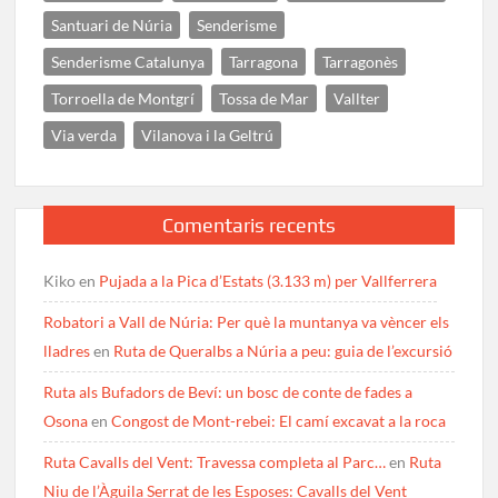
Santuari de Núria
Senderisme
Senderisme Catalunya
Tarragona
Tarragonès
Torroella de Montgrí
Tossa de Mar
Vallter
Via verda
Vilanova i la Geltrú
Comentaris recents
Kiko
en
Pujada a la Pica d’Estats (3.133 m) per Vallferrera
Robatori a Vall de Núria: Per què la muntanya va vèncer els
lladres
en
Ruta de Queralbs a Núria a peu: guia de l’excursió
Ruta als Bufadors de Beví: un bosc de conte de fades a
Osona
en
Congost de Mont-rebei: El camí excavat a la roca
Ruta Cavalls del Vent: Travessa completa al Parc…
en
Ruta
Niu de l’Àguila Serrat de les Esposes: Cavalls del Vent