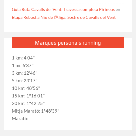
Guia Ruta Cavalls del Vent: Travessa completa Pirineus
en
Etapa Rebost a Niu de l’Àliga: Sostre de Cavalls del Vent
Marques personals running
1 km: 4'04''
1 mi: 6'37''
3 km: 12'46''
5 km: 23'17''
10 km: 48'56''
15 km: 1º16'01''
20 km: 1º42'25''
Mitja Marató: 1º48'39''
Marató: -