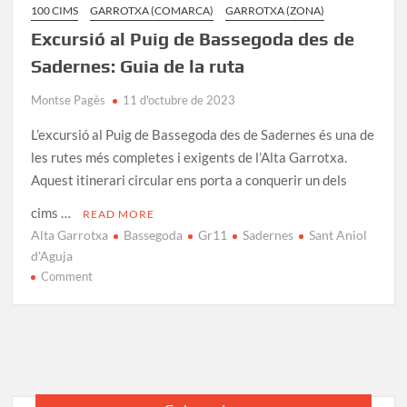
100 CIMS
GARROTXA (COMARCA)
GARROTXA (ZONA)
Excursió al Puig de Bassegoda des de
Sadernes: Guia de la ruta
Montse Pagès
11 d'octubre de 2023
L’excursió al Puig de Bassegoda des de Sadernes és una de
les rutes més completes i exigents de l’Alta Garrotxa.
Aquest itinerari circular ens porta a conquerir un dels
cims …
READ MORE
Alta Garrotxa
Bassegoda
Gr11
Sadernes
Sant Aniol
d'Aguja
on
Comment
Excursió
al
Puig
de
Bassegoda
des