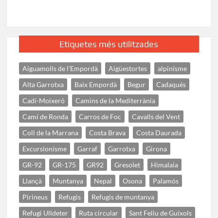
Etiquetes més utilitzades
Aiguamolls de l'Empordà
Aigüestortes
alpinisme
Alta Garrotxa
Baix Empordà
Begur
Cadaqués
Cadí-Moixeró
Camins de la Mediterrània
Camí de Ronda
Carros de Foc
Cavalls del Vent
Coll de la Marrana
Costa Brava
Costa Daurada
Excursionisme
Garraf
Garrotxa
Girona
GR-92
GR-175
GR92
Gresolet
Himalaia
Llançà
Muntanya
Nepal
Osona
Palamós
Pirineus
Refugis
Refugis de muntanya
Refugi Ulldeter
Ruta circular
Sant Feliu de Guíxols