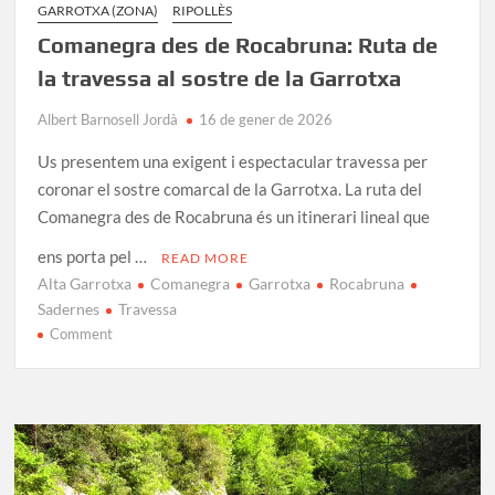
GARROTXA (ZONA)
RIPOLLÈS
Comanegra des de Rocabruna: Ruta de
la travessa al sostre de la Garrotxa
Albert Barnosell Jordà
16 de gener de 2026
Us presentem una exigent i espectacular travessa per
coronar el sostre comarcal de la Garrotxa. La ruta del
Comanegra des de Rocabruna és un itinerari lineal que
ens porta pel …
READ MORE
Alta Garrotxa
Comanegra
Garrotxa
Rocabruna
Sadernes
Travessa
on
Comment
Comanegra
des
de
Rocabruna:
Ruta
de