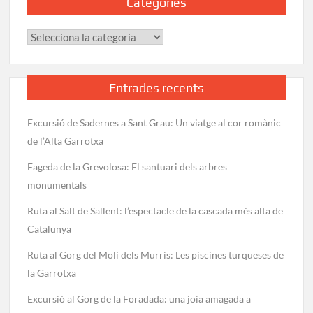
Categories
de
Sadernes:
Categories
Guia
de
la
ruta
Entrades recents
Excursió de Sadernes a Sant Grau: Un viatge al cor romànic
de l’Alta Garrotxa
Fageda de la Grevolosa: El santuari dels arbres
monumentals
Ruta al Salt de Sallent: l’espectacle de la cascada més alta de
Catalunya
Ruta al Gorg del Molí dels Murris: Les piscines turqueses de
la Garrotxa
Excursió al Gorg de la Foradada: una joia amagada a