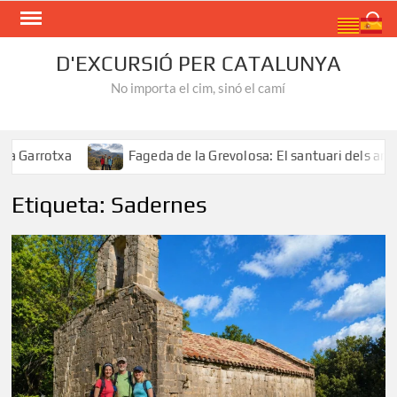
Skip
Search
to
content
D'EXCURSIÓ PER CATALUNYA
No importa el cim, sinó el camí
txa
Fageda de la Grevolosa: El santuari dels arbres mon
Etiqueta:
Sadernes