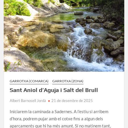
la
travessa
al
sostre
de
la
Garrotxa
GARROTXA (COMARCA)
GARROTXA (ZONA)
Sant Aniol d’Aguja i Salt del Brull
Albert Barnosell Jordà
21 de desembre de 2025
Iniciarem la caminada a Sadernes. A l’estiu si arribem
d’hora, podrem pujar amb el cotxe fins a algun dels
aparcaments que hi ha més amunt. Si no matinem tant,