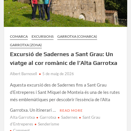
COMARCA
EXCURSIONS
GARROTXA (COMARCA)
GARROTXA (ZONA)
Excursió de Sadernes a Sant Grau: Un
viatge al cor romànic de l’Alta Garrotxa
Albert Barnosell
5 de maig de 2026
Aquesta excursió des de Sadernes fins a Sant Grau
d’Entreperes i Sant Miquel de Monteia és una de les rutes
més emblemàtiques per descobrir l’essència de l’Alta
Garrotxa. Un itinerari …
READ MORE
Alta Garrotxa
Garrotxa
Sadernes
Sant Grau
d'Entreperes
Senderisme
on
Comment