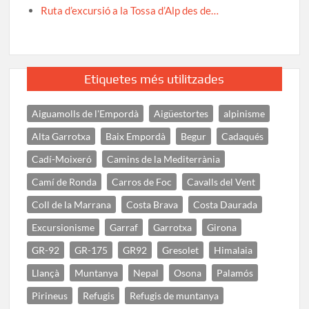
Ruta d’excursió a la Tossa d’Alp des de…
Etiquetes més utilitzades
Aiguamolls de l'Empordà
Aigüestortes
alpinisme
Alta Garrotxa
Baix Empordà
Begur
Cadaqués
Cadí-Moixeró
Camins de la Mediterrània
Camí de Ronda
Carros de Foc
Cavalls del Vent
Coll de la Marrana
Costa Brava
Costa Daurada
Excursionisme
Garraf
Garrotxa
Girona
GR-92
GR-175
GR92
Gresolet
Himalaia
Llançà
Muntanya
Nepal
Osona
Palamós
Pirineus
Refugis
Refugis de muntanya