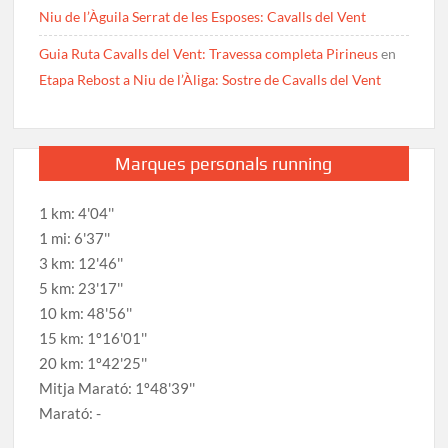
Niu de l’Àguila Serrat de les Esposes: Cavalls del Vent
Guia Ruta Cavalls del Vent: Travessa completa Pirineus
en
Etapa Rebost a Niu de l’Àliga: Sostre de Cavalls del Vent
Marques personals running
1 km: 4'04''
1 mi: 6'37''
3 km: 12'46''
5 km: 23'17''
10 km: 48'56''
15 km: 1º16'01''
20 km: 1º42'25''
Mitja Marató: 1º48'39''
Marató: -