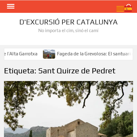
Skip
Search
to
content
D'EXCURSIÓ PER CATALUNYA
No importa el cim, sinó el camí
l’Alta Garrotxa
Fageda de la Grevolosa: El santuari dels
Etiqueta:
Sant Quirze de Pedret