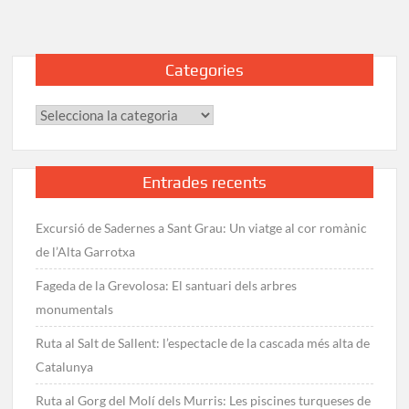
Llobregat:
Ruta
de
Categories
la
Colònia
Categories
Rosal
a
la
Baells
Entrades recents
Excursió de Sadernes a Sant Grau: Un viatge al cor romànic
de l’Alta Garrotxa
Fageda de la Grevolosa: El santuari dels arbres
monumentals
Ruta al Salt de Sallent: l’espectacle de la cascada més alta de
Catalunya
Ruta al Gorg del Molí dels Murris: Les piscines turqueses de