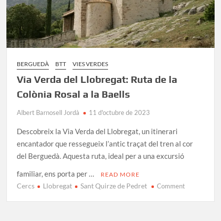
BERGUEDÀ
BTT
VIES VERDES
Via Verda del Llobregat: Ruta de la
Colònia Rosal a la Baells
Albert Barnosell Jordà
11 d'octubre de 2023
Descobreix la Via Verda del Llobregat, un itinerari
encantador que ressegueix l’antic traçat del tren al cor
del Berguedà. Aquesta ruta, ideal per a una excursió
familiar, ens porta per …
READ MORE
Cercs
Llobregat
Sant Quirze de Pedret
on
Comment
Via
Verda
del