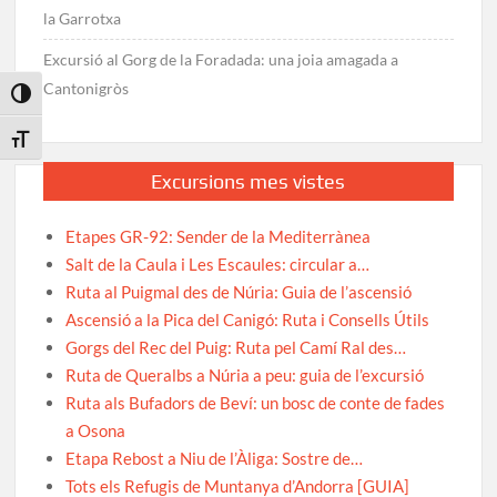
la Garrotxa
Excursió al Gorg de la Foradada: una joia amagada a
Cantonigròs
Toggle High Contrast
Toggle Font size
Excursions mes vistes
Etapes GR-92: Sender de la Mediterrànea
Salt de la Caula i Les Escaules: circular a…
Ruta al Puigmal des de Núria: Guia de l’ascensió
Ascensió a la Pica del Canigó: Ruta i Consells Útils
Gorgs del Rec del Puig: Ruta pel Camí Ral des…
Ruta de Queralbs a Núria a peu: guia de l’excursió
Ruta als Bufadors de Beví: un bosc de conte de fades
a Osona
Etapa Rebost a Niu de l’Àliga: Sostre de…
Tots els Refugis de Muntanya d’Andorra [GUIA]