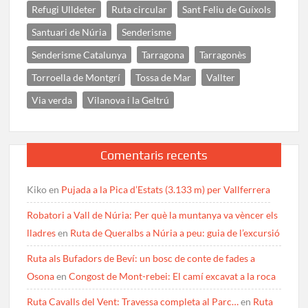
Refugi Ulldeter
Ruta circular
Sant Feliu de Guíxols
Santuari de Núria
Senderisme
Senderisme Catalunya
Tarragona
Tarragonès
Torroella de Montgrí
Tossa de Mar
Vallter
Via verda
Vilanova i la Geltrú
Comentaris recents
Kiko
en
Pujada a la Pica d’Estats (3.133 m) per Vallferrera
Robatori a Vall de Núria: Per què la muntanya va vèncer els
lladres
en
Ruta de Queralbs a Núria a peu: guia de l’excursió
Ruta als Bufadors de Beví: un bosc de conte de fades a
Osona
en
Congost de Mont-rebei: El camí excavat a la roca
Ruta Cavalls del Vent: Travessa completa al Parc…
en
Ruta