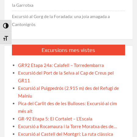
la Garrotxa
Excursió al Gorg de la Foradada: una joia amagada a
Cantonigròs
Toggle High Contrast
Toggle Font size
Excursions mes vistes
GR92 Etapa 24a: Calafell – Torredembarra
Excursió del Port de la Selva al Cap de Creus pel
GR11
Excursió al Puigpedrós (2.915 m) des del Refugi de
Malniu
Pica del Carlit des de les Bulloses: Excursió al cim
més alt
GR-92 Etapa 5: El Cortalet – L’Escala
Excursió a Rocamaura i la Torre Moratxa des de…
Excursió al Castell del Montgrí: La ruta clàssica