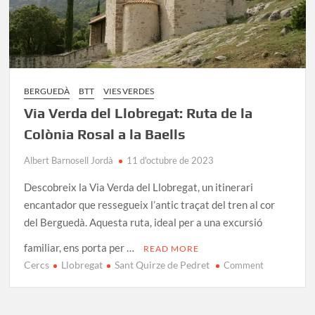
BERGUEDÀ
BTT
VIES VERDES
Via Verda del Llobregat: Ruta de la
Colònia Rosal a la Baells
Albert Barnosell Jordà
11 d'octubre de 2023
Descobreix la Via Verda del Llobregat, un itinerari
encantador que ressegueix l’antic traçat del tren al cor
del Berguedà. Aquesta ruta, ideal per a una excursió
familiar, ens porta per …
READ MORE
Cercs
Llobregat
Sant Quirze de Pedret
on
Comment
Via
Verda
del