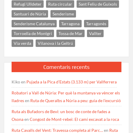
Refugi Ulldeter
Ruta circular
Sant Feliu de Guíxols
Santuari de Núria
Senderisme
Senderisme Catalunya
Tarragona
Tarragonès
Torroella de Montgrí
Tossa de Mar
Vallter
Via verda
Vilanova i la Geltrú
Comentaris recents
Kiko
en
Pujada a la Pica d’Estats (3.133 m) per Vallferrera
Robatori a Vall de Núria: Per què la muntanya va vèncer els
lladres
en
Ruta de Queralbs a Núria a peu: guia de l’excursió
Ruta als Bufadors de Beví: un bosc de conte de fades a
Osona
en
Congost de Mont-rebei: El camí excavat a la roca
Ruta Cavalls del Vent: Travessa completa al Parc…
en
Ruta