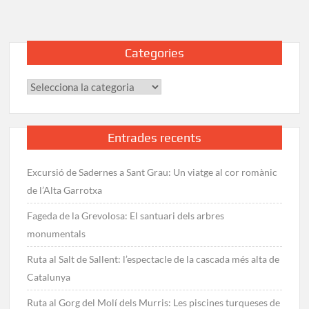
Llobregat:
Ruta
de
Categories
la
Colònia
Categories
Rosal
a
la
Baells
Entrades recents
Excursió de Sadernes a Sant Grau: Un viatge al cor romànic
de l’Alta Garrotxa
Fageda de la Grevolosa: El santuari dels arbres
monumentals
Ruta al Salt de Sallent: l’espectacle de la cascada més alta de
Catalunya
Ruta al Gorg del Molí dels Murris: Les piscines turqueses de