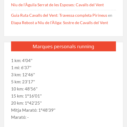
Niu de l’Àguila Serrat de les Esposes: Cavalls del Vent
Guia Ruta Cavalls del Vent: Travessa completa Pirineus
en
Etapa Rebost a Niu de l’Àliga: Sostre de Cavalls del Vent
Marques personals running
1 km: 4'04''
1 mi: 6'37''
3 km: 12'46''
5 km: 23'17''
10 km: 48'56''
15 km: 1º16'01''
20 km: 1º42'25''
Mitja Marató: 1º48'39''
Marató: -