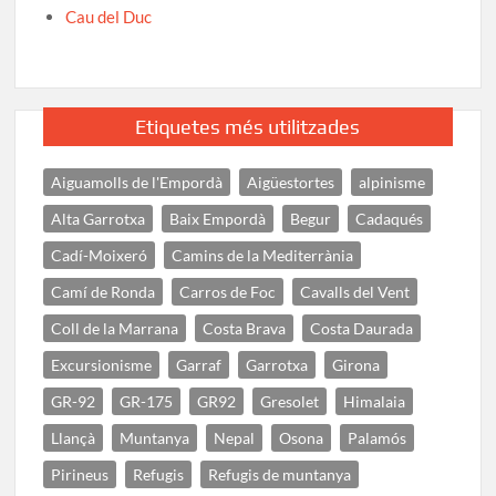
Cau del Duc
Etiquetes més utilitzades
Aiguamolls de l'Empordà
Aigüestortes
alpinisme
Alta Garrotxa
Baix Empordà
Begur
Cadaqués
Cadí-Moixeró
Camins de la Mediterrània
Camí de Ronda
Carros de Foc
Cavalls del Vent
Coll de la Marrana
Costa Brava
Costa Daurada
Excursionisme
Garraf
Garrotxa
Girona
GR-92
GR-175
GR92
Gresolet
Himalaia
Llançà
Muntanya
Nepal
Osona
Palamós
Pirineus
Refugis
Refugis de muntanya