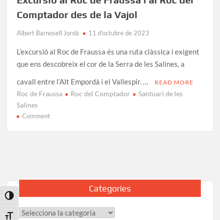
Comptador des de la Vajol
Albert Barnosell Jordà
11 d'octubre de 2023
L’excursió al Roc de Fraussa és una ruta clàssica i exigent
que ens descobreix el cor de la Serra de les Salines, a
cavall entre l’Alt Empordà i el Vallespir. …
READ MORE
Roc de Fraussa
Roc del Comptador
Santuari de les
Salines
on
Comment
Excursió
al
Roc
de
Fraussa
i
Categories
al
Toggle High Contrast
Roc
Categories
del
Toggle Font size