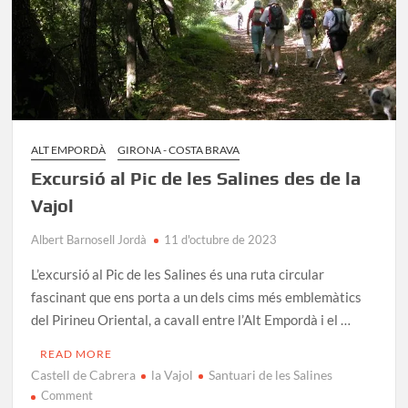
ALT EMPORDÀ
GIRONA - COSTA BRAVA
Excursió al Pic de les Salines des de la
Vajol
Albert Barnosell Jordà
11 d'octubre de 2023
L’excursió al Pic de les Salines és una ruta circular
fascinant que ens porta a un dels cims més emblemàtics
del Pirineu Oriental, a cavall entre l’Alt Empordà i el …
READ MORE
Castell de Cabrera
la Vajol
Santuari de les Salines
on
Comment