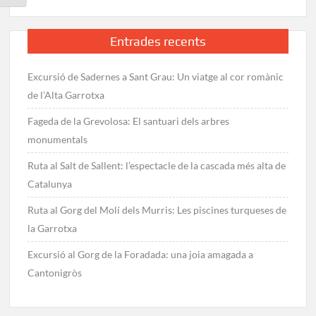
Comptador
des
de
Entrades recents
la
Vajol
Excursió de Sadernes a Sant Grau: Un viatge al cor romànic
de l’Alta Garrotxa
Fageda de la Grevolosa: El santuari dels arbres
monumentals
Ruta al Salt de Sallent: l’espectacle de la cascada més alta de
Catalunya
Ruta al Gorg del Molí dels Murris: Les piscines turqueses de
la Garrotxa
Excursió al Gorg de la Foradada: una joia amagada a
Cantonigròs