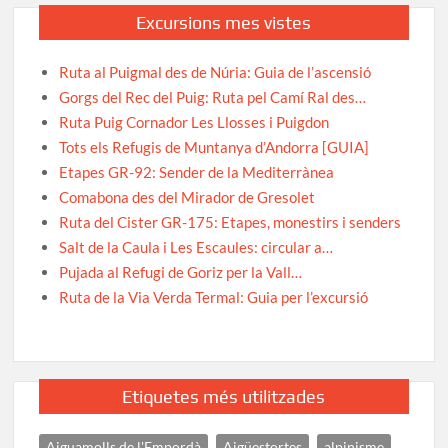
Excursions mes vistes
Ruta al Puigmal des de Núria: Guia de l’ascensió
Gorgs del Rec del Puig: Ruta pel Camí Ral des…
Ruta Puig Cornador Les Llosses i Puigdon
Tots els Refugis de Muntanya d’Andorra [GUIA]
Etapes GR-92: Sender de la Mediterrànea
Comabona des del Mirador de Gresolet
Ruta del Cister GR-175: Etapes, monestirs i senders
Salt de la Caula i Les Escaules: circular a…
Pujada al Refugi de Goriz per la Vall…
Ruta de la Via Verda Termal: Guia per l’excursió
Etiquetes més utilitzades
Aiguamolls de l'Empordà
Aigüestortes
alpinisme