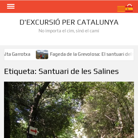
Skip
Search
to
content
D'EXCURSIÓ PER CATALUNYA
No importa el cim, sinó el camí
 Garrotxa
Fageda de la Grevolosa: El santuari dels arbr
Etiqueta:
Santuari de les Salines