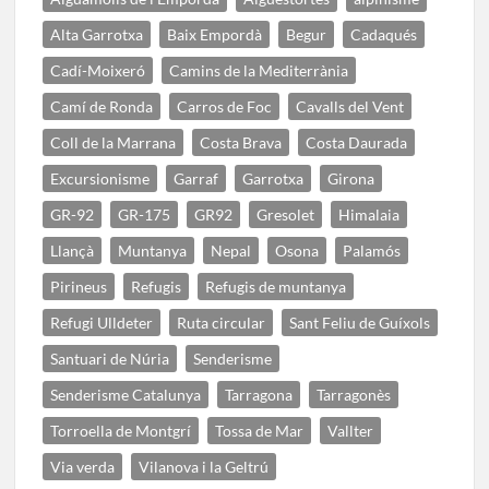
Alta Garrotxa
Baix Empordà
Begur
Cadaqués
Cadí-Moixeró
Camins de la Mediterrània
Camí de Ronda
Carros de Foc
Cavalls del Vent
Coll de la Marrana
Costa Brava
Costa Daurada
Excursionisme
Garraf
Garrotxa
Girona
GR-92
GR-175
GR92
Gresolet
Himalaia
Llançà
Muntanya
Nepal
Osona
Palamós
Pirineus
Refugis
Refugis de muntanya
Refugi Ulldeter
Ruta circular
Sant Feliu de Guíxols
Santuari de Núria
Senderisme
Senderisme Catalunya
Tarragona
Tarragonès
Torroella de Montgrí
Tossa de Mar
Vallter
Via verda
Vilanova i la Geltrú