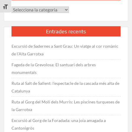
de
Toggle Font size
Categories
la
Masella
Entrades recents
Excursió de Sadernes a Sant Grau: Un viatge al cor romànic
de l’Alta Garrotxa
Fageda de la Grevolosa: El santuari dels arbres
monumentals
Ruta al Salt de Sallent: l’espectacle de la cascada més alta de
Catalunya
Ruta al Gorg del Molí dels Murris: Les piscines turqueses de
la Garrotxa
Excursió al Gorg de la Foradada: una joia amagada a
Cantonigròs