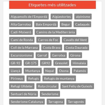
Etiquetes més utilitzades
Aiguamolls de l'Empordà
Aigüestortes
alpinisme
Alta Garrotxa
Baix Empordà
Begur
Cadaqués
Cadí-Moixeró
Camins de la Mediterrània
Camí de Ronda
Carros de Foc
Cavalls del Vent
Coll de la Marrana
Costa Brava
Costa Daurada
Excursionisme
Garraf
Garrotxa
Girona
GR-92
GR-175
GR92
Gresolet
Himalaia
Llançà
Muntanya
Nepal
Osona
Palamós
Pirineus
Refugis
Refugis de muntanya
Refugi Ulldeter
Ruta circular
Sant Feliu de Guíxols
Santuari de Núria
Senderisme
Senderisme Catalunya
Tarragona
Tarragonès