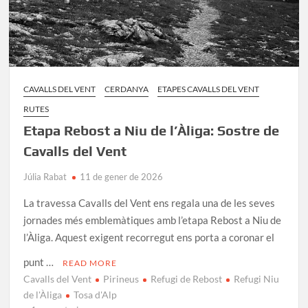
CAVALLS DEL VENT
CERDANYA
ETAPES CAVALLS DEL VENT
RUTES
Etapa Rebost a Niu de l’Àliga: Sostre de
Cavalls del Vent
Júlia Rabat
11 de gener de 2026
La travessa Cavalls del Vent ens regala una de les seves
jornades més emblemàtiques amb l’etapa Rebost a Niu de
l’Àliga. Aquest exigent recorregut ens porta a coronar el
punt …
READ MORE
Cavalls del Vent
Pirineus
Refugi de Rebost
Refugi Niu
de l'Àliga
Tosa d'Alp