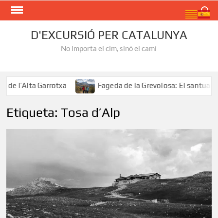
Skip
Search
to
content
D'EXCURSIÓ PER CATALUNYA
No importa el cim, sinó el camí
e l’Alta Garrotxa
Fageda de la Grevolosa: El santuari de
Etiqueta:
Tosa d’Alp