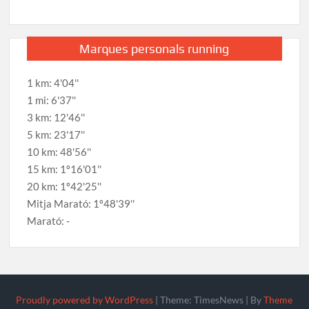
Marques personals running
1 km: 4'04''
1 mi: 6'37''
3 km: 12'46''
5 km: 23'17''
10 km: 48'56''
15 km: 1º16'01''
20 km: 1º42'25''
Mitja Marató: 1º48'39''
Marató: -
Proudly powered by WordPress
|
Theme: TimesNews
|
By
Theme