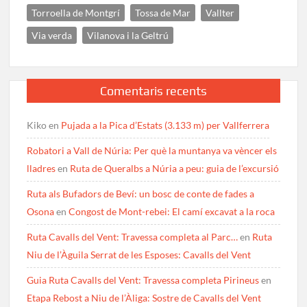
Torroella de Montgrí
Tossa de Mar
Vallter
Via verda
Vilanova i la Geltrú
Comentaris recents
Kiko
en
Pujada a la Pica d’Estats (3.133 m) per Vallferrera
Robatori a Vall de Núria: Per què la muntanya va vèncer els
lladres
en
Ruta de Queralbs a Núria a peu: guia de l’excursió
Ruta als Bufadors de Beví: un bosc de conte de fades a
Osona
en
Congost de Mont-rebei: El camí excavat a la roca
Ruta Cavalls del Vent: Travessa completa al Parc…
en
Ruta
Niu de l’Àguila Serrat de les Esposes: Cavalls del Vent
Guia Ruta Cavalls del Vent: Travessa completa Pirineus
en
Etapa Rebost a Niu de l’Àliga: Sostre de Cavalls del Vent