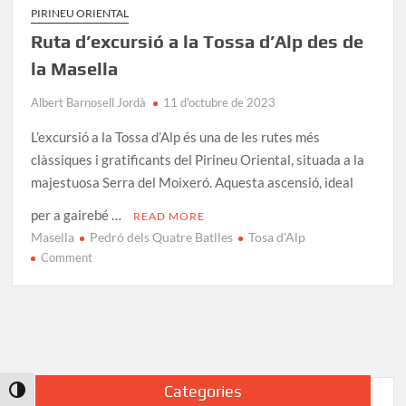
PIRINEU ORIENTAL
Ruta d’excursió a la Tossa d’Alp des de
la Masella
Albert Barnosell Jordà
11 d'octubre de 2023
L’excursió a la Tossa d’Alp és una de les rutes més
clàssiques i gratificants del Pirineu Oriental, situada a la
majestuosa Serra del Moixeró. Aquesta ascensió, ideal
per a gairebé …
READ MORE
Masella
Pedró dels Quatre Batlles
Tosa d'Alp
on
Comment
Ruta
d’excursió
a
la
Tossa
d’Alp
Categories
Toggle High Contrast
des