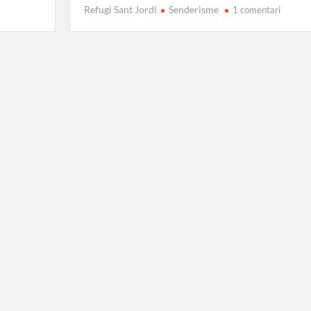
a
Refugi Sant Jordi
Senderisme
1 comentari
Ruta
Sant
Jordi
a
Rebost:
Guia
comple
al
Cadí-
Moixer