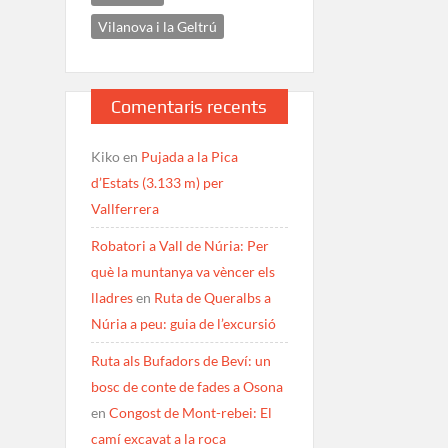
Vilanova i la Geltrú
Comentaris recents
Kiko
en
Pujada a la Pica
d’Estats (3.133 m) per
Vallferrera
Robatori a Vall de Núria: Per
què la muntanya va vèncer els
lladres
en
Ruta de Queralbs a
Núria a peu: guia de l’excursió
Ruta als Bufadors de Beví: un
bosc de conte de fades a Osona
en
Congost de Mont-rebei: El
camí excavat a la roca