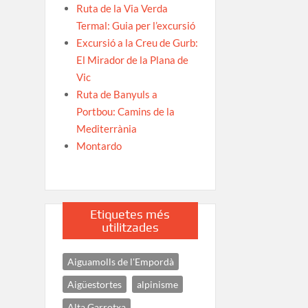
Ruta de la Via Verda
Termal: Guia per l’excursió
Excursió a la Creu de Gurb:
El Mirador de la Plana de
Vic
Ruta de Banyuls a
Portbou: Camins de la
Mediterrània
Montardo
Etiquetes més
utilitzades
Aiguamolls de l'Empordà
Aigüestortes
alpinisme
Alta Garrotxa