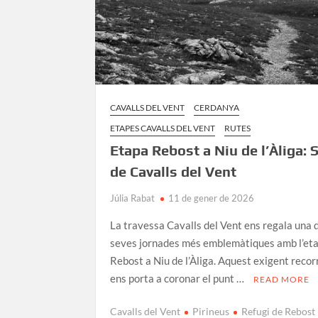
CAVALLS DEL VENT
CERDANYA
ETAPES CAVALLS DEL VENT
RUTES
Etapa Rebost a Niu de l’Àliga: 
de Cavalls del Vent
Júlia Rabat
11 de gener de 2026
La travessa Cavalls del Vent ens regala una d
seves jornades més emblemàtiques amb l’et
Rebost a Niu de l’Àliga. Aquest exigent reco
ens porta a coronar el punt …
READ MORE
Cavalls del Vent
Pirineus
Refugi de Rebost