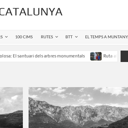
 CATALUNYA
RS
100 CIMS
RUTES
BTT
EL TEMPS A MUNTAN
santuari dels arbres monumentals
Ruta al Salt de Sallent: