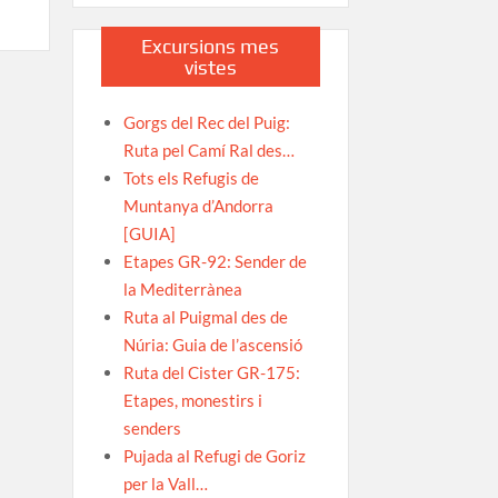
Excursions mes
vistes
Gorgs del Rec del Puig:
Ruta pel Camí Ral des…
Tots els Refugis de
ta
Muntanya d’Andorra
[GUIA]
ó
Etapes GR-92: Sender de
la Mediterrànea
Ruta al Puigmal des de
Núria: Guia de l’ascensió
Ruta del Cister GR-175:
Etapes, monestirs i
senders
Pujada al Refugi de Goriz
per la Vall…