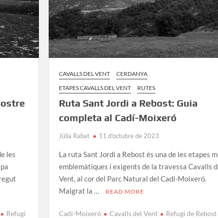
CAVALLS DEL VENT
CERDANYA
ETAPES CAVALLS DEL VENT
RUTES
Sostre
Ruta Sant Jordi a Rebost: Guia
completa al Cadí-Moixeró
Júlia Rabat
11 d'octubre de 2023
e les
La ruta Sant Jordi a Rebost és una de les etapes 
apa
emblemàtiques i exigents de la travessa Cavalls d
rregut
Vent, al cor del Parc Natural del Cadí-Moixeró.
Malgrat la …
READ MORE
Refugi
Cadí-Moixeró
Cavalls del Vent
Refugi de Rebost