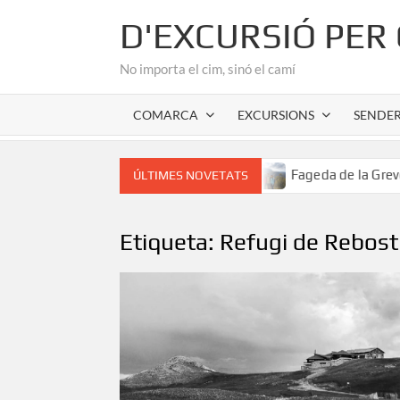
Skip
D'EXCURSIÓ PER
to
content
No importa el cim, sinó el camí
COMARCA
EXCURSIONS
SENDE
r romànic de l’Alta Garrotxa
Fageda de la Grevolosa: El 
ÚLTIMES NOVETATS
Etiqueta:
Refugi de Rebost