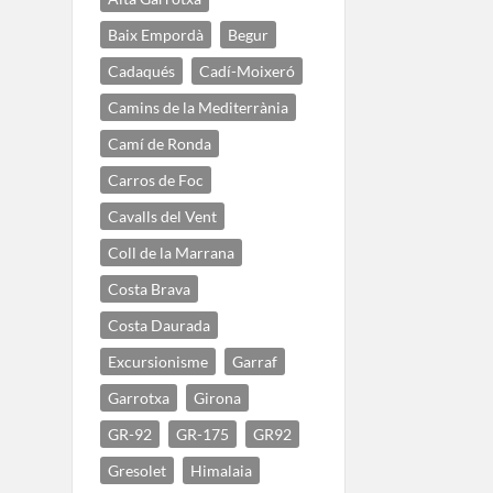
Baix Empordà
Begur
Cadaqués
Cadí-Moixeró
Camins de la Mediterrània
Camí de Ronda
Carros de Foc
Cavalls del Vent
Coll de la Marrana
Costa Brava
Costa Daurada
Excursionisme
Garraf
Garrotxa
Girona
GR-92
GR-175
GR92
Gresolet
Himalaia