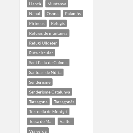
Llançà
Muntanya
Nepal
Osona
Palamós
Pirineus
Refugis
Refugis de muntanya
Refugi Ulldeter
Ruta circular
Sant Feliu de Guíxols
Santuari de Núria
Senderisme
Senderisme Catalunya
Tarragona
Tarragonès
Torroella de Montgrí
Tossa de Mar
Vallter
Via verda