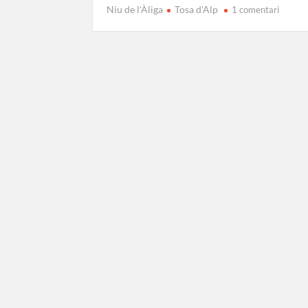
a
Niu de l'Àliga
Tosa d'Alp
1 comentari
Etapa
Rebost
a
Niu
de
l’Àliga:
Sostre
de
Cavalls
del
Vent