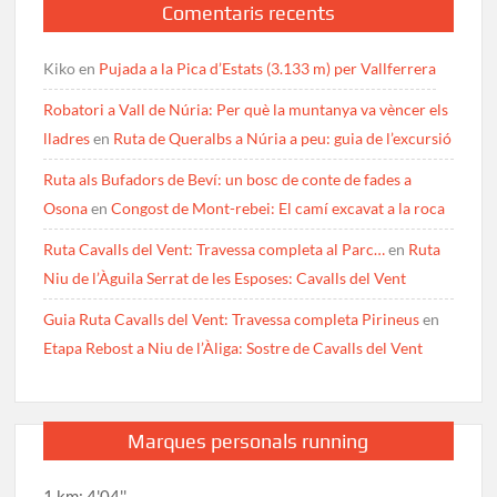
Comentaris recents
Kiko
en
Pujada a la Pica d’Estats (3.133 m) per Vallferrera
Robatori a Vall de Núria: Per què la muntanya va vèncer els
lladres
en
Ruta de Queralbs a Núria a peu: guia de l’excursió
Ruta als Bufadors de Beví: un bosc de conte de fades a
Osona
en
Congost de Mont-rebei: El camí excavat a la roca
Ruta Cavalls del Vent: Travessa completa al Parc…
en
Ruta
Niu de l’Àguila Serrat de les Esposes: Cavalls del Vent
Guia Ruta Cavalls del Vent: Travessa completa Pirineus
en
Etapa Rebost a Niu de l’Àliga: Sostre de Cavalls del Vent
Marques personals running
1 km: 4'04''