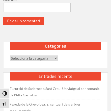
Categories
Categories
Entrades recents
Excursió de Sadernes a Sant Grau: Un viatge al cor romànic
Toggle High Contrast
de l’Alta Garrotxa
Fageda de la Grevolosa: El santuari dels arbres
Toggle Font size
monumentals