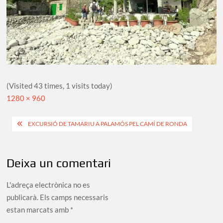
(Visited 43 times, 1 visits today)
Full
1280 × 960
size
Navegació
EXCURSIÓ DE TAMARIU A PALAMÓS PEL CAMÍ DE RONDA
d'entrades
Deixa un comentari
L'adreça electrònica no es
publicarà.
Els camps necessaris
estan marcats amb
*