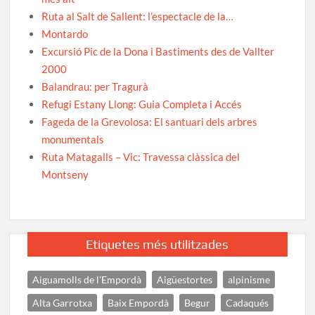
Ruta al Salt de Sallent: l’espectacle de la…
Montardo
Excursió Pic de la Dona i Bastiments des de Vallter
2000
Balandrau: per Tragurà
Refugi Estany Llong: Guia Completa i Accés
Fageda de la Grevolosa: El santuari dels arbres
monumentals
Ruta Matagalls – Vic: Travessa clàssica del
Montseny
Etiquetes més utilitzades
Aiguamolls de l'Empordà
Aigüestortes
alpinisme
Alta Garrotxa
Baix Empordà
Begur
Cadaqués