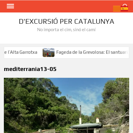
Skip
Search
to
content
D'EXCURSIÓ PER CATALUNYA
No importa el cim, sinó el camí
’Alta Garrotxa
Fageda de la Grevolosa: El santuari dels
mediterrania13-05