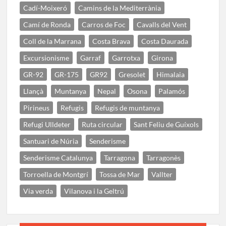
Cadí-Moixeró
Camins de la Mediterrània
Camí de Ronda
Carros de Foc
Cavalls del Vent
Coll de la Marrana
Costa Brava
Costa Daurada
Excursionisme
Garraf
Garrotxa
Girona
GR-92
GR-175
GR92
Gresolet
Himalaia
Llançà
Muntanya
Nepal
Osona
Palamós
Pirineus
Refugis
Refugis de muntanya
Refugi Ulldeter
Ruta circular
Sant Feliu de Guíxols
Santuari de Núria
Senderisme
Senderisme Catalunya
Tarragona
Tarragonès
Torroella de Montgrí
Tossa de Mar
Vallter
Via verda
Vilanova i la Geltrú