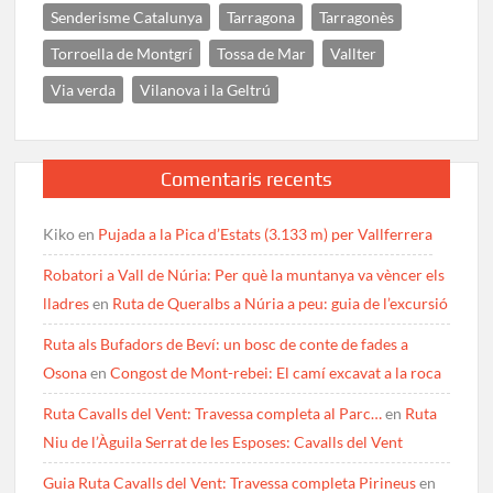
Senderisme Catalunya
Tarragona
Tarragonès
Torroella de Montgrí
Tossa de Mar
Vallter
Via verda
Vilanova i la Geltrú
Comentaris recents
Kiko
en
Pujada a la Pica d’Estats (3.133 m) per Vallferrera
Robatori a Vall de Núria: Per què la muntanya va vèncer els
lladres
en
Ruta de Queralbs a Núria a peu: guia de l’excursió
Ruta als Bufadors de Beví: un bosc de conte de fades a
Osona
en
Congost de Mont-rebei: El camí excavat a la roca
Ruta Cavalls del Vent: Travessa completa al Parc…
en
Ruta
Niu de l’Àguila Serrat de les Esposes: Cavalls del Vent
Guia Ruta Cavalls del Vent: Travessa completa Pirineus
en