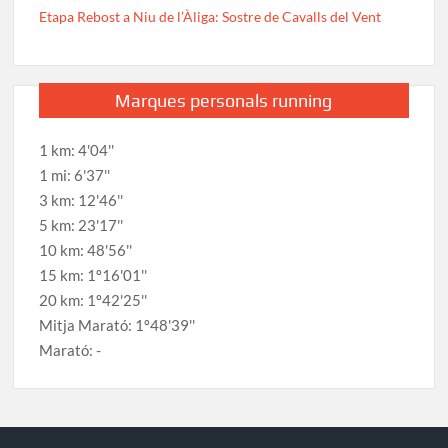
Etapa Rebost a Niu de l’Àliga: Sostre de Cavalls del Vent
Marques personals running
1 km: 4'04''
1 mi: 6'37''
3 km: 12'46''
5 km: 23'17''
10 km: 48'56''
15 km: 1º16'01''
20 km: 1º42'25''
Mitja Marató: 1º48'39''
Marató: -