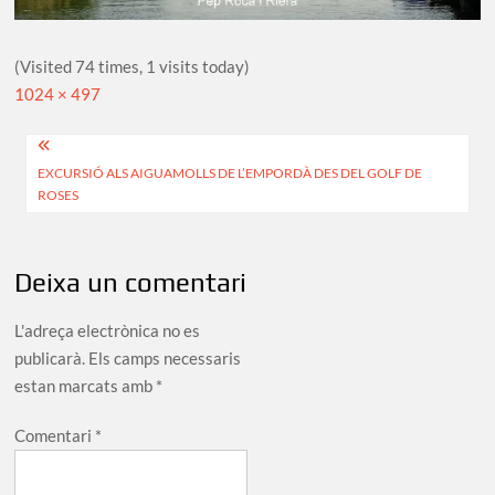
(Visited 74 times, 1 visits today)
Full
1024 × 497
size
Navegació
EXCURSIÓ ALS AIGUAMOLLS DE L’EMPORDÀ DES DEL GOLF DE
d'entrades
ROSES
Deixa un comentari
L'adreça electrònica no es
publicarà.
Els camps necessaris
estan marcats amb
*
Comentari
*