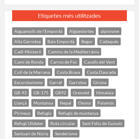
Etiquetes més utilitzades
Aiguamolls de l'Empordà
Aigüestortes
alpinisme
Alta Garrotxa
Baix Empordà
Begur
Cadaqués
Cadí-Moixeró
Camins de la Mediterrània
Camí de Ronda
Carros de Foc
Cavalls del Vent
Coll de la Marrana
Costa Brava
Costa Daurada
Excursionisme
Garraf
Garrotxa
Girona
GR-92
GR-175
GR92
Gresolet
Himalaia
Llançà
Muntanya
Nepal
Osona
Palamós
Pirineus
Refugis
Refugis de muntanya
Refugi Ulldeter
Ruta circular
Sant Feliu de Guíxols
Santuari de Núria
Senderisme