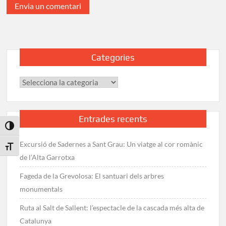
Categories
Categories
Entrades recents
Toggle High Contrast
Excursió de Sadernes a Sant Grau: Un viatge al cor romànic
Toggle Font size
de l’Alta Garrotxa
Fageda de la Grevolosa: El santuari dels arbres
monumentals
Ruta al Salt de Sallent: l’espectacle de la cascada més alta de
Catalunya