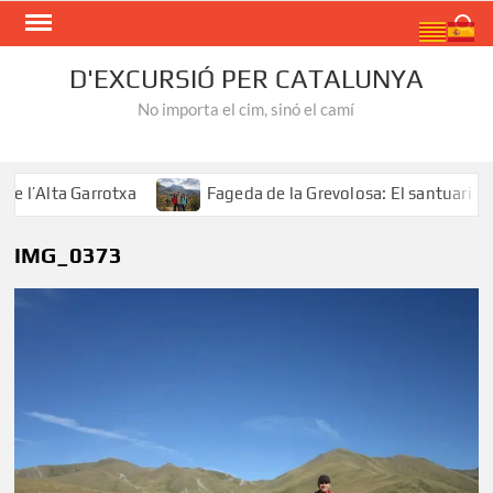
Skip
Search
to
content
D'EXCURSIÓ PER CATALUNYA
No importa el cim, sinó el camí
’Alta Garrotxa
Fageda de la Grevolosa: El santuari dels
IMG_0373