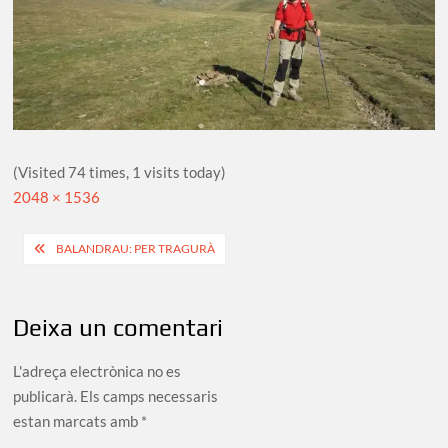
(Visited 74 times, 1 visits today)
Full
2048 × 1536
size
Navegació
BALANDRAU: PER TRAGURÀ
d'entrades
Deixa un comentari
L'adreça electrònica no es
publicarà.
Els camps necessaris
estan marcats amb
*