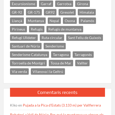
Excursionisme
Garraf
Garrotxa
Girona
GR-92
GR-175
GR92
Gresolet
Himalaia
Llançà
Muntanya
Nepal
Osona
Palamós
Pirineus
Refugis
Refugis de muntanya
Refugi Ulldeter
Ruta circular
Sant Feliu de Guíxols
Santuari de Núria
Senderisme
Senderisme Catalunya
Tarragona
Tarragonès
Torroella de Montgrí
Tossa de Mar
Vallter
Via verda
Vilanova i la Geltrú
Comentaris recents
Kiko
en
Pujada a la Pica d’Estats (3.133 m) per Vallferrera
Robatori a Vall de Núria: Per què la muntanya va vèncer els