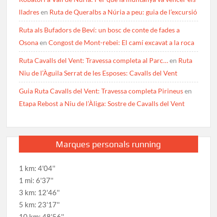
lladres
en
Ruta de Queralbs a Núria a peu: guia de l’excursió
Ruta als Bufadors de Beví: un bosc de conte de fades a
Osona
en
Congost de Mont-rebei: El camí excavat a la roca
Ruta Cavalls del Vent: Travessa completa al Parc…
en
Ruta
Niu de l’Àguila Serrat de les Esposes: Cavalls del Vent
Guia Ruta Cavalls del Vent: Travessa completa Pirineus
en
Etapa Rebost a Niu de l’Àliga: Sostre de Cavalls del Vent
Marques personals running
1 km: 4'04''
1 mi: 6'37''
3 km: 12'46''
5 km: 23'17''
10 km: 48'56''