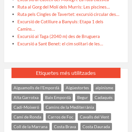
Ruta al Gorg del Molí dels Murris: Les piscines…
Ruta pels Cingles de Tavertet: excursió circular des…
Excursió de Cotlliure a Banyuls: Etapa 1 dels
Camins…
Excursió al Taga (2040 m) des de Bruguera
Excursió a Sant Benet: el cim solitari de les…
Etiquetes més utilitzades
Aiguamolls de l'Empordà
Aigüestortes
alpinisme
Alta Garrotxa
Baix Empordà
Begur
Cadaqués
Cadí-Moixeró
Camins de la Mediterrània
Camí de Ronda
Carros de Foc
Cavalls del Vent
Coll de la Marrana
Costa Brava
Costa Daurada