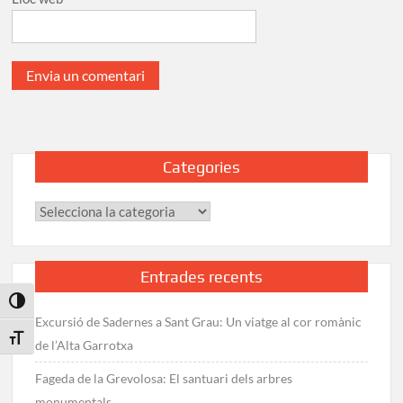
Categories
Categories
Entrades recents
Toggle High Contrast
Excursió de Sadernes a Sant Grau: Un viatge al cor romànic
Toggle Font size
de l’Alta Garrotxa
Fageda de la Grevolosa: El santuari dels arbres
monumentals