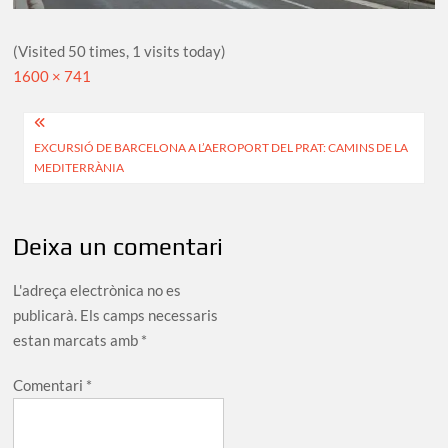
(Visited 50 times, 1 visits today)
Full
1600 × 741
size
Navegació
EXCURSIÓ DE BARCELONA A L’AEROPORT DEL PRAT: CAMINS DE LA
d'entrades
MEDITERRÀNIA
Deixa un comentari
L'adreça electrònica no es
publicarà.
Els camps necessaris
estan marcats amb
*
Comentari
*