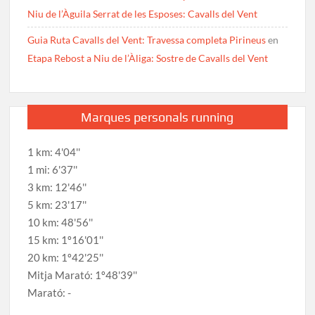
Niu de l’Àguila Serrat de les Esposes: Cavalls del Vent
Guia Ruta Cavalls del Vent: Travessa completa Pirineus
en
Etapa Rebost a Niu de l’Àliga: Sostre de Cavalls del Vent
Marques personals running
1 km: 4'04''
1 mi: 6'37''
3 km: 12'46''
5 km: 23'17''
10 km: 48'56''
15 km: 1º16'01''
20 km: 1º42'25''
Mitja Marató: 1º48'39''
Marató: -