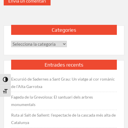
Categories
Categories
Entrades recents
Excursió de Sadernes a Sant Grau: Un viatge al cor romànic
Toggle High Contrast
de l’Alta Garrotxa
Toggle Font size
Fageda de la Grevolosa: El santuari dels arbres
monumentals
Ruta al Salt de Sallent: l’espectacle de la cascada més alta de
Catalunya