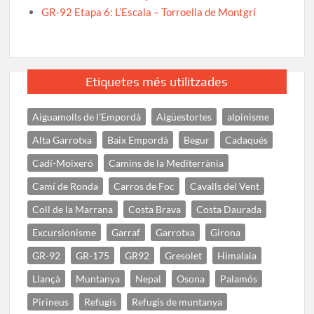
GR-92 Etapa 6: L’Escala – Torroella de Montgrí
Etiquetes més utilitzades
Aiguamolls de l'Empordà
Aigüestortes
alpinisme
Alta Garrotxa
Baix Empordà
Begur
Cadaqués
Cadí-Moixeró
Camins de la Mediterrània
Camí de Ronda
Carros de Foc
Cavalls del Vent
Coll de la Marrana
Costa Brava
Costa Daurada
Excursionisme
Garraf
Garrotxa
Girona
GR-92
GR-175
GR92
Gresolet
Himalaia
Llançà
Muntanya
Nepal
Osona
Palamós
Pirineus
Refugis
Refugis de muntanya