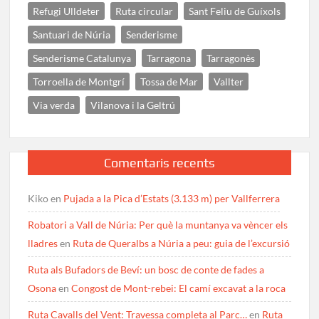
Refugi Ulldeter
Ruta circular
Sant Feliu de Guíxols
Santuari de Núria
Senderisme
Senderisme Catalunya
Tarragona
Tarragonès
Torroella de Montgrí
Tossa de Mar
Vallter
Via verda
Vilanova i la Geltrú
Comentaris recents
Kiko
en
Pujada a la Pica d’Estats (3.133 m) per Vallferrera
Robatori a Vall de Núria: Per què la muntanya va vèncer els
lladres
en
Ruta de Queralbs a Núria a peu: guia de l’excursió
Ruta als Bufadors de Beví: un bosc de conte de fades a
Osona
en
Congost de Mont-rebei: El camí excavat a la roca
Ruta Cavalls del Vent: Travessa completa al Parc…
en
Ruta