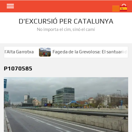
Skip
Search
to
content
D'EXCURSIÓ PER CATALUNYA
No importa el cim, sinó el camí
Alta Garrotxa
Fageda de la Grevolosa: El santuari dels 
P1070585