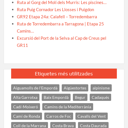
Ruta al Gorg del Molí dels Murris: Les piscines…
Ruta Puig Cornador Les Llosses i Puigdon
GR92 Etapa 24a: Calafell – Torredembarra
Ruta de Torredembarra a Tarragona | Etapa 25
Camins…
Excursió del Port de la Selva al Cap de Creus pel
GR11
Etiquetes més utilitzades
Aiguamolls de l'Empordà
Aigüestortes
alpinisme
Alta Garrotxa
Baix Empordà
Begur
Cadaqués
Cadí-Moixeró
Camins de la Mediterrània
Camí de Ronda
Carros de Foc
Cavalls del Vent
Coll de la Marrana
Costa Brava
Costa Daurada