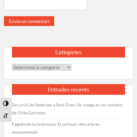
Categories
Categories
Entrades recents
Toggle High Contrast
Excursió de Sadernes a Sant Grau: Un viatge al cor romànic
de l’Alta Garrotxa
Toggle Font size
Fageda de la Grevolosa: El santuari dels arbres
monumentals