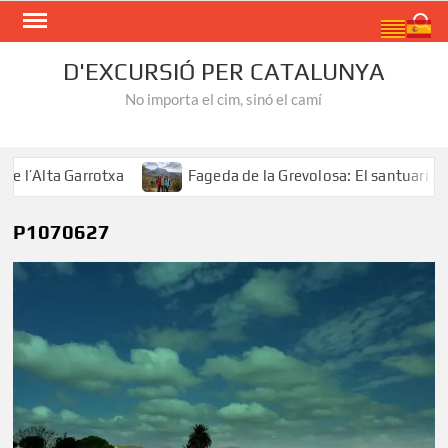
Skip
Search
to
content
D'EXCURSIÓ PER CATALUNYA
No importa el cim, sinó el camí
’Alta Garrotxa
Fageda de la Grevolosa: El santuari dels
P1070627