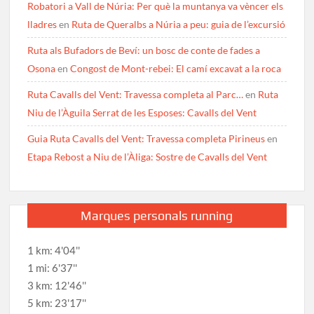
Robatori a Vall de Núria: Per què la muntanya va vèncer els
lladres
en
Ruta de Queralbs a Núria a peu: guia de l’excursió
Ruta als Bufadors de Beví: un bosc de conte de fades a
Osona
en
Congost de Mont-rebei: El camí excavat a la roca
Ruta Cavalls del Vent: Travessa completa al Parc…
en
Ruta
Niu de l’Àguila Serrat de les Esposes: Cavalls del Vent
Guia Ruta Cavalls del Vent: Travessa completa Pirineus
en
Etapa Rebost a Niu de l’Àliga: Sostre de Cavalls del Vent
Marques personals running
1 km: 4'04''
1 mi: 6'37''
3 km: 12'46''
5 km: 23'17''