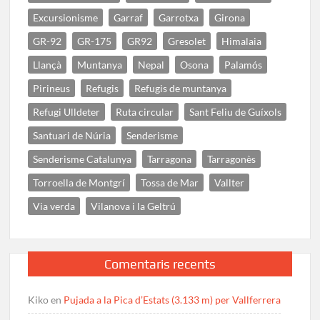
Excursionisme
Garraf
Garrotxa
Girona
GR-92
GR-175
GR92
Gresolet
Himalaia
Llançà
Muntanya
Nepal
Osona
Palamós
Pirineus
Refugis
Refugis de muntanya
Refugi Ulldeter
Ruta circular
Sant Feliu de Guíxols
Santuari de Núria
Senderisme
Senderisme Catalunya
Tarragona
Tarragonès
Torroella de Montgrí
Tossa de Mar
Vallter
Via verda
Vilanova i la Geltrú
Comentaris recents
Kiko
en
Pujada a la Pica d’Estats (3.133 m) per Vallferrera