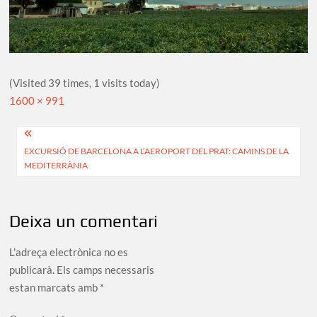
(Visited 39 times, 1 visits today)
Full
1600 × 991
size
Navegació
EXCURSIÓ DE BARCELONA A L’AEROPORT DEL PRAT: CAMINS DE LA
d'entrades
MEDITERRÀNIA
Deixa un comentari
L'adreça electrònica no es
publicarà.
Els camps necessaris
estan marcats amb
*