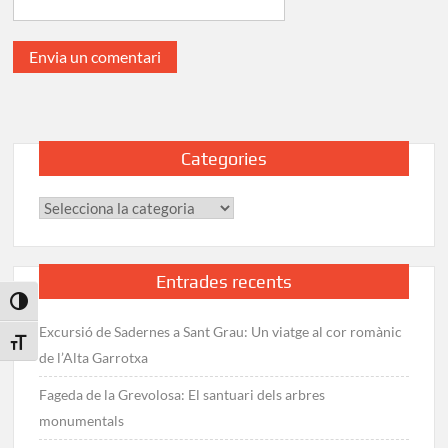
Categories
Categories
Entrades recents
Toggle High Contrast
Excursió de Sadernes a Sant Grau: Un viatge al cor romànic
Toggle Font size
de l’Alta Garrotxa
Fageda de la Grevolosa: El santuari dels arbres
monumentals