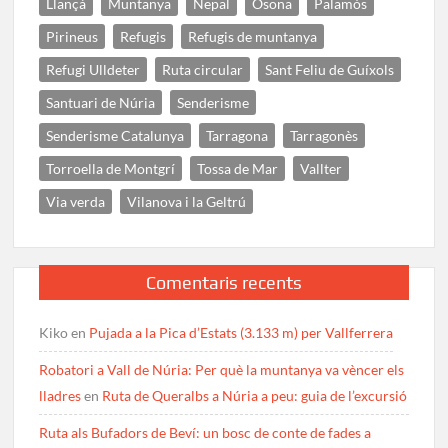
Llançà
Muntanya
Nepal
Osona
Palamós
Pirineus
Refugis
Refugis de muntanya
Refugi Ulldeter
Ruta circular
Sant Feliu de Guíxols
Santuari de Núria
Senderisme
Senderisme Catalunya
Tarragona
Tarragonès
Torroella de Montgrí
Tossa de Mar
Vallter
Via verda
Vilanova i la Geltrú
Comentaris recents
Kiko
en
Pujada a la Pica d’Estats (3.133 m) per Vallferrera
Robatori a Vall de Núria: Per què la muntanya va vèncer els
lladres
en
Ruta de Queralbs a Núria a peu: guia de l’excursió
Ruta als Bufadors de Beví: un bosc de conte de fades a