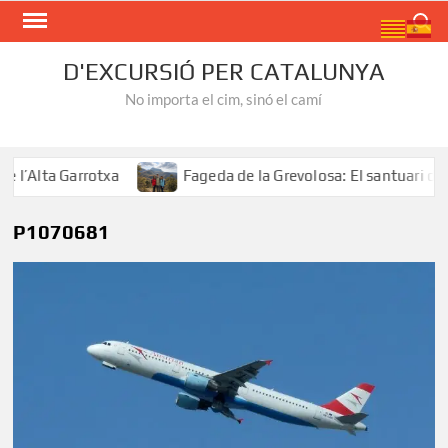
Skip
Search
to
content
D'EXCURSIÓ PER CATALUNYA
No importa el cim, sinó el camí
’Alta Garrotxa
Fageda de la Grevolosa: El santuari dels
P1070681