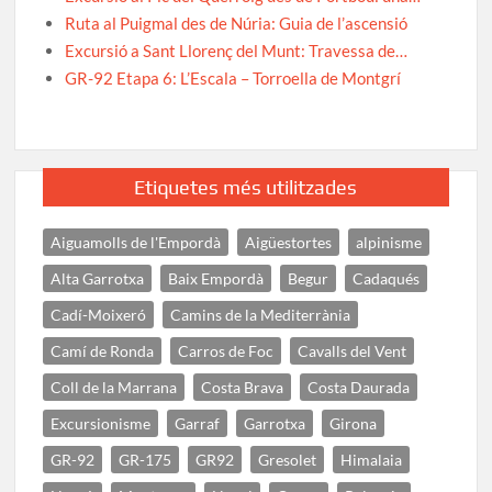
Ruta al Puigmal des de Núria: Guia de l’ascensió
Excursió a Sant Llorenç del Munt: Travessa de…
GR-92 Etapa 6: L’Escala – Torroella de Montgrí
Etiquetes més utilitzades
Aiguamolls de l'Empordà
Aigüestortes
alpinisme
Alta Garrotxa
Baix Empordà
Begur
Cadaqués
Cadí-Moixeró
Camins de la Mediterrània
Camí de Ronda
Carros de Foc
Cavalls del Vent
Coll de la Marrana
Costa Brava
Costa Daurada
Excursionisme
Garraf
Garrotxa
Girona
GR-92
GR-175
GR92
Gresolet
Himalaia