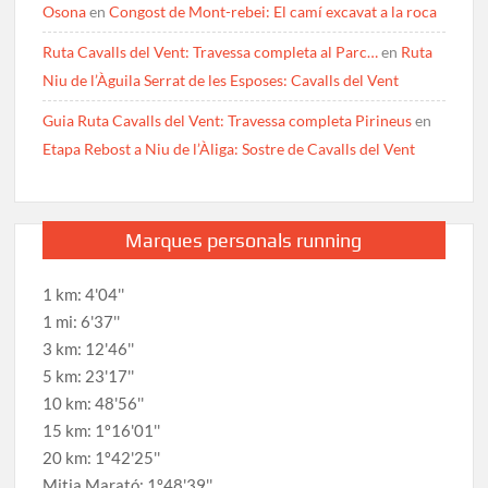
Osona
en
Congost de Mont-rebei: El camí excavat a la roca
Ruta Cavalls del Vent: Travessa completa al Parc…
en
Ruta
Niu de l’Àguila Serrat de les Esposes: Cavalls del Vent
Guia Ruta Cavalls del Vent: Travessa completa Pirineus
en
Etapa Rebost a Niu de l’Àliga: Sostre de Cavalls del Vent
Marques personals running
1 km: 4'04''
1 mi: 6'37''
3 km: 12'46''
5 km: 23'17''
10 km: 48'56''
15 km: 1º16'01''
20 km: 1º42'25''
Mitja Marató: 1º48'39''