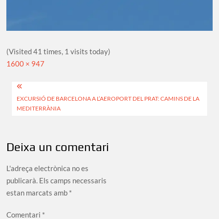
(Visited 41 times, 1 visits today)
Full
1600 × 947
size
Navegació
EXCURSIÓ DE BARCELONA A L’AEROPORT DEL PRAT: CAMINS DE LA
d'entrades
MEDITERRÀNIA
Deixa un comentari
L'adreça electrònica no es
publicarà.
Els camps necessaris
estan marcats amb
*
Comentari
*