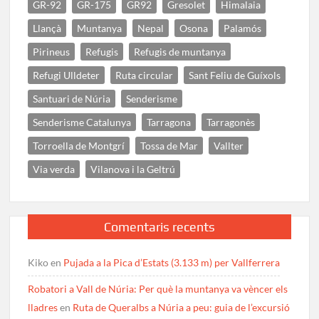
GR-92
GR-175
GR92
Gresolet
Himalaia
Llançà
Muntanya
Nepal
Osona
Palamós
Pirineus
Refugis
Refugis de muntanya
Refugi Ulldeter
Ruta circular
Sant Feliu de Guíxols
Santuari de Núria
Senderisme
Senderisme Catalunya
Tarragona
Tarragonès
Torroella de Montgrí
Tossa de Mar
Vallter
Via verda
Vilanova i la Geltrú
Comentaris recents
Kiko
en
Pujada a la Pica d’Estats (3.133 m) per Vallferrera
Robatori a Vall de Núria: Per què la muntanya va vèncer els
lladres
en
Ruta de Queralbs a Núria a peu: guia de l’excursió