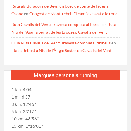
Ruta als Bufadors de Beví: un bosc de conte de fades a
Osona
en
Congost de Mont-rebei: El camí excavat a la roca
Ruta Cavalls del Vent: Travessa completa al Parc…
en
Ruta
Niu de l’Àguila Serrat de les Esposes: Cavalls del Vent
Guia Ruta Cavalls del Vent: Travessa completa Pirineus
en
Etapa Rebost a Niu de l’Àliga: Sostre de Cavalls del Vent
Marques personals running
1 km: 4'04''
1 mi: 6'37''
3 km: 12'46''
5 km: 23'17''
10 km: 48'56''
15 km: 1º16'01''