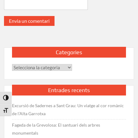
Categories
Categories
Entrades recents
Toggle High Contrast
Excursió de Sadernes a Sant Grau: Un viatge al cor romànic
Toggle Font size
de l’Alta Garrotxa
Fageda de la Grevolosa: El santuari dels arbres
monumentals