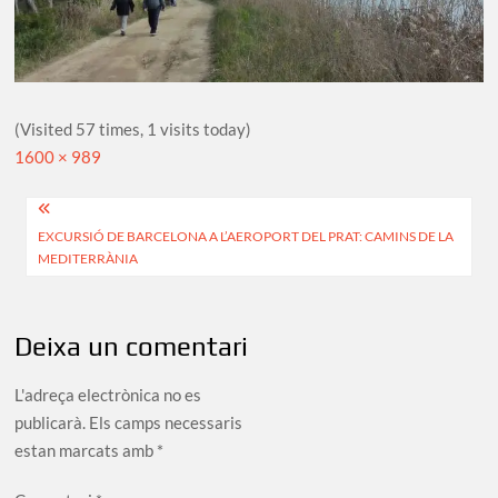
(Visited 57 times, 1 visits today)
Full
1600 × 989
size
Navegació
EXCURSIÓ DE BARCELONA A L’AEROPORT DEL PRAT: CAMINS DE LA
d'entrades
MEDITERRÀNIA
Deixa un comentari
L'adreça electrònica no es
publicarà.
Els camps necessaris
estan marcats amb
*