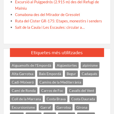
Excursió al Puigpedrós (2.915 m) des del Refugi de
Malniu
Comabona des del Mirador de Gresolet
Ruta del Cister GR-175: Etapes, monestirs i senders
Salt de la Caula i Les Escaules: circular a…
Etiquetes més utilitzades
Aiguamolls de l'Empordà
Aigüestortes
alpinisme
Alta Garrotxa
Baix Empordà
Begur
Cadaqués
Cadí-Moixeró
Camins de la Mediterrània
Camí de Ronda
Carros de Foc
Cavalls del Vent
Coll de la Marrana
Costa Brava
Costa Daurada
Excursionisme
Garraf
Garrotxa
Girona