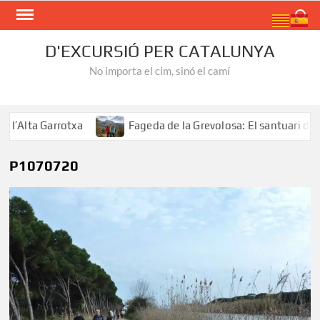
Skip
Search
to
content
D'EXCURSIÓ PER CATALUNYA
No importa el cim, sinó el camí
Alta Garrotxa
Fageda de la Grevolosa: El santuari dels 
P1070720