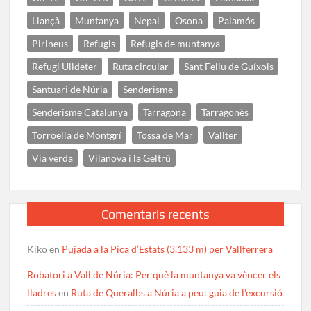
Llançà
Muntanya
Nepal
Osona
Palamós
Pirineus
Refugis
Refugis de muntanya
Refugi Ulldeter
Ruta circular
Sant Feliu de Guíxols
Santuari de Núria
Senderisme
Senderisme Catalunya
Tarragona
Tarragonès
Torroella de Montgrí
Tossa de Mar
Vallter
Via verda
Vilanova i la Geltrú
Comentaris recents
Kiko
en
Pujada a la Pica d’Estats (3.133 m) per Vallferrera
Robatori a Vall de Núria: Per què la muntanya va vèncer els
lladres
en
Ruta de Queralbs a Núria a peu: guia de l’excursió