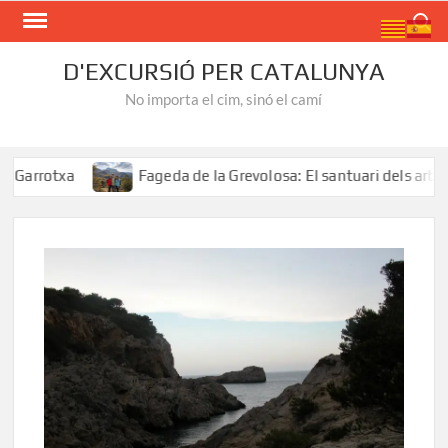
Skip
Search
to
content
D'EXCURSIÓ PER CATALUNYA
No importa el cim, sinó el camí
txa
Fageda de la Grevolosa: El santuari dels arbres mon