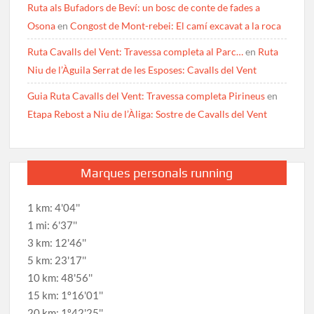
Ruta als Bufadors de Beví: un bosc de conte de fades a
Osona
en
Congost de Mont-rebei: El camí excavat a la roca
Ruta Cavalls del Vent: Travessa completa al Parc…
en
Ruta
Niu de l’Àguila Serrat de les Esposes: Cavalls del Vent
Guia Ruta Cavalls del Vent: Travessa completa Pirineus
en
Etapa Rebost a Niu de l’Àliga: Sostre de Cavalls del Vent
Marques personals running
1 km: 4'04''
1 mi: 6'37''
3 km: 12'46''
5 km: 23'17''
10 km: 48'56''
15 km: 1º16'01''
20 km: 1º42'25''