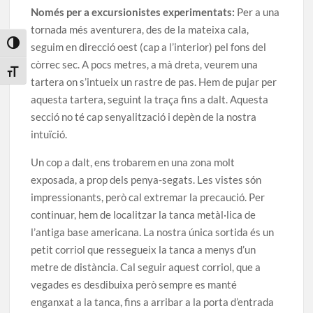
Només per a excursionistes experimentats:
Per a una
tornada més aventurera, des de la mateixa cala,
Toggle High Contrast
seguim en direcció oest (cap a l’interior) pel fons del
còrrec sec. A pocs metres, a mà dreta, veurem una
Toggle Font size
tartera on s’intueix un rastre de pas. Hem de pujar per
aquesta tartera, seguint la traça fins a dalt. Aquesta
secció no té cap senyalització i depèn de la nostra
intuïció.
Un cop a dalt, ens trobarem en una zona molt
exposada, a prop dels penya-segats. Les vistes són
impressionants, però cal extremar la precaució. Per
continuar, hem de localitzar la tanca metàl·lica de
l’antiga base americana. La nostra única sortida és un
petit corriol que ressegueix la tanca a menys d’un
metre de distància. Cal seguir aquest corriol, que a
vegades es desdibuixa però sempre es manté
enganxat a la tanca, fins a arribar a la porta d’entrada