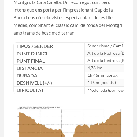
Montgrí: la Cala Calella. Un recorregut curt però
intens que ens porta per l’impressionant Cap de la
Barra i ens ofereix vistes espectaculars de les Illes
Medes, combinant el clàssic camí de ronda del Montgrí
amb trams de bosc mediterrani.
TIPUS / SENDER
Senderisme / Camí de Ro
PUNT D’INICI
Alt de la Pedrosa (L’Estarti
PUNT FINAL
Alt de la Pedrosa (Ruta cir
DISTÀNCIA
4,78 km
DURADA
1h 45min aprox.
DESNIVELL (+/-)
116 m (positiu)
DIFICULTAT
Moderada (per l’opció de 