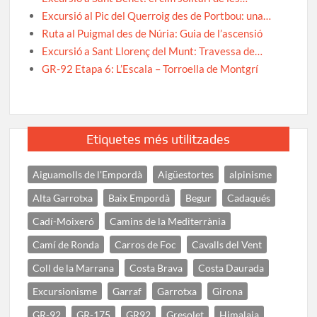
Excursió al Pic del Querroig des de Portbou: una…
Ruta al Puigmal des de Núria: Guia de l’ascensió
Excursió a Sant Llorenç del Munt: Travessa de…
GR-92 Etapa 6: L’Escala – Torroella de Montgrí
Etiquetes més utilitzades
Aiguamolls de l'Empordà
Aigüestortes
alpinisme
Alta Garrotxa
Baix Empordà
Begur
Cadaqués
Cadí-Moixeró
Camins de la Mediterrània
Camí de Ronda
Carros de Foc
Cavalls del Vent
Coll de la Marrana
Costa Brava
Costa Daurada
Excursionisme
Garraf
Garrotxa
Girona
GR-92
GR-175
GR92
Gresolet
Himalaia