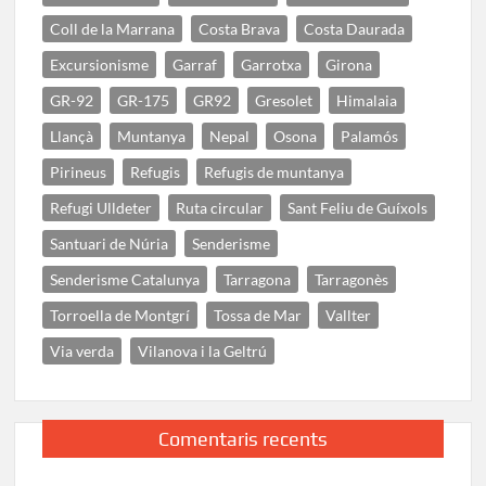
Coll de la Marrana
Costa Brava
Costa Daurada
Excursionisme
Garraf
Garrotxa
Girona
GR-92
GR-175
GR92
Gresolet
Himalaia
Llançà
Muntanya
Nepal
Osona
Palamós
Pirineus
Refugis
Refugis de muntanya
Refugi Ulldeter
Ruta circular
Sant Feliu de Guíxols
Santuari de Núria
Senderisme
Senderisme Catalunya
Tarragona
Tarragonès
Torroella de Montgrí
Tossa de Mar
Vallter
Via verda
Vilanova i la Geltrú
Comentaris recents