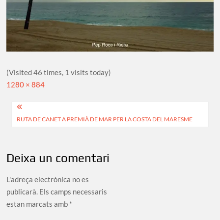
(Visited 46 times, 1 visits today)
Full
1280 × 884
size
Navegació
RUTA DE CANET A PREMIÀ DE MAR PER LA COSTA DEL MARESME
d'entrades
Deixa un comentari
L'adreça electrònica no es
publicarà.
Els camps necessaris
estan marcats amb
*