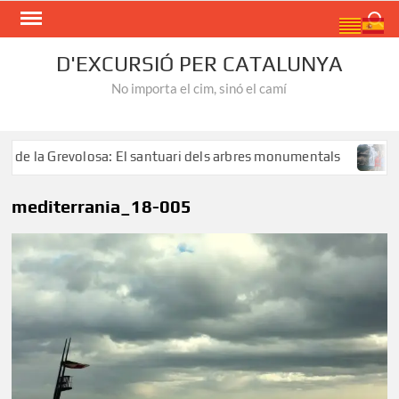
Skip
Search
to
content
D'EXCURSIÓ PER CATALUNYA
No importa el cim, sinó el camí
 la Grevolosa: El santuari dels arbres monumentals
Ruta
mediterrania_18-005