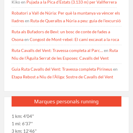
Kiko
en
Pujada a la Pica d’Estats (3.133 m) per Vallferrera
Robatori a Vall de Núria: Per què la muntanya va vèncer els
lladres
en
Ruta de Queralbs a Núria a peu: guia de l’excursió
Ruta als Bufadors de Beví: un bosc de conte de fades a
Osona
en
Congost de Mont-rebei: El camí excavat a la roca
Ruta Cavalls del Vent: Travessa completa al Parc…
en
Ruta
Niu de l’Àguila Serrat de les Esposes: Cavalls del Vent
Guia Ruta Cavalls del Vent: Travessa completa Pirineus
en
Etapa Rebost a Niu de l’Àliga: Sostre de Cavalls del Vent
Marques personals running
1 km: 4'04''
1 mi: 6'37''
3 km: 12'46''