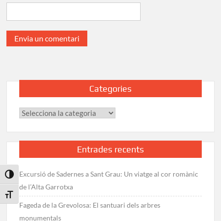
Categories
Categories
Entrades recents
Excursió de Sadernes a Sant Grau: Un viatge al cor romànic
Toggle High Contrast
de l’Alta Garrotxa
Toggle Font size
Fageda de la Grevolosa: El santuari dels arbres
monumentals