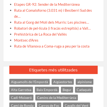
Etapes GR-92: Sender de la Mediterrànea
Ruta al Comaloforno (3.031 m) i Besiberri Sud des
de…
Ruta al Gorg del Molí dels Murris: Les piscines…
Robatori de pel·lícula (i fracàs estrepitós) a Vall…
Prehistòrica de La Roca del Vallès
Montsec d’Ares
Ruta de Vilanova a Coma-ruga a peu per la costa
Etiquetes més utilitzades
Aiguamolls de l'Empordà
Aigüestortes
alpinisme
Alta Garrotxa
Baix Empordà
Begur
Cadaqués
Cadí-Moixeró
Camins de la Mediterrània
Camí de Ronda
Carros de Foc
Cavalls del Vent