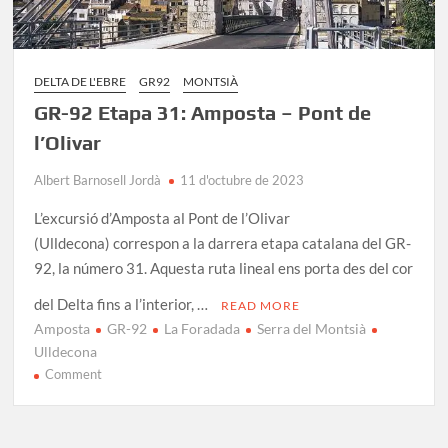
DELTA DE L'EBRE
GR92
MONTSIÀ
GR-92 Etapa 31: Amposta – Pont de
l’Olivar
Albert Barnosell Jordà
11 d'octubre de 2023
L’excursió d’Amposta al Pont de l’Olivar
(Ulldecona) correspon a la darrera etapa catalana del GR-
92, la número 31. Aquesta ruta lineal ens porta des del cor
del Delta fins a l’interior, …
READ MORE
Amposta
GR-92
La Foradada
Serra del Montsià
Ulldecona
on
Comment
GR-
92
Etapa