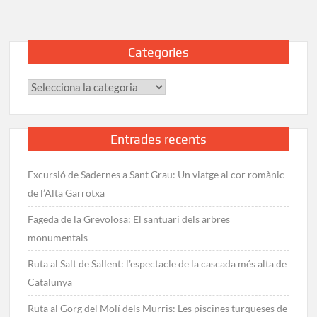
31:
Amposta
–
Categories
Pont
de
Categories
l’Olivar
Entrades recents
Excursió de Sadernes a Sant Grau: Un viatge al cor romànic
de l’Alta Garrotxa
Fageda de la Grevolosa: El santuari dels arbres
monumentals
Ruta al Salt de Sallent: l’espectacle de la cascada més alta de
Catalunya
Ruta al Gorg del Molí dels Murris: Les piscines turqueses de