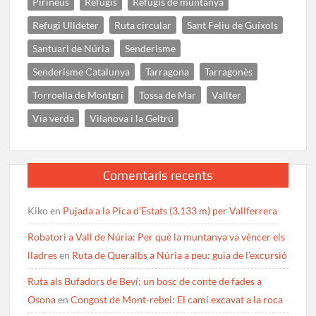
Pirineus
Refugis
Refugis de muntanya
Refugi Ulldeter
Ruta circular
Sant Feliu de Guíxols
Santuari de Núria
Senderisme
Senderisme Catalunya
Tarragona
Tarragonès
Torroella de Montgrí
Tossa de Mar
Vallter
Via verda
Vilanova i la Geltrú
Comentaris recents
Kiko
en
Pujada a la Pica d’Estats (3.133 m) per Vallferrera
Robatori a Vall de Núria: Per què la muntanya va vèncer els
lladres
en
Ruta de Queralbs a Núria a peu: guia de l’excursió
Ruta als Bufadors de Beví: un bosc de conte de fades a
Osona
en
Congost de Mont-rebei: El camí excavat a la roca