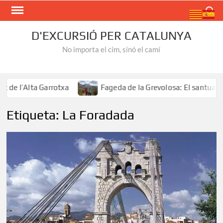
Skip
Search
to
content
D'EXCURSIÓ PER CATALUNYA
No importa el cim, sinó el camí
e l’Alta Garrotxa
Fageda de la Grevolosa: El santuari de
Etiqueta:
La Foradada