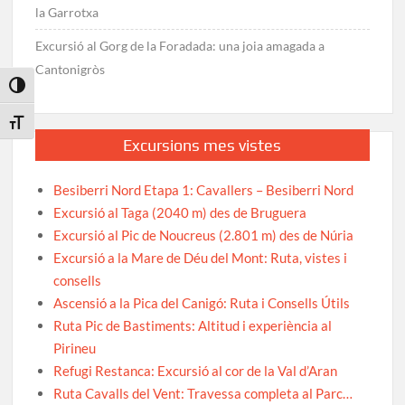
la Garrotxa
Excursió al Gorg de la Foradada: una joia amagada a
Cantonigròs
Toggle High Contrast
Toggle Font size
Excursions mes vistes
Besiberri Nord Etapa 1: Cavallers – Besiberri Nord
Excursió al Taga (2040 m) des de Bruguera
Excursió al Pic de Noucreus (2.801 m) des de Núria
Excursió a la Mare de Déu del Mont: Ruta, vistes i
consells
Ascensió a la Pica del Canigó: Ruta i Consells Útils
Ruta Pic de Bastiments: Altitud i experiència al
Pirineu
Refugi Restanca: Excursió al cor de la Val d’Aran
Ruta Cavalls del Vent: Travessa completa al Parc…