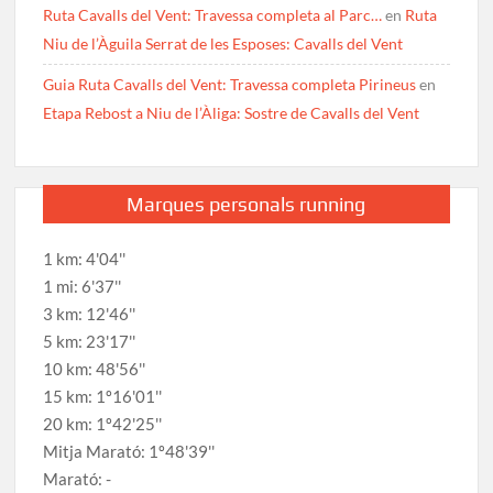
Ruta Cavalls del Vent: Travessa completa al Parc…
en
Ruta
Niu de l’Àguila Serrat de les Esposes: Cavalls del Vent
Guia Ruta Cavalls del Vent: Travessa completa Pirineus
en
Etapa Rebost a Niu de l’Àliga: Sostre de Cavalls del Vent
Marques personals running
1 km: 4'04''
1 mi: 6'37''
3 km: 12'46''
5 km: 23'17''
10 km: 48'56''
15 km: 1º16'01''
20 km: 1º42'25''
Mitja Marató: 1º48'39''
Marató: -