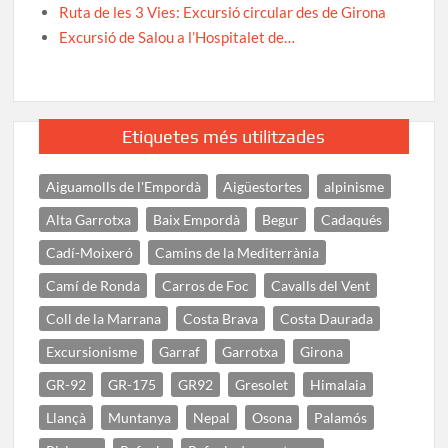
Ruta de les 3 Vies: Excursió circular des de Girona
Excursió de Salou a l’Hospitalet de…
Etiquetes més utilitzades
Aiguamolls de l'Empordà
Aigüestortes
alpinisme
Alta Garrotxa
Baix Empordà
Begur
Cadaqués
Cadí-Moixeró
Camins de la Mediterrània
Camí de Ronda
Carros de Foc
Cavalls del Vent
Coll de la Marrana
Costa Brava
Costa Daurada
Excursionisme
Garraf
Garrotxa
Girona
GR-92
GR-175
GR92
Gresolet
Himalaia
Llançà
Muntanya
Nepal
Osona
Palamós