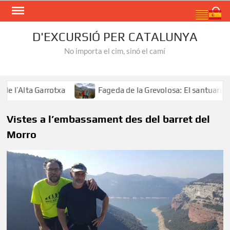
Skip
Search
to
content
D'EXCURSIÓ PER CATALUNYA
No importa el cim, sinó el camí
l’Alta Garrotxa
Fageda de la Grevolosa: El santuari dels
Vistes a l’embassament des del barret del
Morro