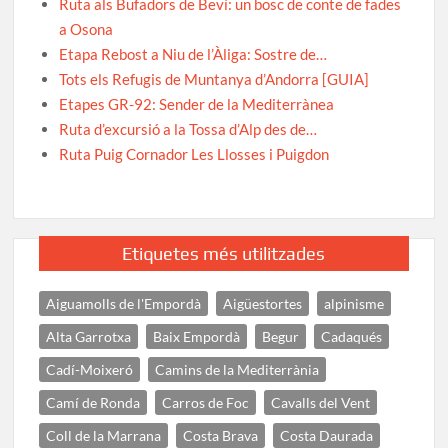
Ruta als Bufadors de Beví: un bosc de conte de fades
a Osona
Etapa Rebost a Niu de l’Àliga: Sostre de…
Tots els Refugis de Muntanya d’Andorra [GUIA]
Etapes GR-92: Sender de la Mediterrànea
Ruta d’excursió a la Tossa d’Alp des de…
Ruta Puig Cornador Les Llosses i Puigdon
Etiquetes més utilitzades
Aiguamolls de l'Empordà
Aigüestortes
alpinisme
Alta Garrotxa
Baix Empordà
Begur
Cadaqués
Cadí-Moixeró
Camins de la Mediterrània
Camí de Ronda
Carros de Foc
Cavalls del Vent
Coll de la Marrana
Costa Brava
Costa Daurada