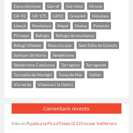
Excursionisme
Garraf
Garrotxa
Girona
GR-92
GR-175
GR92
Gresolet
Himalaia
Llançà
Muntanya
Nepal
Osona
Palamós
Pirineus
Refugis
Refugis de muntanya
Refugi Ulldeter
Ruta circular
Sant Feliu de Guíxols
Santuari de Núria
Senderisme
Senderisme Catalunya
Tarragona
Tarragonès
Torroella de Montgrí
Tossa de Mar
Vallter
Via verda
Vilanova i la Geltrú
Comentaris recents
Kiko
en
Pujada a la Pica d’Estats (3.133 m) per Vallferrera