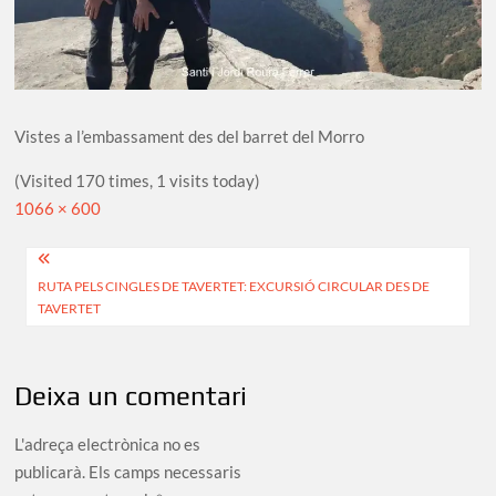
Vistes a l’embassament des del barret del Morro
(Visited 170 times, 1 visits today)
Full
1066 × 600
size
Navegació
RUTA PELS CINGLES DE TAVERTET: EXCURSIÓ CIRCULAR DES DE
d'entrades
TAVERTET
Deixa un comentari
L'adreça electrònica no es
publicarà.
Els camps necessaris