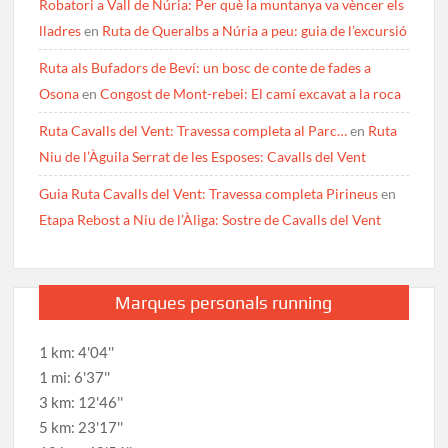
Robatori a Vall de Núria: Per què la muntanya va vèncer els
lladres
en
Ruta de Queralbs a Núria a peu: guia de l’excursió
Ruta als Bufadors de Beví: un bosc de conte de fades a
Osona
en
Congost de Mont-rebei: El camí excavat a la roca
Ruta Cavalls del Vent: Travessa completa al Parc…
en
Ruta
Niu de l’Àguila Serrat de les Esposes: Cavalls del Vent
Guia Ruta Cavalls del Vent: Travessa completa Pirineus
en
Etapa Rebost a Niu de l’Àliga: Sostre de Cavalls del Vent
Marques personals running
1 km: 4'04''
1 mi: 6'37''
3 km: 12'46''
5 km: 23'17''