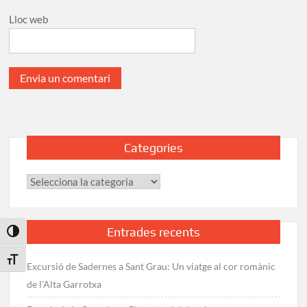
Lloc web
Categories
Categories
Entrades recents
Toggle High Contrast
Toggle Font size
Excursió de Sadernes a Sant Grau: Un viatge al cor romànic
de l’Alta Garrotxa