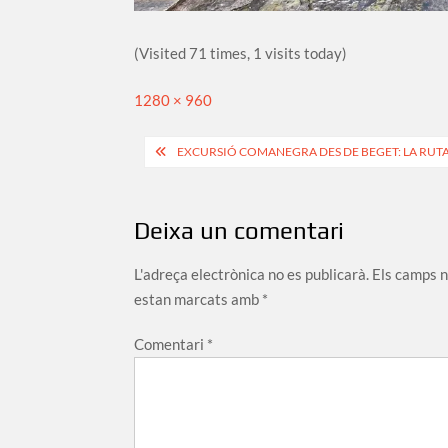
(Visited 71 times, 1 visits today)
Full
1280 × 960
size
Navegació
EXCURSIÓ COMANEGRA DES DE BEGET: LA RUTA
d'entrades
Deixa un comentari
L'adreça electrònica no es publicarà.
Els camps 
estan marcats amb
*
Comentari
*