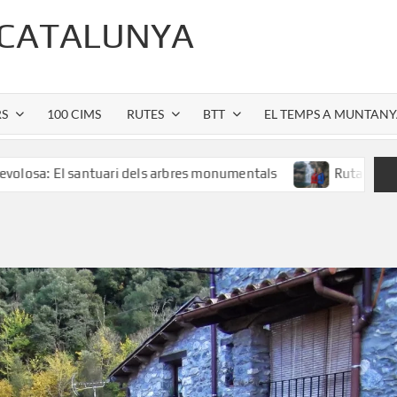
 CATALUNYA
RS
100 CIMS
RUTES
BTT
EL TEMPS A MUNTAN
santuari dels arbres monumentals
Ruta al Salt de Sallent