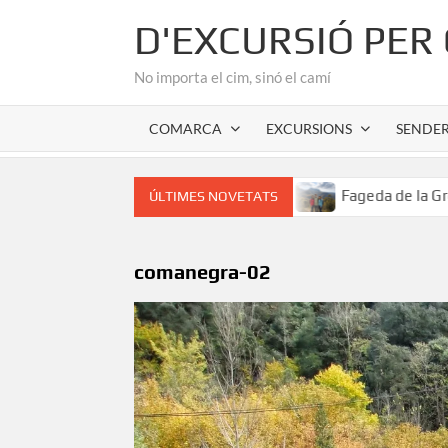
Skip
D'EXCURSIÓ PER
to
content
No importa el cim, sinó el camí
COMARCA
EXCURSIONS
SENDE
r romànic de l’Alta Garrotxa
Fageda de la Grevolosa: El 
ÚLTIMES NOVETATS
comanegra-02