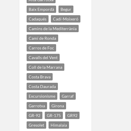
Baix Empordà
Begur
Cadaqués
Cadí-Moixeró
Camins de la Mediterrània
Camí de Ronda
Carros de Foc
Cavalls del Vent
Coll de la Marrana
Costa Brava
Costa Daurada
Excursionisme
Garraf
Garrotxa
Girona
GR-92
GR-175
GR92
Gresolet
Himalaia