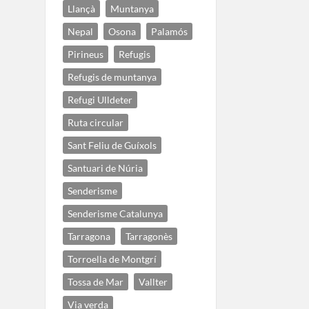
Llançà
Muntanya
Nepal
Osona
Palamós
Pirineus
Refugis
Refugis de muntanya
Refugi Ulldeter
Ruta circular
Sant Feliu de Guíxols
Santuari de Núria
Senderisme
Senderisme Catalunya
Tarragona
Tarragonès
Torroella de Montgrí
Tossa de Mar
Vallter
Via verda