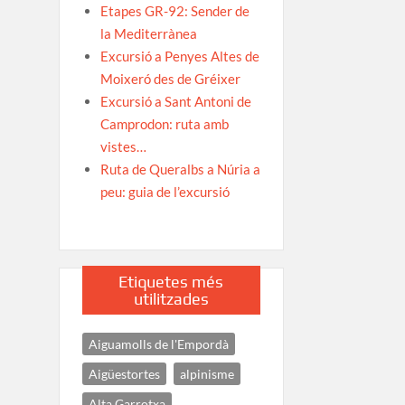
Etapes GR-92: Sender de
la Mediterrànea
Excursió a Penyes Altes de
Moixeró des de Gréixer
Excursió a Sant Antoni de
Camprodon: ruta amb
vistes…
Ruta de Queralbs a Núria a
peu: guia de l’excursió
Etiquetes més
utilitzades
Aiguamolls de l'Empordà
Aigüestortes
alpinisme
Alta Garrotxa