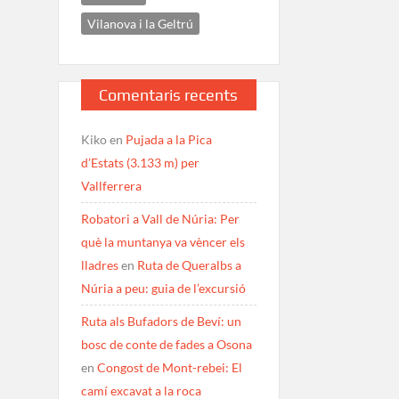
Vilanova i la Geltrú
Comentaris recents
Kiko
en
Pujada a la Pica
d’Estats (3.133 m) per
Vallferrera
Robatori a Vall de Núria: Per
què la muntanya va vèncer els
lladres
en
Ruta de Queralbs a
Núria a peu: guia de l’excursió
Ruta als Bufadors de Beví: un
bosc de conte de fades a Osona
en
Congost de Mont-rebei: El
camí excavat a la roca