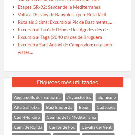
Etapes GR-92: Sender de la Mediterrànea
Volta a l’Estany de Banyoles a peu: Ruta fàcil…
Ruta als 3 cims: Excursió al Pic de Bastiments,…
Excursió al Turó de l’Home i les Agudes des de…
Excursió al Taga (2040 m) des de Bruguera
Excursió a Sant Antoni de Camprodon: ruta amb
vistes…
Etiquetes més utilitzades
Aiguamolls de l'Empordà
Aigüestortes
alpinisme
Alta Garrotxa
Baix Empordà
Begur
Cadaqués
Cadí-Moixeró
Camins de la Mediterrània
Camí de Ronda
Carros de Foc
Cavalls del Vent