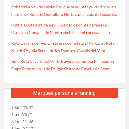
Robatori a Vall de Núria: Per què la muntanya va vèncer els
lladres
en
Ruta de Queralbs a Núria a peu: guia de l’excursió
Ruta als Bufadors de Beví: un bosc de conte de fades a
Osona
en
Congost de Mont-rebei: El camí excavat a la roca
Ruta Cavalls del Vent: Travessa completa al Parc…
en
Ruta
Niu de l’Àguila Serrat de les Esposes: Cavalls del Vent
Guia Ruta Cavalls del Vent: Travessa completa Pirineus
en
Etapa Rebost a Niu de l’Àliga: Sostre de Cavalls del Vent
Marques personals running
1 km: 4'04''
1 mi: 6'37''
3 km: 12'46''
5 km: 23'17''