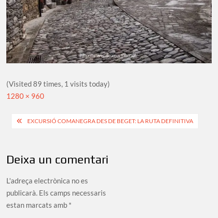
(Visited 89 times, 1 visits today)
Full
1280 × 960
size
Navegació
EXCURSIÓ COMANEGRA DES DE BEGET: LA RUTA DEFINITIVA
d'entrades
Deixa un comentari
L'adreça electrònica no es
publicarà.
Els camps necessaris
estan marcats amb
*