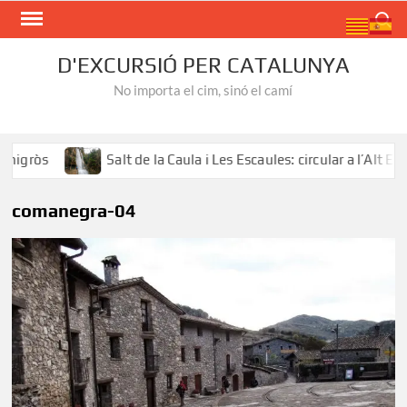
Skip
Search
to
content
D'EXCURSIÓ PER CATALUNYA
No importa el cim, sinó el camí
gròs
Salt de la Caula i Les Escaules: circular a l’Alt Empor
comanegra-04