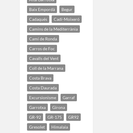
Baix Empordà
Begur
Cadaqués
Cadí-Moixeró
Camins de la Mediterrània
Camí de Ronda
Carros de Foc
Cavalls del Vent
Coll de la Marrana
Costa Brava
Costa Daurada
Excursionisme
Garraf
Garrotxa
Girona
GR-92
GR-175
GR92
Gresolet
Himalaia