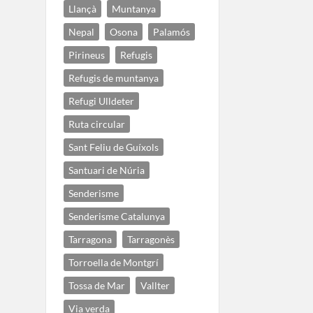
Llançà
Muntanya
Nepal
Osona
Palamós
Pirineus
Refugis
Refugis de muntanya
Refugi Ulldeter
Ruta circular
Sant Feliu de Guíxols
Santuari de Núria
Senderisme
Senderisme Catalunya
Tarragona
Tarragonès
Torroella de Montgrí
Tossa de Mar
Vallter
Via verda