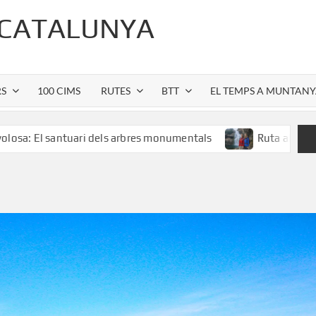
 CATALUNYA
RS
100 CIMS
RUTES
BTT
EL TEMPS A MUNTAN
ntuari dels arbres monumentals
Ruta al Salt de Sallent: l