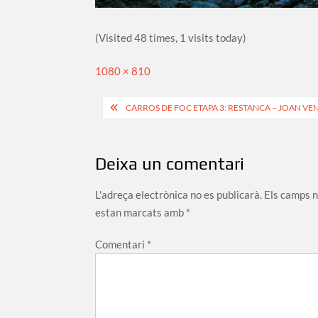
(Visited 48 times, 1 visits today)
Full
1080 × 810
size
Navegació
CARROS DE FOC ETAPA 3: RESTANCA – JOAN VEN
d'entrades
Deixa un comentari
L'adreça electrònica no es publicarà.
Els camps 
estan marcats amb
*
Comentari
*