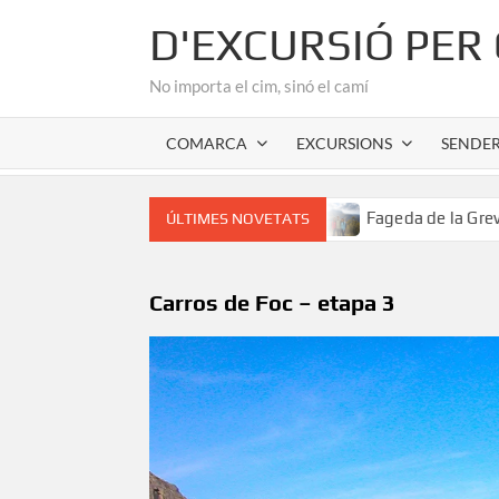
Skip
D'EXCURSIÓ PER
to
content
No importa el cim, sinó el camí
COMARCA
EXCURSIONS
SENDE
romànic de l’Alta Garrotxa
Fageda de la Grevolosa: El sa
ÚLTIMES NOVETATS
Carros de Foc – etapa 3