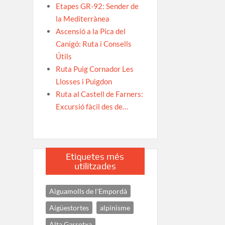
Etapes GR-92: Sender de
la Mediterrànea
Ascensió a la Pica del
Canigó: Ruta i Consells
Útils
Ruta Puig Cornador Les
Llosses i Puigdon
Ruta al Castell de Farners:
Excursió fàcil des de…
Etiquetes més
utilitzades
Aiguamolls de l'Empordà
Aigüestortes
alpinisme
Alta Garrotxa