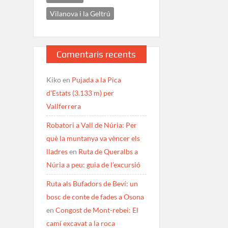
Vilanova i la Geltrú
Comentaris recents
Kiko
en
Pujada a la Pica
d’Estats (3.133 m) per
Vallferrera
Robatori a Vall de Núria: Per
què la muntanya va vèncer els
lladres
en
Ruta de Queralbs a
Núria a peu: guia de l’excursió
Ruta als Bufadors de Beví: un
bosc de conte de fades a Osona
en
Congost de Mont-rebei: El
camí excavat a la roca