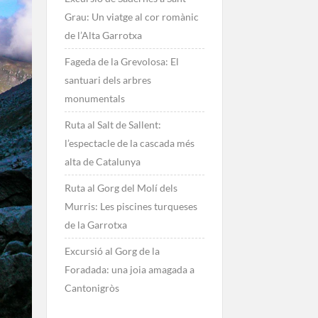
Grau: Un viatge al cor romànic
de l’Alta Garrotxa
Fageda de la Grevolosa: El
santuari dels arbres
monumentals
Ruta al Salt de Sallent:
l’espectacle de la cascada més
alta de Catalunya
Ruta al Gorg del Molí dels
Murris: Les piscines turqueses
de la Garrotxa
Excursió al Gorg de la
Foradada: una joia amagada a
Cantonigròs