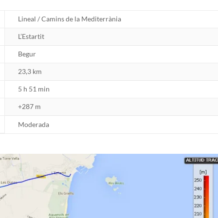
Lineal / Camins de la Mediterrània
L’Estartit
Begur
23,3 km
5 h 51 min
+287 m
Moderada