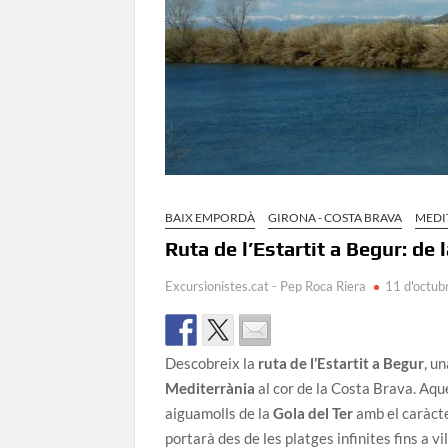
BAIX EMPORDÀ
GIRONA - COSTA BRAVA
MEDI
Ruta de l’Estartit a Begur: de
Excursionistes.cat - Pep Roca Riera
11 d'octub
Descobreix la
ruta de l’Estartit a Begur
, u
Mediterrània
al cor de la Costa Brava. Aq
aiguamolls de la
Gola del Ter
amb el caràcte
portarà des de les platges infinites fins a v