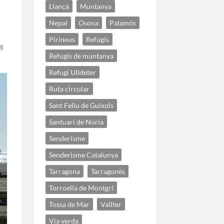
Llançà
Muntanya
Nepal
Osona
Palamós
Pirineus
Refugis
es
Refugis de muntanya
Refugi Ulldeter
Ruta circular
Sant Feliu de Guíxols
Santuari de Núria
Senderisme
Senderisme Catalunya
Tarragona
Tarragonès
Torroella de Montgrí
Tossa de Mar
Vallter
Via verda