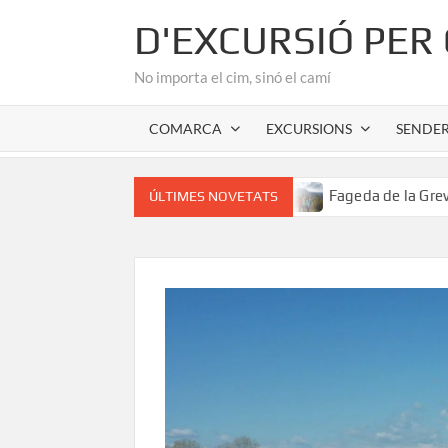
Skip
D'EXCURSIÓ PER
to
content
No importa el cim, sinó el camí
COMARCA
EXCURSIONS
SENDE
 l’Alta Garrotxa
Fageda de la Grevolosa: El santuari del
ÚLTIMES NOVETATS