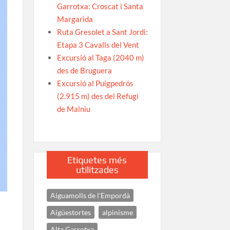
Garrotxa: Croscat i Santa
Margarida
Ruta Gresolet a Sant Jordi:
Etapa 3 Cavalls del Vent
Excursió al Taga (2040 m)
des de Bruguera
Excursió al Puigpedrós
(2.915 m) des del Refugi
de Malniu
Etiquetes més
utilitzades
Aiguamolls de l'Empordà
Aigüestortes
alpinisme
Alta Garrotxa