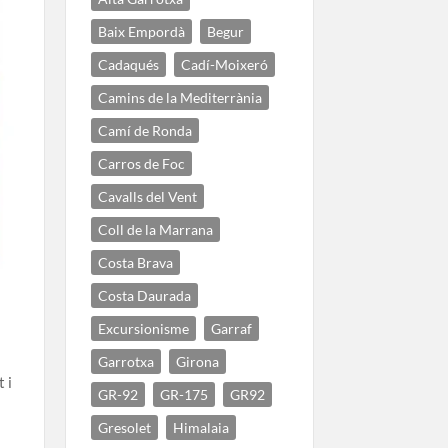
Baix Empordà
Begur
Cadaqués
Cadí-Moixeró
Camins de la Mediterrània
Camí de Ronda
Carros de Foc
Cavalls del Vent
Coll de la Marrana
Costa Brava
Costa Daurada
Excursionisme
Garraf
,
Garrotxa
Girona
 i
GR-92
GR-175
GR92
Gresolet
Himalaia