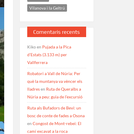
Vilanova i la Geltrú
Comentaris recents
Kiko
en
Pujada a la Pica
d’Estats (3.133 m) per
Vallferrera
Robatori a Vall de Núria: Per
què la muntanya va vèncer els
lladres
en
Ruta de Queralbs a
Núria a peu: guia de l’excursió
Ruta als Bufadors de Beví: un
bosc de conte de fades a Osona
en
Congost de Mont-rebei: El
camí excavat a la roca