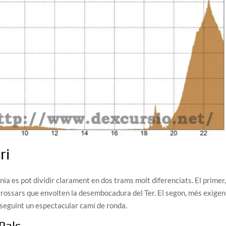
ri
a es pot dividir clarament en dos trams molt diferenciats. El primer
arrossars que envolten la desembocadura del Ter. El segon, més exigent
sseguint un espectacular camí de ronda.
 Pals