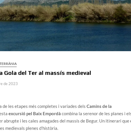
TERRÀNIA
 la Gola del Ter al massís medieval
re de 2023
na de les etapes més completes i variades dels
Camins de la
uesta
excursió pel Baix Empordà
combina la serenor de les planes i el
r abrupte i les cales amagades del massís de Begur. Un itinerari que 
iles medievals plenes d’història.