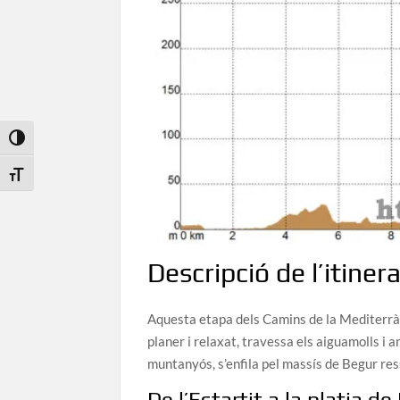
Toggle High Contrast
Toggle Font size
Descripció de l’itinera
Aquesta etapa dels Camins de la Mediterràni
planer i relaxat, travessa els aiguamolls i 
muntanyós, s’enfila pel massís de Begur re
De l’Estartit a la platja de