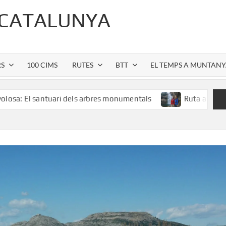
 CATALUNYA
RS
100 CIMS
RUTES
BTT
EL TEMPS A MUNTAN
s arbres monumentals
Ruta al Salt de Sallent: l’espectacl