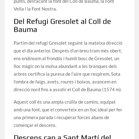
punts, destacant la font del Coll de Bauma, la Font
Vella i la Font Nostra.
Del Refugi Gresolet al Coll de
Bauma
Partim del refugi Gresolet seguint la mateixa direcció
que el dia anterior. Després d’un breu tram més obert,
ens endinsem al frondós i humit bosc de Gresolet, un
lloc màgic on la molsa abundant a les branques dels
arbres certifica la puresa de l’aire que respirem. Sota
l’ombra de faigs, avets, roures i boixos, avancem en
direcció nord fins a assolir el Coll de Bauma (1574 m).
Aquest coll és una ampla cruïlla de camins, equipat
amb una font, que el converteix en un lloc ideal per fer
una primera parada i recuperar forces abans de
començar el descens.
Descens cap a Sant Martí del