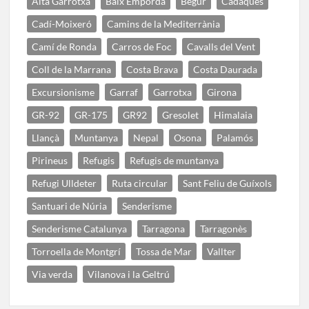
Alta Garrotxa
Baix Empordà
Begur
Cadaqués
Cadí-Moixeró
Camins de la Mediterrània
Camí de Ronda
Carros de Foc
Cavalls del Vent
Coll de la Marrana
Costa Brava
Costa Daurada
Excursionisme
Garraf
Garrotxa
Girona
GR-92
GR-175
GR92
Gresolet
Himalaia
Llançà
Muntanya
Nepal
Osona
Palamós
Pirineus
Refugis
Refugis de muntanya
Refugi Ulldeter
Ruta circular
Sant Feliu de Guíxols
Santuari de Núria
Senderisme
Senderisme Catalunya
Tarragona
Tarragonès
Torroella de Montgrí
Tossa de Mar
Vallter
Via verda
Vilanova i la Geltrú