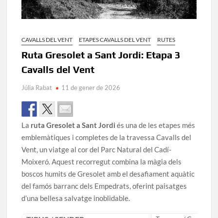
CAVALLS DEL VENT
ETAPES CAVALLS DEL VENT
RUTES
Ruta Gresolet a Sant Jordi: Etapa 3
Cavalls del Vent
Júlia Rabat
11 de gener de 2026
La
ruta Gresolet a Sant Jordi
és una de les etapes més
emblemàtiques i completes de la travessa Cavalls del
Vent, un viatge al cor del Parc Natural del Cadí-
Moixeró. Aquest recorregut combina la màgia dels
boscos humits de Gresolet amb el desafiament aquàtic
del famós barranc dels Empedrats, oferint paisatges
d’una bellesa salvatge inoblidable.