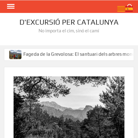
Skip
Search
to
content
D'EXCURSIÓ PER CATALUNYA
No importa el cim, sinó el camí
ageda de la Grevolosa: El santuari dels arbres monumentals