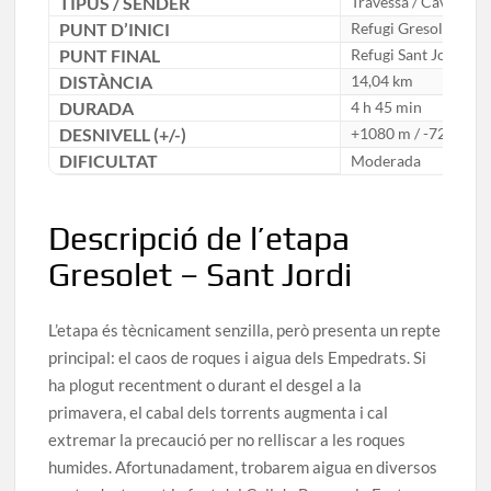
TIPUS / SENDER
Travessa / Cavalls de
PUNT D’INICI
Refugi Gresolet
PUNT FINAL
Refugi Sant Jordi
DISTÀNCIA
14,04 km
DURADA
4 h 45 min
DESNIVELL (+/-)
+1080 m / -720 m
DIFICULTAT
Moderada
Descripció de l’etapa
Gresolet – Sant Jordi
L’etapa és tècnicament senzilla, però presenta un repte
principal: el caos de roques i aigua dels Empedrats. Si
ha plogut recentment o durant el desgel a la
primavera, el cabal dels torrents augmenta i cal
extremar la precaució per no relliscar a les roques
humides. Afortunadament, trobarem aigua en diversos