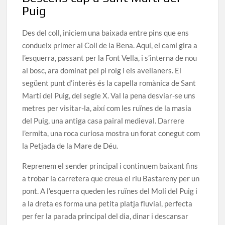
Puig
Des del coll, iniciem una baixada entre pins que ens
condueix primer al Coll de la Bena. Aquí, el camí gira a
l’esquerra, passant per la Font Vella, i s’interna de nou
al bosc, ara dominat pel pi roig i els avellaners. El
següent punt d’interès és la capella romànica de Sant
Martí del Puig, del segle X. Val la pena desviar-se uns
metres per visitar-la, així com les ruïnes de la masia
del Puig, una antiga casa pairal medieval. Darrere
l’ermita, una roca curiosa mostra un forat conegut com
la Petjada de la Mare de Déu.
Reprenem el sender principal i continuem baixant fins
a trobar la carretera que creua el riu Bastareny per un
pont. A l’esquerra queden les ruïnes del Molí del Puig i
a la dreta es forma una petita platja fluvial, perfecta
per fer la parada principal del dia, dinar i descansar