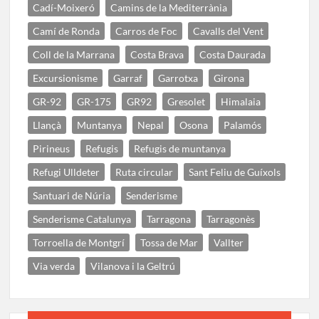
Cadí-Moixeró
Camins de la Mediterrània
Camí de Ronda
Carros de Foc
Cavalls del Vent
Coll de la Marrana
Costa Brava
Costa Daurada
Excursionisme
Garraf
Garrotxa
Girona
GR-92
GR-175
GR92
Gresolet
Himalaia
Llançà
Muntanya
Nepal
Osona
Palamós
Pirineus
Refugis
Refugis de muntanya
Refugi Ulldeter
Ruta circular
Sant Feliu de Guíxols
Santuari de Núria
Senderisme
Senderisme Catalunya
Tarragona
Tarragonès
Torroella de Montgrí
Tossa de Mar
Vallter
Via verda
Vilanova i la Geltrú