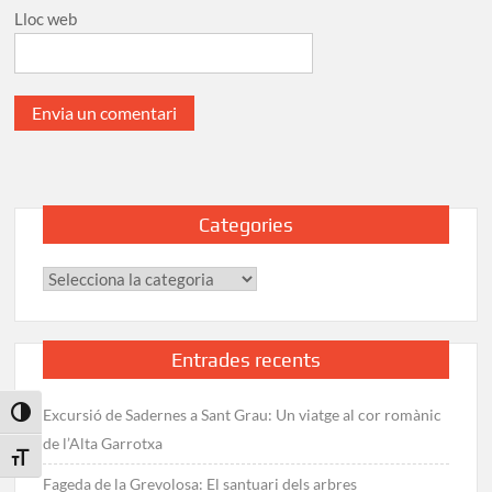
Lloc web
Categories
Categories
Entrades recents
Excursió de Sadernes a Sant Grau: Un viatge al cor romànic
Toggle High Contrast
de l’Alta Garrotxa
Toggle Font size
Fageda de la Grevolosa: El santuari dels arbres