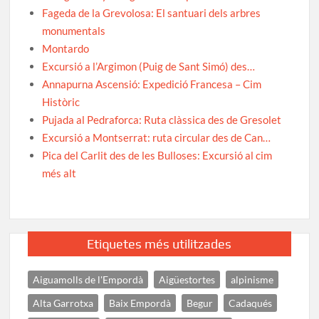
Fageda de la Grevolosa: El santuari dels arbres
monumentals
Montardo
Excursió a l’Argimon (Puig de Sant Simó) des…
Annapurna Ascensió: Expedició Francesa – Cim
Històric
Pujada al Pedraforca: Ruta clàssica des de Gresolet
Excursió a Montserrat: ruta circular des de Can…
Pica del Carlit des de les Bulloses: Excursió al cim
més alt
Etiquetes més utilitzades
Aiguamolls de l'Empordà
Aigüestortes
alpinisme
Alta Garrotxa
Baix Empordà
Begur
Cadaqués