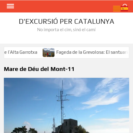
Skip
Search
to
content
D'EXCURSIÓ PER CATALUNYA
No importa el cim, sinó el camí
’Alta Garrotxa
Fageda de la Grevolosa: El santuari dels
Mare de Déu del Mont-11