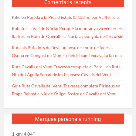
Comentaris recents
Kiko
en
Pujada a la Pica d’Estats (3.133 m) per Vallferrera
Robatori a Vall de Núria: Per què la muntanya va vèncer els
lladres
en
Ruta de Queralbs a Núria a peu: guia de l’excursió
Ruta als Bufadors de Beví: un bosc de conte de fades a
Osona
en
Congost de Mont-rebei: El camí excavat a la roca
Ruta Cavalls del Vent: Travessa completa al Parc…
en
Ruta
Niu de l’Àguila Serrat de les Esposes: Cavalls del Vent
Guia Ruta Cavalls del Vent: Travessa completa Pirineus
en
Etapa Rebost a Niu de l’Àliga: Sostre de Cavalls del Vent
Marques personals running
1 km: 4'04''