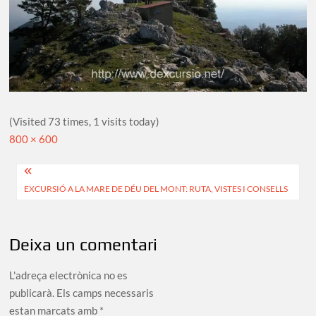
(Visited 73 times, 1 visits today)
Full
800 × 600
size
Navegació
EXCURSIÓ A LA MARE DE DÉU DEL MONT: RUTA, VISTES I CONSELLS
d'entrades
Deixa un comentari
L'adreça electrònica no es
publicarà.
Els camps necessaris
estan marcats amb
*