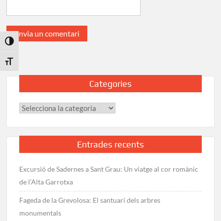
Toggle High Contrast
Toggle Font size
Categories
Categories
Entrades recents
Excursió de Sadernes a Sant Grau: Un viatge al cor romànic
de l’Alta Garrotxa
Fageda de la Grevolosa: El santuari dels arbres
monumentals