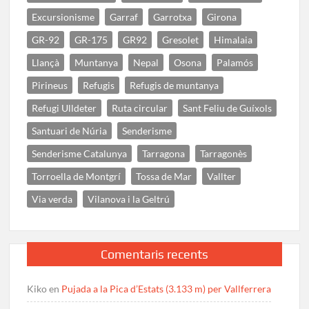
Excursionisme
Garraf
Garrotxa
Girona
GR-92
GR-175
GR92
Gresolet
Himalaia
Llançà
Muntanya
Nepal
Osona
Palamós
Pirineus
Refugis
Refugis de muntanya
Refugi Ulldeter
Ruta circular
Sant Feliu de Guíxols
Santuari de Núria
Senderisme
Senderisme Catalunya
Tarragona
Tarragonès
Torroella de Montgrí
Tossa de Mar
Vallter
Via verda
Vilanova i la Geltrú
Comentaris recents
Kiko
en
Pujada a la Pica d’Estats (3.133 m) per Vallferrera