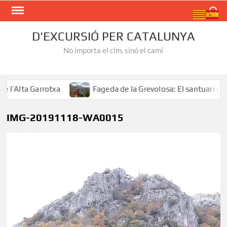
Skip
Search
to
content
D'EXCURSIÓ PER CATALUNYA
No importa el cim, sinó el camí
lta Garrotxa
Fageda de la Grevolosa: El santuari dels a
IMG-20191118-WA0015