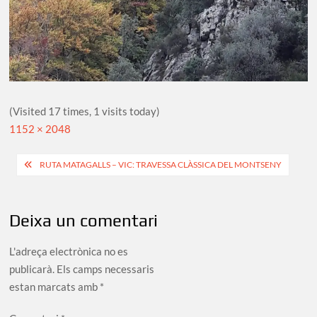
(Visited 17 times, 1 visits today)
Full
1152 × 2048
size
Navegació
RUTA MATAGALLS – VIC: TRAVESSA CLÀSSICA DEL MONTSENY
d'entrades
Deixa un comentari
L'adreça electrònica no es
publicarà.
Els camps necessaris
estan marcats amb
*