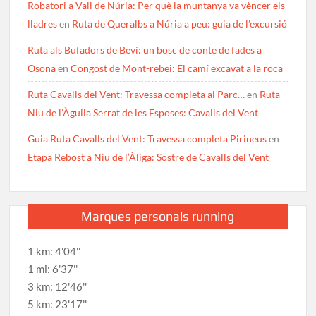
Robatori a Vall de Núria: Per què la muntanya va vèncer els
lladres
en
Ruta de Queralbs a Núria a peu: guia de l’excursió
Ruta als Bufadors de Beví: un bosc de conte de fades a
Osona
en
Congost de Mont-rebei: El camí excavat a la roca
Ruta Cavalls del Vent: Travessa completa al Parc…
en
Ruta
Niu de l’Àguila Serrat de les Esposes: Cavalls del Vent
Guia Ruta Cavalls del Vent: Travessa completa Pirineus
en
Etapa Rebost a Niu de l’Àliga: Sostre de Cavalls del Vent
Marques personals running
1 km: 4'04''
1 mi: 6'37''
3 km: 12'46''
5 km: 23'17''