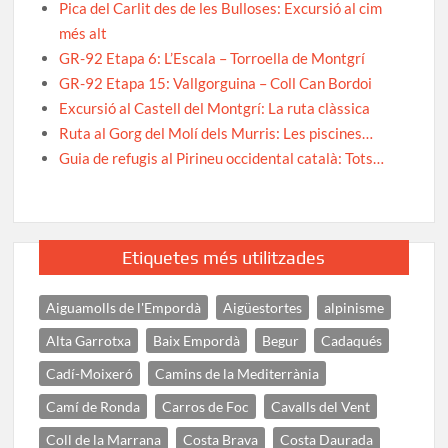
Pica del Carlit des de les Bulloses: Excursió al cim
més alt
GR-92 Etapa 6: L’Escala – Torroella de Montgrí
GR-92 Etapa 15: Vallgorguina – Coll Can Bordoi
Excursió al Castell del Montgrí: La ruta clàssica
Ruta al Gorg del Molí dels Murris: Les piscines…
Guia de refugis al Pirineu occidental català: Tots…
Etiquetes més utilitzades
Aiguamolls de l'Empordà
Aigüestortes
alpinisme
Alta Garrotxa
Baix Empordà
Begur
Cadaqués
Cadí-Moixeró
Camins de la Mediterrània
Camí de Ronda
Carros de Foc
Cavalls del Vent
Coll de la Marrana
Costa Brava
Costa Daurada