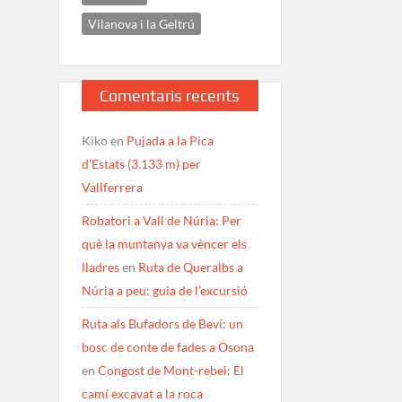
Vilanova i la Geltrú
Comentaris recents
Kiko
en
Pujada a la Pica
d’Estats (3.133 m) per
Vallferrera
Robatori a Vall de Núria: Per
què la muntanya va vèncer els
lladres
en
Ruta de Queralbs a
Núria a peu: guia de l’excursió
Ruta als Bufadors de Beví: un
bosc de conte de fades a Osona
en
Congost de Mont-rebei: El
camí excavat a la roca