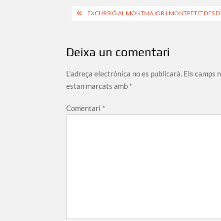
Navegació
EXCURSIÓ AL MONTMAJOR I MONTPETIT DES D
d'entrades
Deixa un comentari
L'adreça electrònica no es publicarà.
Els camps 
estan marcats amb
*
Comentari
*