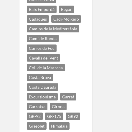
Baix Empordà
Begur
Cadaqués
Cadí-Moixeró
Camins de la Mediterrània
Camí de Ronda
Carros de Foc
Cavalls del Vent
Coll de la Marrana
Costa Brava
Costa Daurada
Excursionisme
Garraf
Garrotxa
Girona
GR-92
GR-175
GR92
Gresolet
Himalaia