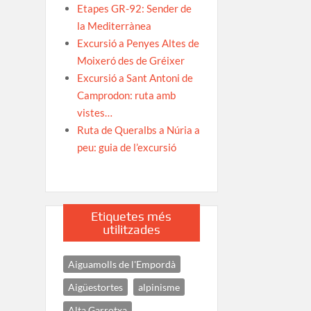
Etapes GR-92: Sender de
la Mediterrànea
Excursió a Penyes Altes de
Moixeró des de Gréixer
Excursió a Sant Antoni de
Camprodon: ruta amb
vistes…
Ruta de Queralbs a Núria a
peu: guia de l’excursió
Etiquetes més
utilitzades
Aiguamolls de l'Empordà
Aigüestortes
alpinisme
Alta Garrotxa