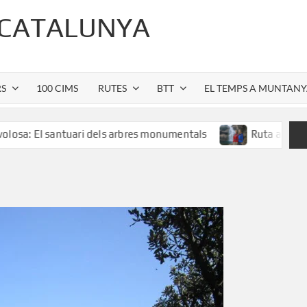
 CATALUNYA
RS
100 CIMS
RUTES
BTT
EL TEMPS A MUNTAN
santuari dels arbres monumentals
Ruta al Salt de Sallent