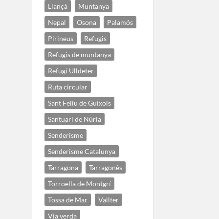
Llançà
Muntanya
Nepal
Osona
Palamós
Pirineus
Refugis
Refugis de muntanya
Refugi Ulldeter
Ruta circular
Sant Feliu de Guíxols
Santuari de Núria
Senderisme
Senderisme Catalunya
Tarragona
Tarragonès
Torroella de Montgrí
Tossa de Mar
Vallter
Via verda