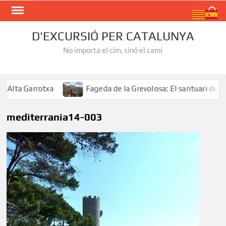
Skip
Search
to
content
D'EXCURSIÓ PER CATALUNYA
No importa el cim, sinó el camí
Alta Garrotxa
Fageda de la Grevolosa: El santuari dels a
mediterrania14-003