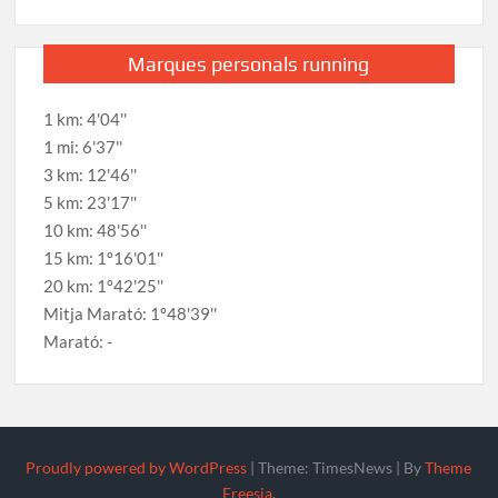
Marques personals running
1 km: 4'04''
1 mi: 6'37''
3 km: 12'46''
5 km: 23'17''
10 km: 48'56''
15 km: 1º16'01''
20 km: 1º42'25''
Mitja Marató: 1º48'39''
Marató: -
Proudly powered by WordPress
|
Theme: TimesNews
|
By
Theme
Freesia
.