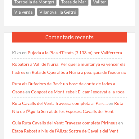
Torroella de Montgrí
Tossa de Mar
Vallter
Via verda
Vilanova i la Geltrú
Comentaris recents
Kiko
en
Pujada a la Pica d’Estats (3.133 m) per Vallferrera
Robatori a Vall de Núria: Per què la muntanya va vèncer els
lladres
en
Ruta de Queralbs a Núria a peu: guia de l’excursió
Ruta als Bufadors de Beví: un bosc de conte de fades a
Osona
en
Congost de Mont-rebei: El camí excavat a la roca
Ruta Cavalls del Vent: Travessa completa al Parc…
en
Ruta
Niu de l’Àguila Serrat de les Esposes: Cavalls del Vent
Guia Ruta Cavalls del Vent: Travessa completa Pirineus
en
Etapa Rebost a Niu de l’Àliga: Sostre de Cavalls del Vent