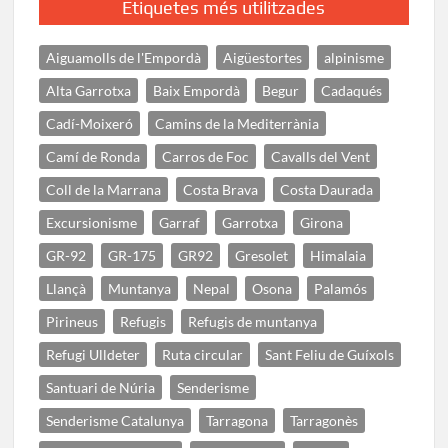
Etiquetes més utilitzades
Aiguamolls de l'Empordà
Aigüestortes
alpinisme
Alta Garrotxa
Baix Empordà
Begur
Cadaqués
Cadí-Moixeró
Camins de la Mediterrània
Camí de Ronda
Carros de Foc
Cavalls del Vent
Coll de la Marrana
Costa Brava
Costa Daurada
Excursionisme
Garraf
Garrotxa
Girona
GR-92
GR-175
GR92
Gresolet
Himalaia
Llançà
Muntanya
Nepal
Osona
Palamós
Pirineus
Refugis
Refugis de muntanya
Refugi Ulldeter
Ruta circular
Sant Feliu de Guíxols
Santuari de Núria
Senderisme
Senderisme Catalunya
Tarragona
Tarragonès