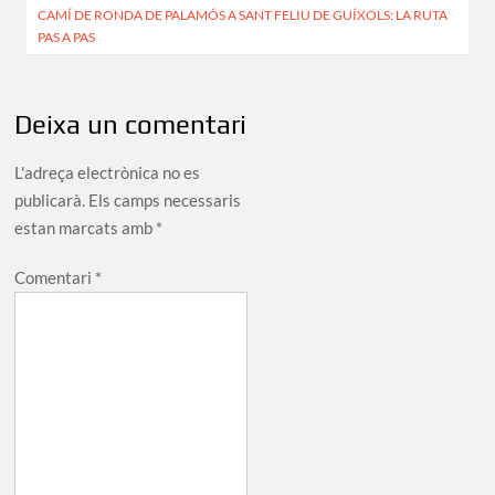
CAMÍ DE RONDA DE PALAMÓS A SANT FELIU DE GUÍXOLS: LA RUTA
d'entrades
PAS A PAS
Deixa un comentari
L'adreça electrònica no es
publicarà.
Els camps necessaris
estan marcats amb
*
Comentari
*