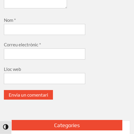
Nom
*
Correu electrònic
*
Lloc web
Categories
Toggle High Contrast