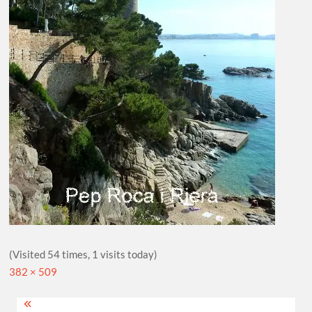
(Visited 54 times, 1 visits today)
Full
382 × 509
size
Navegació