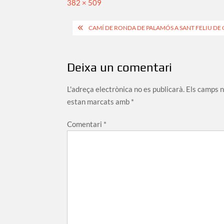
Full
382 × 509
size
Navegació
CAMÍ DE RONDA DE PALAMÓS A SANT FELIU DE G
d'entrades
Deixa un comentari
L'adreça electrònica no es publicarà.
Els camps 
estan marcats amb
*
Comentari
*