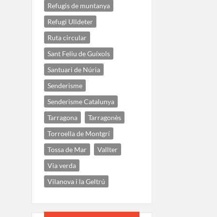
Refugis de muntanya
Refugi Ulldeter
Ruta circular
Sant Feliu de Guíxols
Santuari de Núria
Senderisme
Senderisme Catalunya
Tarragona
Tarragonès
Torroella de Montgrí
Tossa de Mar
Vallter
Via verda
Vilanova i la Geltrú