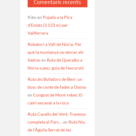
Comentaris recents
Kiko
en
Pujada a la Pica
d’Estats (3.133 m) per
Vallferrera
Robatori a Vall de Núria: Per
què la muntanya va vèncer els
lladres
en
Ruta de Queralbs a
Núria a peu: guia de l’excursió
Ruta als Bufadors de Beví: un
bosc de conte de fades a Osona
en
Congost de Mont-rebei: El
camí excavat a la roca
Ruta Cavalls del Vent: Travessa
completa al Parc…
en
Ruta Niu
de l’Àguila Serrat de les