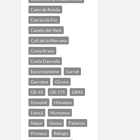
Camí de Ronda
Carros de Foc
Cavalls del Vent
Coll de la Marrana
Costa Brava
Costa Daurada
Excursionisme
Garraf
Garrotxa
Girona
GR-92
GR-175
GR92
Gresolet
Himalaia
Llançà
Muntanya
Nepal
Osona
Palamós
Pirineus
Refugis