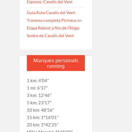
Esposes: Cavalls del Vent
Guia Ruta Cavalls del Vent:
Travessa completa Pirineus
en
Etapa Rebost a Niu de l’Àliga:
Sostre de Cavalls del Vent
Marques personals
running
1 km: 4'04''
1 mi: 6'37''
3 km: 12'46''
5 km: 23'17''
10 km: 48'56''
15 km: 1º16'01''
20 km: 1º42'25''