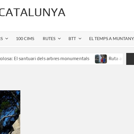
 CATALUNYA
RS
100 CIMS
RUTES
BTT
EL TEMPS A MUNTAN
 santuari dels arbres monumentals
Ruta al Salt de Sallent