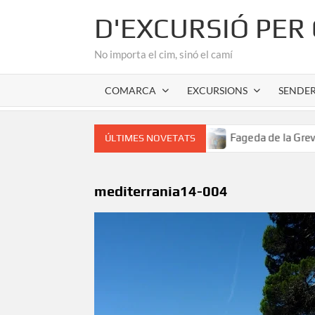
Skip
D'EXCURSIÓ PER
to
content
No importa el cim, sinó el camí
COMARCA
EXCURSIONS
SENDE
or romànic de l’Alta Garrotxa
Fageda de la Grevolosa: El
ÚLTIMES NOVETATS
mediterrania14-004