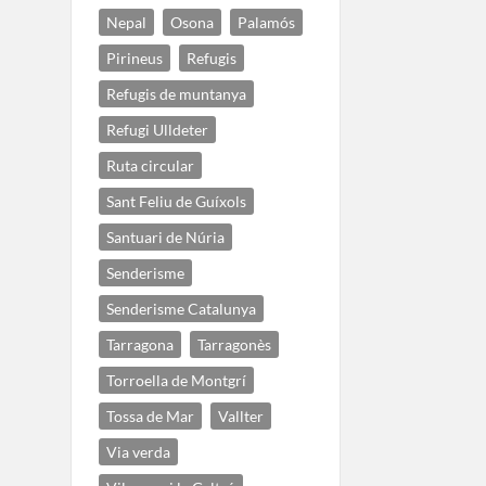
Nepal
Osona
Palamós
Pirineus
Refugis
Refugis de muntanya
Refugi Ulldeter
Ruta circular
Sant Feliu de Guíxols
Santuari de Núria
Senderisme
Senderisme Catalunya
Tarragona
Tarragonès
Torroella de Montgrí
Tossa de Mar
Vallter
Via verda