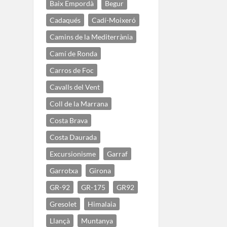
Baix Empordà
Begur
Cadaqués
Cadí-Moixeró
Camins de la Mediterrània
Camí de Ronda
Carros de Foc
Cavalls del Vent
Coll de la Marrana
Costa Brava
Costa Daurada
Excursionisme
Garraf
Garrotxa
Girona
GR-92
GR-175
GR92
Gresolet
Himalaia
Llançà
Muntanya