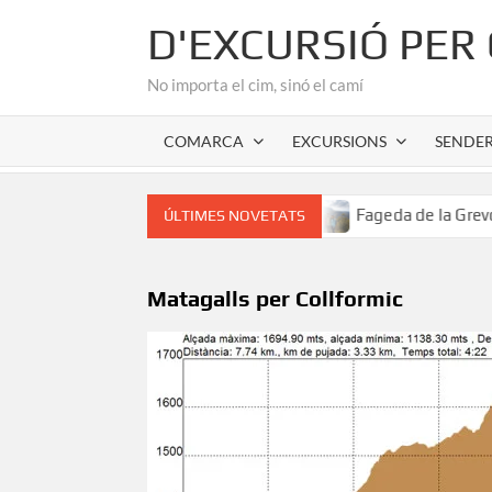
Skip
D'EXCURSIÓ PER
to
content
No importa el cim, sinó el camí
COMARCA
EXCURSIONS
SENDE
r romànic de l’Alta Garrotxa
Fageda de la Grevolosa: El 
ÚLTIMES NOVETATS
Matagalls per Collformic