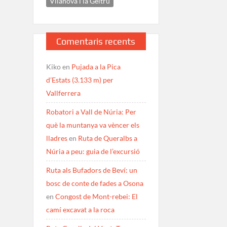
Vilanova i la Geltrú
Comentaris recents
Kiko
en
Pujada a la Pica
d’Estats (3.133 m) per
Vallferrera
Robatori a Vall de Núria: Per
què la muntanya va vèncer els
lladres
en
Ruta de Queralbs a
Núria a peu: guia de l’excursió
Ruta als Bufadors de Beví: un
bosc de conte de fades a Osona
en
Congost de Mont-rebei: El
camí excavat a la roca