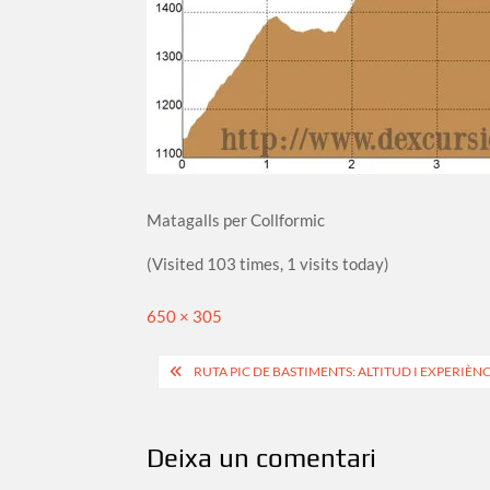
Matagalls per Collformic
(Visited 103 times, 1 visits today)
Full
650 × 305
size
Navegació
RUTA PIC DE BASTIMENTS: ALTITUD I EXPERIÈNC
d'entrades
Deixa un comentari