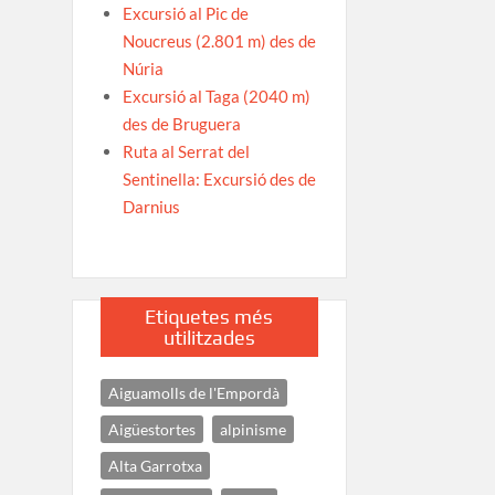
Excursió al Pic de
Noucreus (2.801 m) des de
Núria
Excursió al Taga (2040 m)
des de Bruguera
Ruta al Serrat del
Sentinella: Excursió des de
Darnius
Etiquetes més
utilitzades
Aiguamolls de l'Empordà
Aigüestortes
alpinisme
Alta Garrotxa