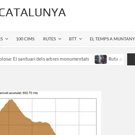
 CATALUNYA
RS
100 CIMS
RUTES
BTT
EL TEMPS A MUNTAN
santuari dels arbres monumentals
Ruta al Salt de Sallent