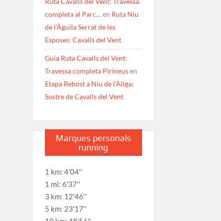
Ruta Cavalls del Vent: Travessa
completa al Parc…
en
Ruta Niu
de l’Àguila Serrat de les
Esposes: Cavalls del Vent
Guia Ruta Cavalls del Vent:
Travessa completa Pirineus
en
Etapa Rebost a Niu de l’Àliga:
Sostre de Cavalls del Vent
Marques personals
running
1 km: 4'04''
1 mi: 6'37''
3 km: 12'46''
5 km: 23'17''