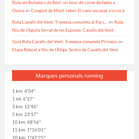
Ruta als Bufadors de Beví: un bosc de conte de fades a
Osona
en
Congost de Mont-rebei: El camí excavat a la roca
Ruta Cavalls del Vent: Travessa completa al Parc…
en
Ruta
Niu de l’Àguila Serrat de les Esposes: Cavalls del Vent
Guia Ruta Cavalls del Vent: Travessa completa Pirineus
en
Etapa Rebost a Niu de l’Àliga: Sostre de Cavalls del Vent
Marques personals running
1 km: 4'04''
1 mi: 6'37''
3 km: 12'46''
5 km: 23'17''
10 km: 48'56''
15 km: 1º16'01''
20 km: 1º42'25''