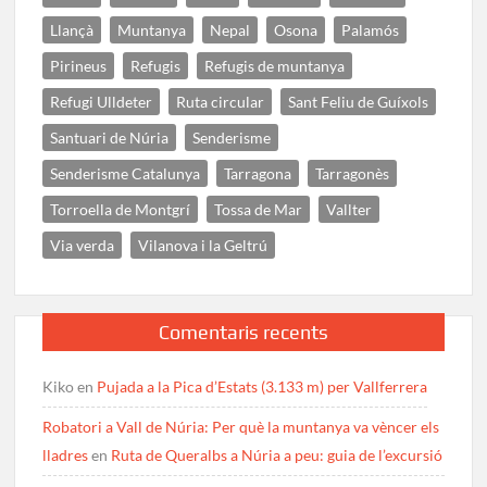
Llançà
Muntanya
Nepal
Osona
Palamós
Pirineus
Refugis
Refugis de muntanya
Refugi Ulldeter
Ruta circular
Sant Feliu de Guíxols
Santuari de Núria
Senderisme
Senderisme Catalunya
Tarragona
Tarragonès
Torroella de Montgrí
Tossa de Mar
Vallter
Via verda
Vilanova i la Geltrú
Comentaris recents
Kiko
en
Pujada a la Pica d’Estats (3.133 m) per Vallferrera
Robatori a Vall de Núria: Per què la muntanya va vèncer els
lladres
en
Ruta de Queralbs a Núria a peu: guia de l’excursió