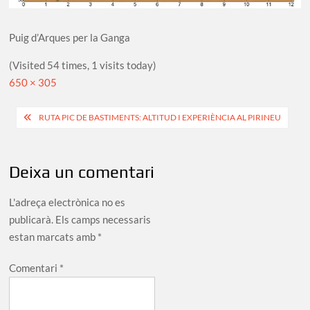
Puig d’Arques per la Ganga
(Visited 54 times, 1 visits today)
Full
650 × 305
size
Navegació
RUTA PIC DE BASTIMENTS: ALTITUD I EXPERIÈNCIA AL PIRINEU
d'entrades
Deixa un comentari
L'adreça electrònica no es
publicarà.
Els camps necessaris
estan marcats amb
*
Comentari
*