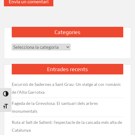
Categories
Categories
Entrades recents
Excursió de Sadernes a Sant Grau: Un viatge al cor romànic
de l’Alta Garrotxa
Toggle High Contrast
Fageda de la Grevolosa: El santuari dels arbres
Toggle Font size
monumentals
Ruta al Salt de Sallent: l’espectacle de la cascada més alta de
Catalunya