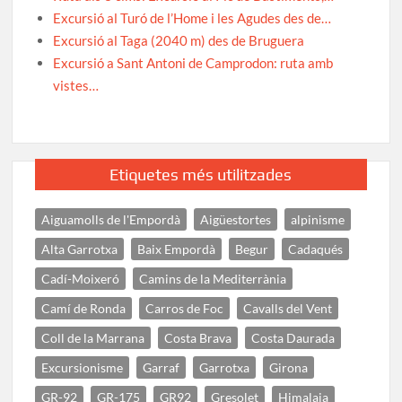
Excursió al Turó de l’Home i les Agudes des de…
Excursió al Taga (2040 m) des de Bruguera
Excursió a Sant Antoni de Camprodon: ruta amb
vistes…
Etiquetes més utilitzades
Aiguamolls de l'Empordà
Aigüestortes
alpinisme
Alta Garrotxa
Baix Empordà
Begur
Cadaqués
Cadí-Moixeró
Camins de la Mediterrània
Camí de Ronda
Carros de Foc
Cavalls del Vent
Coll de la Marrana
Costa Brava
Costa Daurada
Excursionisme
Garraf
Garrotxa
Girona
GR-92
GR-175
GR92
Gresolet
Himalaia