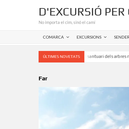
Skip
D'EXCURSIÓ PER
to
content
No importa el cim, sinó el camí
COMARCA
EXCURSIONS
SENDE
Fageda de la Grevolosa: El santuari dels arbres monumental
ÚLTIMES NOVETATS
Far