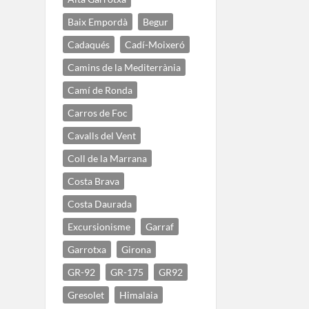
Baix Empordà
Begur
Cadaqués
Cadí-Moixeró
Camins de la Mediterrània
Camí de Ronda
Carros de Foc
Cavalls del Vent
Coll de la Marrana
Costa Brava
Costa Daurada
Excursionisme
Garraf
Garrotxa
Girona
GR-92
GR-175
GR92
Gresolet
Himalaia