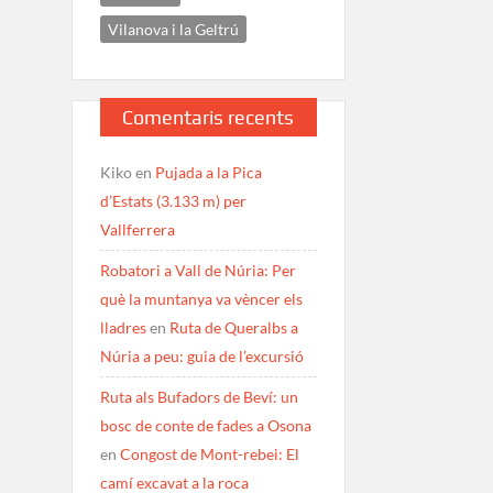
Vilanova i la Geltrú
Comentaris recents
Kiko
en
Pujada a la Pica
d’Estats (3.133 m) per
Vallferrera
Robatori a Vall de Núria: Per
què la muntanya va vèncer els
lladres
en
Ruta de Queralbs a
Núria a peu: guia de l’excursió
Ruta als Bufadors de Beví: un
bosc de conte de fades a Osona
en
Congost de Mont-rebei: El
camí excavat a la roca