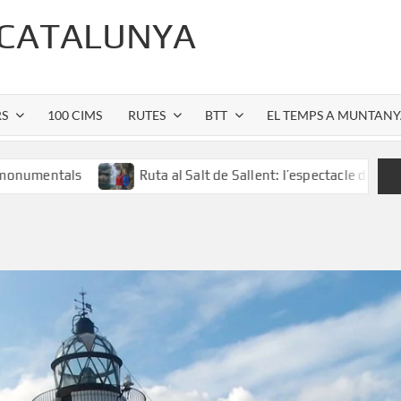
 CATALUNYA
RS
100 CIMS
RUTES
BTT
EL TEMPS A MUNTAN
s
Ruta al Salt de Sallent: l’espectacle de la cascada més 