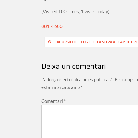
(Visited 100 times, 1 visits today)
Full
881 × 600
size
Navegació
EXCURSIÓ DEL PORT DE LA SELVA AL CAP DE CR
d'entrades
Deixa un comentari
L'adreça electrònica no es publicarà.
Els camps 
estan marcats amb
*
Comentari
*