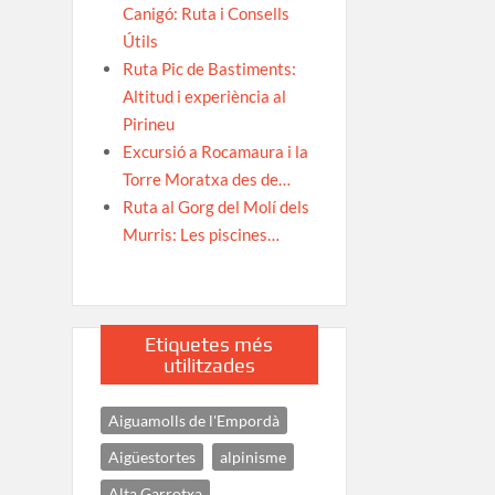
Canigó: Ruta i Consells
Útils
Ruta Pic de Bastiments:
Altitud i experiència al
Pirineu
Excursió a Rocamaura i la
Torre Moratxa des de…
Ruta al Gorg del Molí dels
Murris: Les piscines…
Etiquetes més
utilitzades
Aiguamolls de l'Empordà
Aigüestortes
alpinisme
Alta Garrotxa