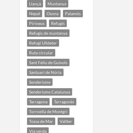
Llançà
Muntanya
Nepal
Osona
Palamós
Pirineus
Refugis
Refugis de muntanya
Refugi Ulldeter
Ruta circular
Sant Feliu de Guíxols
Santuari de Núria
Senderisme
Senderisme Catalunya
Tarragona
Tarragonès
Torroella de Montgrí
Tossa de Mar
Vallter
Via verda