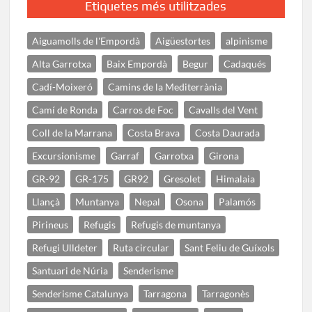
Etiquetes més utilitzades
Aiguamolls de l'Empordà
Aigüestortes
alpinisme
Alta Garrotxa
Baix Empordà
Begur
Cadaqués
Cadí-Moixeró
Camins de la Mediterrània
Camí de Ronda
Carros de Foc
Cavalls del Vent
Coll de la Marrana
Costa Brava
Costa Daurada
Excursionisme
Garraf
Garrotxa
Girona
GR-92
GR-175
GR92
Gresolet
Himalaia
Llançà
Muntanya
Nepal
Osona
Palamós
Pirineus
Refugis
Refugis de muntanya
Refugi Ulldeter
Ruta circular
Sant Feliu de Guíxols
Santuari de Núria
Senderisme
Senderisme Catalunya
Tarragona
Tarragonès