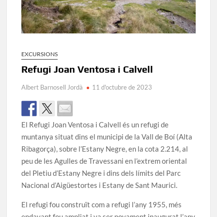
EXCURSIONS
Refugi Joan Ventosa i Calvell
Albert Barnosell Jordà
11 d'octubre de 2023
El Refugi Joan Ventosa i Calvell és un refugi de
muntanya situat dins el municipi de la Vall de Boí (Alta
Ribagorça), sobre l’Estany Negre, en la cota 2.214, al
peu de les Agulles de Travessani en l’extrem oriental
del Pletiu d’Estany Negre i dins dels límits del Parc
Nacional d’Aigüestortes i Estany de Sant Maurici.
El refugi fou construït com a refugi l’any 1955, més
endavant fou ampliat i va ser novament inaugurat l’any