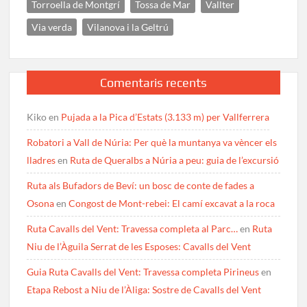
Torroella de Montgrí
Tossa de Mar
Vallter
Via verda
Vilanova i la Geltrú
Comentaris recents
Kiko
en
Pujada a la Pica d’Estats (3.133 m) per Vallferrera
Robatori a Vall de Núria: Per què la muntanya va vèncer els
lladres
en
Ruta de Queralbs a Núria a peu: guia de l’excursió
Ruta als Bufadors de Beví: un bosc de conte de fades a
Osona
en
Congost de Mont-rebei: El camí excavat a la roca
Ruta Cavalls del Vent: Travessa completa al Parc…
en
Ruta
Niu de l’Àguila Serrat de les Esposes: Cavalls del Vent
Guia Ruta Cavalls del Vent: Travessa completa Pirineus
en
Etapa Rebost a Niu de l’Àliga: Sostre de Cavalls del Vent