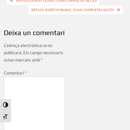
Navegació
REFUGI ESTANY LLONG: GUIA COMPLETA I ACCÉS
d'entrades
REFUGI JOSEP Mª BLANC: GUIA COMPLETA I ACCÉS
Deixa un comentari
L'adreça electrònica no es
publicarà.
Els camps necessaris
estan marcats amb
*
Comentari
*
Toggle High Contrast
Toggle Font size