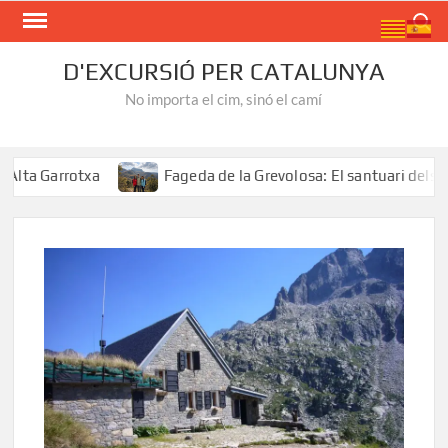
Skip
Search
to
content
D'EXCURSIÓ PER CATALUNYA
No importa el cim, sinó el camí
ta Garrotxa
Fageda de la Grevolosa: El santuari dels arb