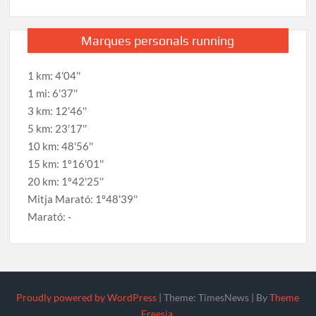
Marques personals running
1 km: 4'04''
1 mi: 6'37''
3 km: 12'46''
5 km: 23'17''
10 km: 48'56''
15 km: 1º16'01''
20 km: 1º42'25''
Mitja Marató: 1º48'39''
Marató: -
Proudly powered by WordPress
|
Theme: TimesNews
|
By
Theme
Freesia
.