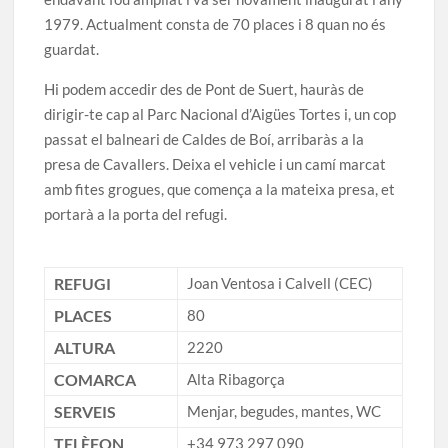
1979. Actualment consta de 70 places i 8 quan no és
guardat.
Hi podem accedir des de Pont de Suert, hauràs de
dirigir-te cap al Parc Nacional d’Aigües Tortes i, un cop
passat el balneari de Caldes de Boí, arribaràs a la
presa de Cavallers. Deixa el vehicle i un camí marcat
amb fites grogues, que comença a la mateixa presa, et
portarà a la porta del refugi.
REFUGI
Joan Ventosa i Calvell (CEC)
PLACES
80
ALTURA
2220
COMARCA
Alta Ribagorça
SERVEIS
Menjar, begudes, mantes, WC
TELÈFON
+34 973 297 090