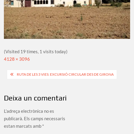
(Visited 19 times, 1 visits today)
Full
4128 × 3096
size
Navegació
RUTA DE LES 3 VIES: EXCURSIÓ CIRCULAR DES DE GIRONA
d'entrades
Deixa un comentari
L'adreça electrònica no es
publicarà.
Els camps necessaris
estan marcats amb
*