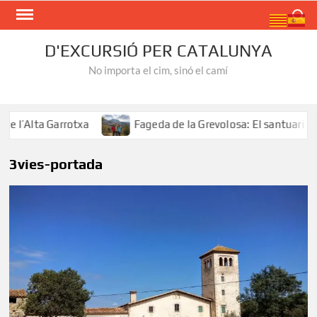
Skip
Search
to
content
D'EXCURSIÓ PER CATALUNYA
No importa el cim, sinó el camí
l’Alta Garrotxa
Fageda de la Grevolosa: El santuari dels
3vies-portada