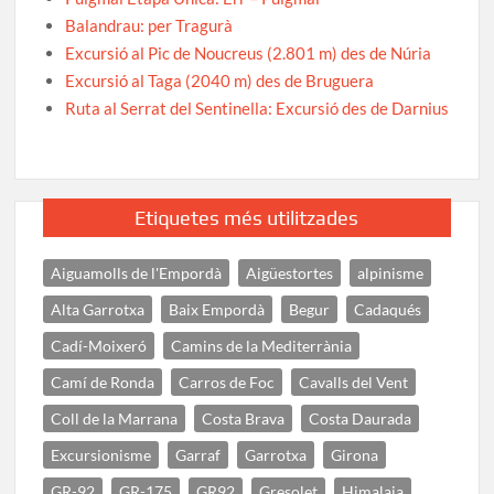
Balandrau: per Tragurà
Excursió al Pic de Noucreus (2.801 m) des de Núria
Excursió al Taga (2040 m) des de Bruguera
Ruta al Serrat del Sentinella: Excursió des de Darnius
Etiquetes més utilitzades
Aiguamolls de l'Empordà
Aigüestortes
alpinisme
Alta Garrotxa
Baix Empordà
Begur
Cadaqués
Cadí-Moixeró
Camins de la Mediterrània
Camí de Ronda
Carros de Foc
Cavalls del Vent
Coll de la Marrana
Costa Brava
Costa Daurada
Excursionisme
Garraf
Garrotxa
Girona
GR-92
GR-175
GR92
Gresolet
Himalaia