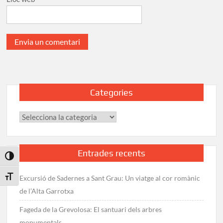
Categories
Categories
Entrades recents
Toggle High Contrast
Toggle Font size
Excursió de Sadernes a Sant Grau: Un viatge al cor romànic
de l’Alta Garrotxa
Fageda de la Grevolosa: El santuari dels arbres
monumentals