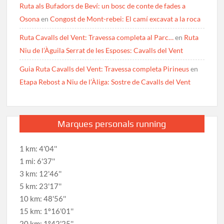
Ruta als Bufadors de Beví: un bosc de conte de fades a
Osona
en
Congost de Mont-rebei: El camí excavat a la roca
Ruta Cavalls del Vent: Travessa completa al Parc…
en
Ruta
Niu de l’Àguila Serrat de les Esposes: Cavalls del Vent
Guia Ruta Cavalls del Vent: Travessa completa Pirineus
en
Etapa Rebost a Niu de l’Àliga: Sostre de Cavalls del Vent
Marques personals running
1 km: 4'04''
1 mi: 6'37''
3 km: 12'46''
5 km: 23'17''
10 km: 48'56''
15 km: 1º16'01''
20 km: 1º42'25''