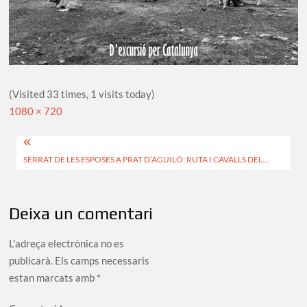
(Visited 33 times, 1 visits today)
Full
1080 × 720
size
Navegació
SERRAT DE LES ESPOSES A PRAT D’AGUILÓ: RUTA I CAVALLS DEL…
d'entrades
Deixa un comentari
L'adreça electrònica no es
publicarà.
Els camps necessaris
estan marcats amb
*