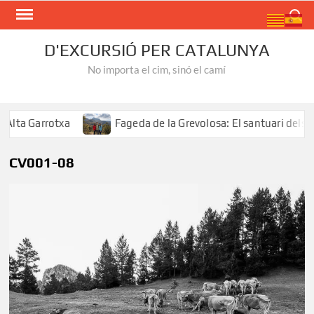
Skip
Search
to
content
D'EXCURSIÓ PER CATALUNYA
No importa el cim, sinó el camí
ta Garrotxa
Fageda de la Grevolosa: El santuari dels ar
CV001-08