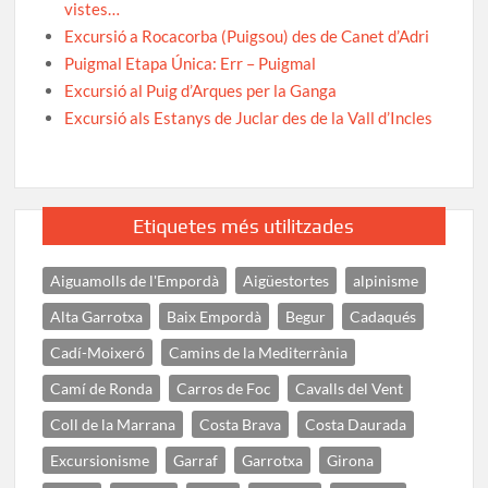
vistes…
Excursió a Rocacorba (Puigsou) des de Canet d’Adri
Puigmal Etapa Única: Err – Puigmal
Excursió al Puig d’Arques per la Ganga
Excursió als Estanys de Juclar des de la Vall d’Incles
Etiquetes més utilitzades
Aiguamolls de l'Empordà
Aigüestortes
alpinisme
Alta Garrotxa
Baix Empordà
Begur
Cadaqués
Cadí-Moixeró
Camins de la Mediterrània
Camí de Ronda
Carros de Foc
Cavalls del Vent
Coll de la Marrana
Costa Brava
Costa Daurada
Excursionisme
Garraf
Garrotxa
Girona