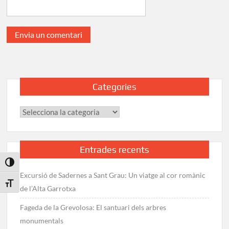
Categories
Categories
Entrades recents
Toggle High Contrast
Excursió de Sadernes a Sant Grau: Un viatge al cor romànic
Toggle Font size
de l’Alta Garrotxa
Fageda de la Grevolosa: El santuari dels arbres
monumentals