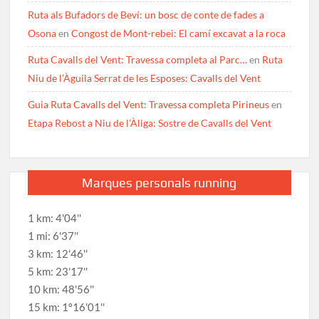
Ruta als Bufadors de Beví: un bosc de conte de fades a
Osona
en
Congost de Mont-rebei: El camí excavat a la roca
Ruta Cavalls del Vent: Travessa completa al Parc…
en
Ruta
Niu de l’Àguila Serrat de les Esposes: Cavalls del Vent
Guia Ruta Cavalls del Vent: Travessa completa Pirineus
en
Etapa Rebost a Niu de l’Àliga: Sostre de Cavalls del Vent
Marques personals running
1 km: 4'04''
1 mi: 6'37''
3 km: 12'46''
5 km: 23'17''
10 km: 48'56''
15 km: 1º16'01''