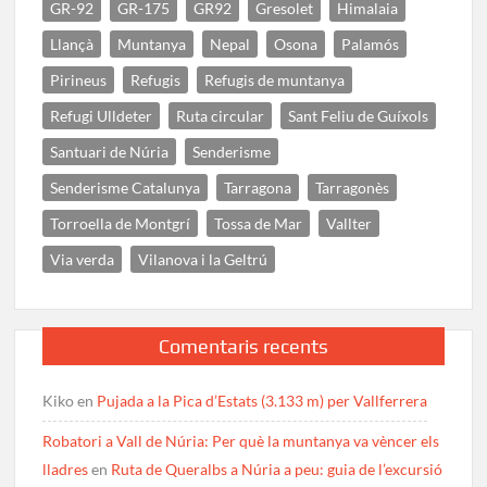
GR-92
GR-175
GR92
Gresolet
Himalaia
Llançà
Muntanya
Nepal
Osona
Palamós
Pirineus
Refugis
Refugis de muntanya
Refugi Ulldeter
Ruta circular
Sant Feliu de Guíxols
Santuari de Núria
Senderisme
Senderisme Catalunya
Tarragona
Tarragonès
Torroella de Montgrí
Tossa de Mar
Vallter
Via verda
Vilanova i la Geltrú
Comentaris recents
Kiko
en
Pujada a la Pica d’Estats (3.133 m) per Vallferrera
Robatori a Vall de Núria: Per què la muntanya va vèncer els
lladres
en
Ruta de Queralbs a Núria a peu: guia de l’excursió