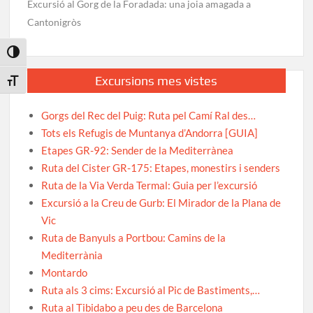
Excursió al Gorg de la Foradada: una joia amagada a
Cantonigròs
Toggle High Contrast
Excursions mes vistes
Toggle Font size
Gorgs del Rec del Puig: Ruta pel Camí Ral des…
Tots els Refugis de Muntanya d’Andorra [GUIA]
Etapes GR-92: Sender de la Mediterrànea
Ruta del Cister GR-175: Etapes, monestirs i senders
Ruta de la Via Verda Termal: Guia per l’excursió
Excursió a la Creu de Gurb: El Mirador de la Plana de
Vic
Ruta de Banyuls a Portbou: Camins de la
Mediterrània
Montardo
Ruta als 3 cims: Excursió al Pic de Bastiments,…
Ruta al Tibidabo a peu des de Barcelona