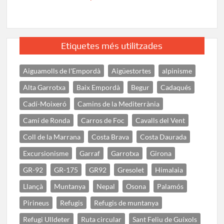
Etiquetes més utilitzades
Aiguamolls de l'Empordà
Aigüestortes
alpinisme
Alta Garrotxa
Baix Empordà
Begur
Cadaqués
Cadí-Moixeró
Camins de la Mediterrània
Camí de Ronda
Carros de Foc
Cavalls del Vent
Coll de la Marrana
Costa Brava
Costa Daurada
Excursionisme
Garraf
Garrotxa
Girona
GR-92
GR-175
GR92
Gresolet
Himalaia
Llançà
Muntanya
Nepal
Osona
Palamós
Pirineus
Refugis
Refugis de muntanya
Refugi Ulldeter
Ruta circular
Sant Feliu de Guíxols