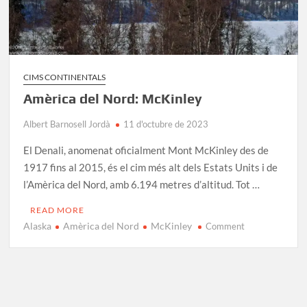
CIMS CONTINENTALS
Amèrica del Nord: McKinley
Albert Barnosell Jordà
11 d'octubre de 2023
El Denali, anomenat oficialment Mont McKinley des de
1917 fins al 2015, és el cim més alt dels Estats Units i de
l’Amèrica del Nord, amb 6.194 metres d’altitud. Tot …
READ MORE
Alaska
Amèrica del Nord
McKinley
on
Comment
Amèrica
del
Nord:
McKinley