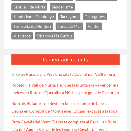
Santuari de Núria
Senderisme
Senderisme Catalunya
Tarragona
Tarragonès
Torroella de Montgrí
Tossa de Mar
Vallter
Via verda
Vilanova i la Geltrú
Comentaris recents
Kiko
en
Pujada a la Pica d’Estats (3.133 m) per Vallferrera
Robatori a Vall de Núria: Per què la muntanya va vèncer els
lladres
en
Ruta de Queralbs a Núria a peu: guia de l’excursió
Ruta als Bufadors de Beví: un bosc de conte de fades a
Osona
en
Congost de Mont-rebei: El camí excavat a la roca
Ruta Cavalls del Vent: Travessa completa al Parc…
en
Ruta
Niu de l’Àguila Serrat de les Esposes: Cavalls del Vent