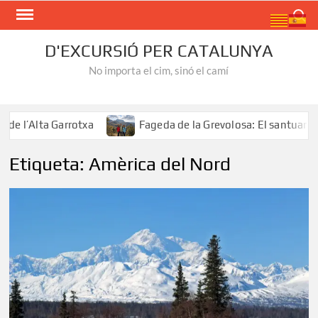
Skip
Search
to
content
D'EXCURSIÓ PER CATALUNYA
No importa el cim, sinó el camí
 l’Alta Garrotxa
Fageda de la Grevolosa: El santuari del
Etiqueta:
Amèrica del Nord