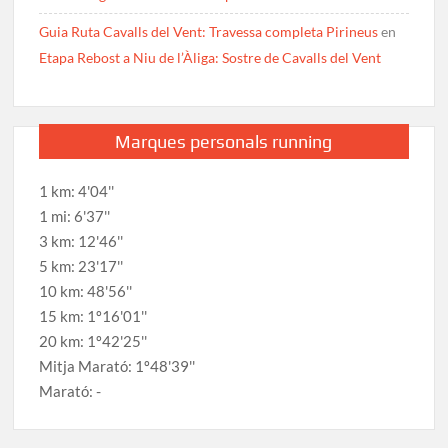
Guia Ruta Cavalls del Vent: Travessa completa Pirineus
en
Etapa Rebost a Niu de l’Àliga: Sostre de Cavalls del Vent
Marques personals running
1 km: 4'04''
1 mi: 6'37''
3 km: 12'46''
5 km: 23'17''
10 km: 48'56''
15 km: 1º16'01''
20 km: 1º42'25''
Mitja Marató: 1º48'39''
Marató: -