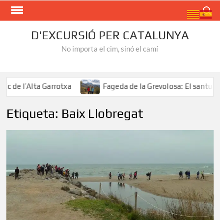
Skip
Search
to
content
D'EXCURSIÓ PER CATALUNYA
No importa el cim, sinó el camí
de l’Alta Garrotxa
Fageda de la Grevolosa: El santuari d
Etiqueta:
Baix Llobregat