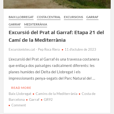
BAIX LLOBREGAT
COSTA CENTRAL
EXCURSIONS
GARRAF
GARRAF
MEDITERRÀNIA
Excursió del Prat al Garraf: Etapa 21 del
Camí de la Mediterrània
Excursionistes.cat - Pep Roca Riera
11 d'octubre de 2023
L’excursió del Prat al Garraf és una travessa costanera
que enllaça dos paisatges radicalment diferents: les
planes humides del Delta del Llobregat i els
impressionants penya-segats del Parc Natural del …
READ MORE
Baix Llobregat
Camins de la Mediterrània
Costa de
Barcelona
Garraf
GR92
on
Comment
Excursió