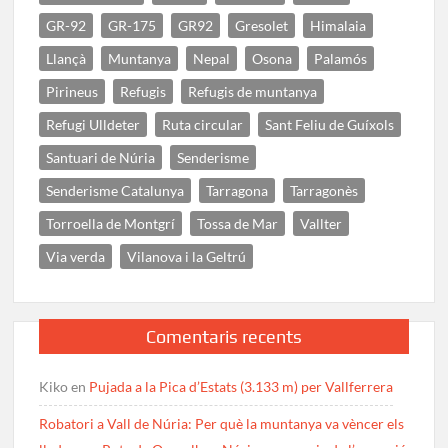
GR-92
GR-175
GR92
Gresolet
Himalaia
Llançà
Muntanya
Nepal
Osona
Palamós
Pirineus
Refugis
Refugis de muntanya
Refugi Ulldeter
Ruta circular
Sant Feliu de Guíxols
Santuari de Núria
Senderisme
Senderisme Catalunya
Tarragona
Tarragonès
Torroella de Montgrí
Tossa de Mar
Vallter
Via verda
Vilanova i la Geltrú
Comentaris recents
Kiko
en
Pujada a la Pica d’Estats (3.133 m) per Vallferrera
Robatori a Vall de Núria: Per què la muntanya va vèncer els