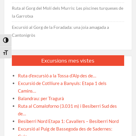
Ruta al Gorg del Molí dels Murris: Les piscines turqueses de
la Garrotxa
Excursió al Gorg de la Foradada: una joia amagada a
Cantonigròs
Toggle High Contrast
Toggle Font size
Excursions mes vistes
Ruta d’excursió a la Tossa d’Alp des de…
Excursió de Cotlliure a Banyuls: Etapa 1 dels
Camins…
Balandrau: per Tragurà
Ruta al Comaloforno (3.031 m) i Besiberri Sud des
de…
Besiberri Nord Etapa 1: Cavallers – Besiberri Nord
Excursió al Puig de Bassegoda des de Sadernes: