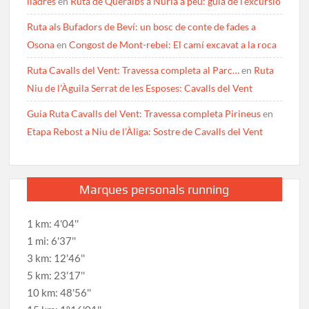
lladres
en
Ruta de Queralbs a Núria a peu: guia de l’excursió
Ruta als Bufadors de Beví: un bosc de conte de fades a
Osona
en
Congost de Mont-rebei: El camí excavat a la roca
Ruta Cavalls del Vent: Travessa completa al Parc…
en
Ruta
Niu de l’Àguila Serrat de les Esposes: Cavalls del Vent
Guia Ruta Cavalls del Vent: Travessa completa Pirineus
en
Etapa Rebost a Niu de l’Àliga: Sostre de Cavalls del Vent
Marques personals running
1 km: 4'04''
1 mi: 6'37''
3 km: 12'46''
5 km: 23'17''
10 km: 48'56''