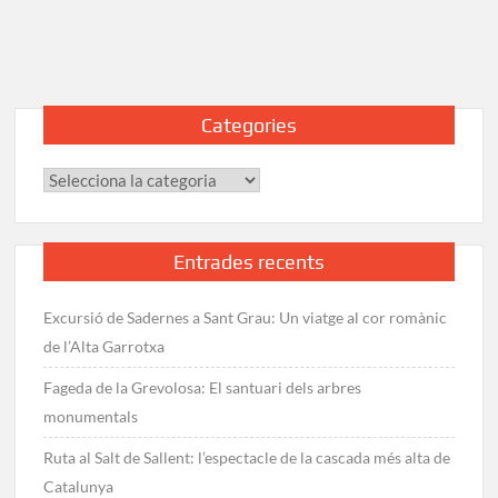
del
Prat
al
Garraf:
Etapa
Categories
21
del
Categories
Camí
de
la
Mediterrània
Entrades recents
Excursió de Sadernes a Sant Grau: Un viatge al cor romànic
de l’Alta Garrotxa
Fageda de la Grevolosa: El santuari dels arbres
monumentals
Ruta al Salt de Sallent: l’espectacle de la cascada més alta de
Catalunya