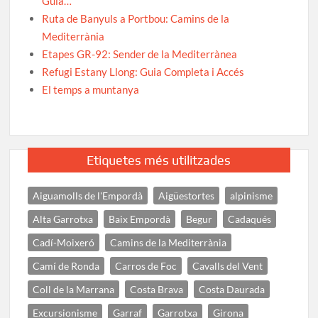
Guia…
Ruta de Banyuls a Portbou: Camins de la
Mediterrània
Etapes GR-92: Sender de la Mediterrànea
Refugi Estany Llong: Guia Completa i Accés
El temps a muntanya
Etiquetes més utilitzades
Aiguamolls de l'Empordà
Aigüestortes
alpinisme
Alta Garrotxa
Baix Empordà
Begur
Cadaqués
Cadí-Moixeró
Camins de la Mediterrània
Camí de Ronda
Carros de Foc
Cavalls del Vent
Coll de la Marrana
Costa Brava
Costa Daurada
Excursionisme
Garraf
Garrotxa
Girona