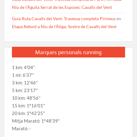
Niu de l’Àguila Serrat de les Esposes: Cavalls del Vent
Guia Ruta Cavalls del Vent: Travessa completa Pirineus
en
Etapa Rebost a Niu de l’Àliga: Sostre de Cavalls del Vent
Marques personals running
1 km: 4'04''
1 mi: 6'37''
3 km: 12'46''
5 km: 23'17''
10 km: 48'56''
15 km: 1º16'01''
20 km: 1º42'25''
Mitja Marató: 1º48'39''
Marató: -