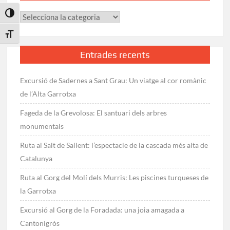
Vicenç
Toggle High Contrast
Categories
dels
Horts
Toggle Font size
Entrades recents
Excursió de Sadernes a Sant Grau: Un viatge al cor romànic
de l’Alta Garrotxa
Fageda de la Grevolosa: El santuari dels arbres
monumentals
Ruta al Salt de Sallent: l’espectacle de la cascada més alta de
Catalunya
Ruta al Gorg del Molí dels Murris: Les piscines turqueses de
la Garrotxa
Excursió al Gorg de la Foradada: una joia amagada a
Cantonigròs