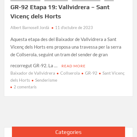
GR-92 Etapa 19: Vallvidrera – Sant
Vicenç dels Horts
Albert Barnosell Jordà
11 d'octubre de 2023
Aquesta etapa des del Baixador de Vallvidrera a Sant
Vicenç dels Horts ens proposa una travessa per la serra
de Collserola, seguint un tram del sender de gran
recorregut GR-92. La …
READ MORE
Baixador de Vallvidrera
Collserola
GR-92
Sant Vicenç
dels Horts
Senderisme
a
2 comentaris
GR-
92
Etapa
19:
Vallvidrera
–
Categories
Sant