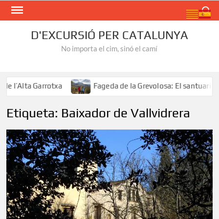
Skip
Search
to
content
D'EXCURSIÓ PER CATALUNYA
No importa el cim, sinó el camí
Alta Garrotxa
Fageda de la Grevolosa: El santuari dels 
Etiqueta:
Baixador de Vallvidrera