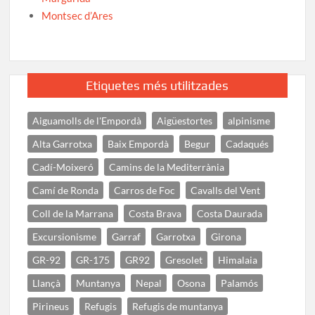
Montsec d’Ares
Etiquetes més utilitzades
Aiguamolls de l'Empordà
Aigüestortes
alpinisme
Alta Garrotxa
Baix Empordà
Begur
Cadaqués
Cadí-Moixeró
Camins de la Mediterrània
Camí de Ronda
Carros de Foc
Cavalls del Vent
Coll de la Marrana
Costa Brava
Costa Daurada
Excursionisme
Garraf
Garrotxa
Girona
GR-92
GR-175
GR92
Gresolet
Himalaia
Llançà
Muntanya
Nepal
Osona
Palamós
Pirineus
Refugis
Refugis de muntanya