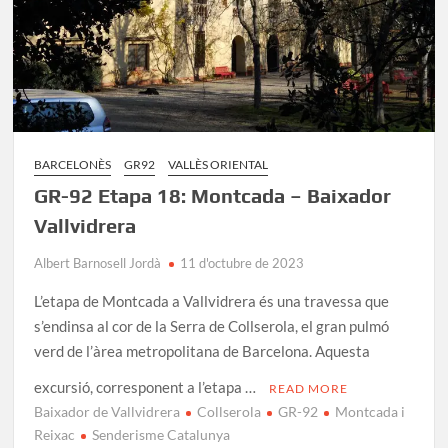
BARCELONÈS
GR92
VALLÈS ORIENTAL
GR-92 Etapa 18: Montcada – Baixador
Vallvidrera
Albert Barnosell Jordà
11 d'octubre de 2023
L’etapa de Montcada a Vallvidrera és una travessa que
s’endinsa al cor de la Serra de Collserola, el gran pulmó
verd de l’àrea metropolitana de Barcelona. Aquesta
excursió, corresponent a l’etapa …
READ MORE
Baixador de Vallvidrera
Collserola
GR-92
Montcada i
Reixac
Senderisme Catalunya