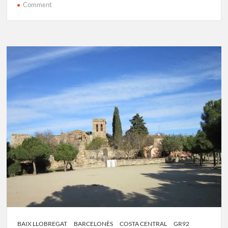
on
Comment
GR-
92
Etapa
18:
Montcada
–
Baixador
Vallvidrera
BAIX LLOBREGAT
BARCELONÈS
COSTA CENTRAL
GR92