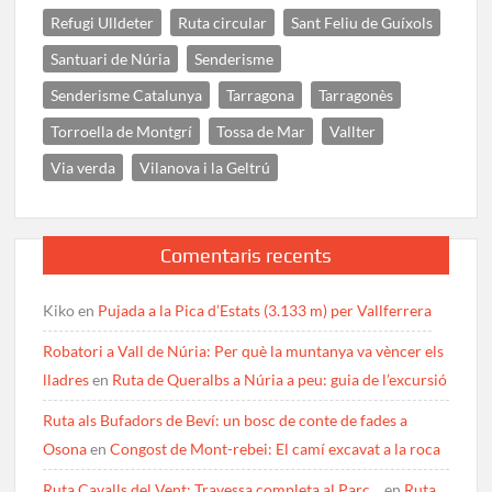
Refugi Ulldeter
Ruta circular
Sant Feliu de Guíxols
Santuari de Núria
Senderisme
Senderisme Catalunya
Tarragona
Tarragonès
Torroella de Montgrí
Tossa de Mar
Vallter
Via verda
Vilanova i la Geltrú
Comentaris recents
Kiko
en
Pujada a la Pica d’Estats (3.133 m) per Vallferrera
Robatori a Vall de Núria: Per què la muntanya va vèncer els
lladres
en
Ruta de Queralbs a Núria a peu: guia de l’excursió
Ruta als Bufadors de Beví: un bosc de conte de fades a
Osona
en
Congost de Mont-rebei: El camí excavat a la roca
Ruta Cavalls del Vent: Travessa completa al Parc…
en
Ruta