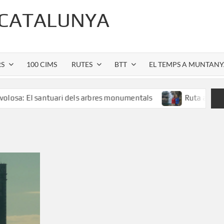
 CATALUNYA
RS
100 CIMS
RUTES
BTT
EL TEMPS A MUNTAN
 santuari dels arbres monumentals
Ruta al Salt de Sallen