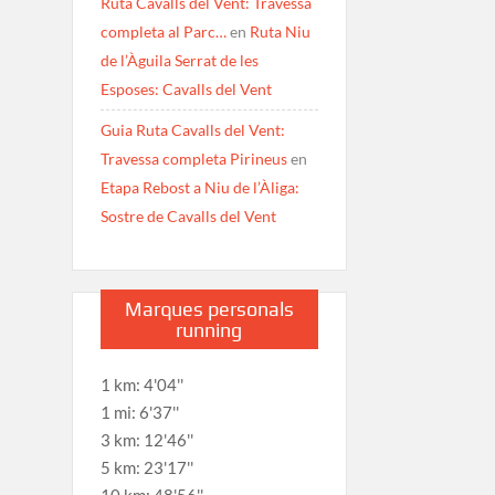
Ruta Cavalls del Vent: Travessa
completa al Parc…
en
Ruta Niu
de l’Àguila Serrat de les
Esposes: Cavalls del Vent
Guia Ruta Cavalls del Vent:
Travessa completa Pirineus
en
Etapa Rebost a Niu de l’Àliga:
Sostre de Cavalls del Vent
Marques personals
running
1 km: 4'04''
1 mi: 6'37''
3 km: 12'46''
5 km: 23'17''