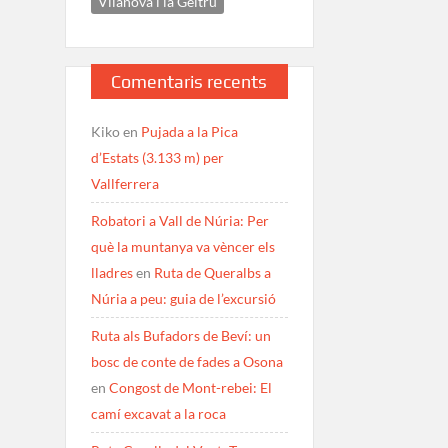
Vilanova i la Geltrú
Comentaris recents
Kiko
en
Pujada a la Pica
d’Estats (3.133 m) per
Vallferrera
Robatori a Vall de Núria: Per
què la muntanya va vèncer els
lladres
en
Ruta de Queralbs a
Núria a peu: guia de l’excursió
Ruta als Bufadors de Beví: un
bosc de conte de fades a Osona
en
Congost de Mont-rebei: El
camí excavat a la roca