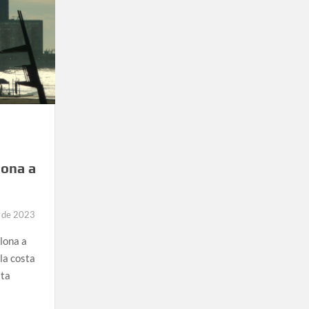
lona a
e de 2023
lona a
la costa
sta