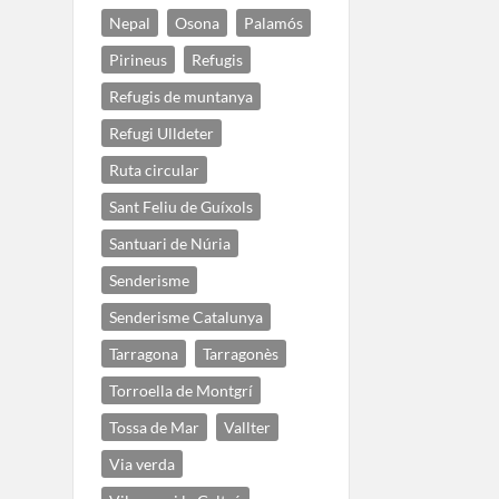
Nepal
Osona
Palamós
Pirineus
Refugis
Refugis de muntanya
Refugi Ulldeter
Ruta circular
Sant Feliu de Guíxols
Santuari de Núria
Senderisme
Senderisme Catalunya
Tarragona
Tarragonès
Torroella de Montgrí
Tossa de Mar
Vallter
Via verda