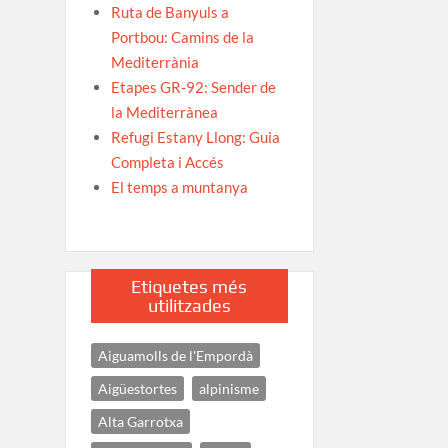
Ruta de Banyuls a
Portbou: Camins de la
Mediterrània
Etapes GR-92: Sender de
la Mediterrànea
Refugi Estany Llong: Guia
Completa i Accés
El temps a muntanya
Etiquetes més
utilitzades
Aiguamolls de l'Empordà
Aigüestortes
alpinisme
Alta Garrotxa