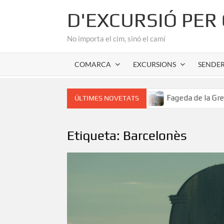
Skip
D'EXCURSIÓ PER
to
content
No importa el cim, sinó el camí
COMARCA
EXCURSIONS
SENDE
or romànic de l’Alta Garrotxa
Fageda de la Grevolosa: El
ÚLTIMES NOVETATS
Etiqueta:
Barcelonès