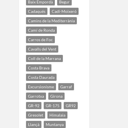
Baix Empordà
Begur
Cadaqués
Cadí-Moixeró
Camins de la Mediterrània
Camí de Ronda
Carros de Foc
Cavalls del Vent
Coll de la Marrana
Costa Brava
Costa Daurada
Excursionisme
Garraf
Garrotxa
Girona
GR-92
GR-175
GR92
Gresolet
Himalaia
Llançà
Muntanya