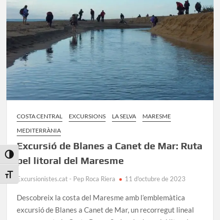
la
costa
del
Maresme
COSTA CENTRAL
EXCURSIONS
LA SELVA
MARESME
MEDITERRÀNIA
Excursió de Blanes a Canet de Mar: Ruta
Toggle High Contrast
pel litoral del Maresme
Toggle Font size
Excursionistes.cat - Pep Roca Riera
11 d'octubre de 2023
Descobreix la costa del Maresme amb l’emblemàtica
excursió de Blanes a Canet de Mar, un recorregut lineal