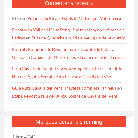
Comentaris recents
Kiko
en
Pujada a la Pica d’Estats (3.133 m) per Vallferrera
Robatori a Vall de Núria: Per què la muntanya va vèncer els
lladres
en
Ruta de Queralbs a Núria a peu: guia de l’excursió
Ruta als Bufadors de Beví: un bosc de conte de fades a
Osona
en
Congost de Mont-rebei: El camí excavat a la roca
Ruta Cavalls del Vent: Travessa completa al Parc…
en
Ruta
Niu de l’Àguila Serrat de les Esposes: Cavalls del Vent
Guia Ruta Cavalls del Vent: Travessa completa Pirineus
en
Etapa Rebost a Niu de l’Àliga: Sostre de Cavalls del Vent
Marques personals running
1 km: 4'04''