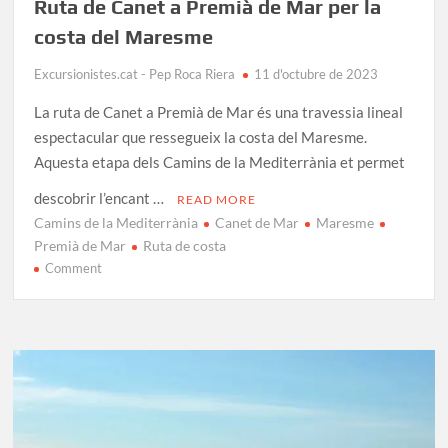
Ruta de Canet a Premià de Mar per la
costa del Maresme
Excursionistes.cat - Pep Roca Riera
11 d'octubre de 2023
La ruta de Canet a Premià de Mar és una travessia lineal
espectacular que ressegueix la costa del Maresme.
Aquesta etapa dels Camins de la Mediterrània et permet
descobrir l’encant …
READ MORE
Camins de la Mediterrània
Canet de Mar
Maresme
Premià de Mar
Ruta de costa
on
Comment
Ruta
de
Canet
a
Premià
de
Mar
per