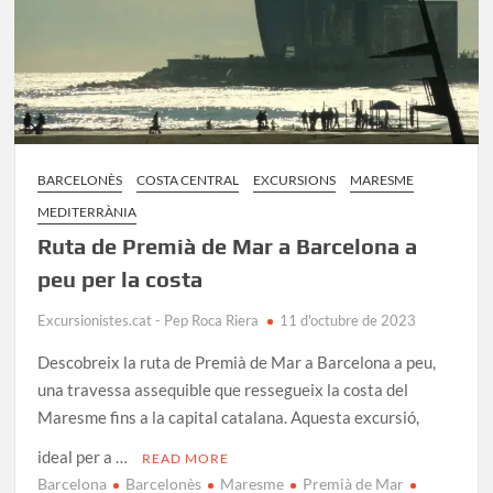
BARCELONÈS
COSTA CENTRAL
EXCURSIONS
MARESME
MEDITERRÀNIA
Ruta de Premià de Mar a Barcelona a
peu per la costa
Excursionistes.cat - Pep Roca Riera
11 d'octubre de 2023
Descobreix la ruta de Premià de Mar a Barcelona a peu,
una travessa assequible que ressegueix la costa del
Maresme fins a la capital catalana. Aquesta excursió,
ideal per a …
READ MORE
Barcelona
Barcelonès
Maresme
Premià de Mar