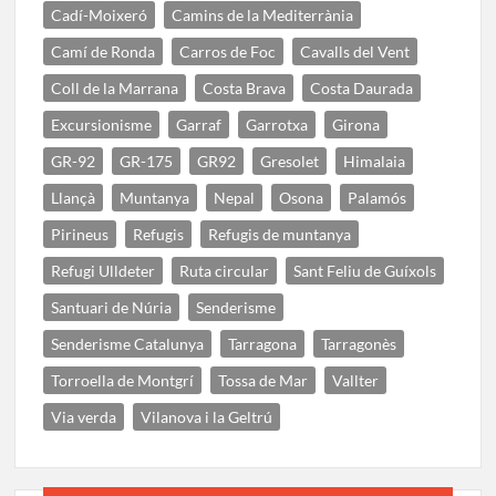
Cadí-Moixeró
Camins de la Mediterrània
Camí de Ronda
Carros de Foc
Cavalls del Vent
Coll de la Marrana
Costa Brava
Costa Daurada
Excursionisme
Garraf
Garrotxa
Girona
GR-92
GR-175
GR92
Gresolet
Himalaia
Llançà
Muntanya
Nepal
Osona
Palamós
Pirineus
Refugis
Refugis de muntanya
Refugi Ulldeter
Ruta circular
Sant Feliu de Guíxols
Santuari de Núria
Senderisme
Senderisme Catalunya
Tarragona
Tarragonès
Torroella de Montgrí
Tossa de Mar
Vallter
Via verda
Vilanova i la Geltrú