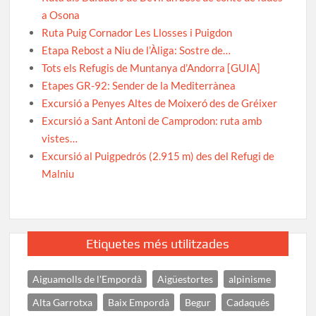
a Osona
Ruta Puig Cornador Les Llosses i Puigdon
Etapa Rebost a Niu de l’Àliga: Sostre de…
Tots els Refugis de Muntanya d’Andorra [GUIA]
Etapes GR-92: Sender de la Mediterrànea
Excursió a Penyes Altes de Moixeró des de Gréixer
Excursió a Sant Antoni de Camprodon: ruta amb
vistes…
Excursió al Puigpedrós (2.915 m) des del Refugi de
Malniu
Etiquetes més utilitzades
Aiguamolls de l'Empordà
Aigüestortes
alpinisme
Alta Garrotxa
Baix Empordà
Begur
Cadaqués