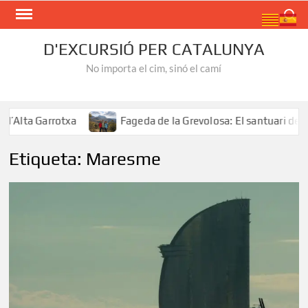
Skip
Search
to
content
D'EXCURSIÓ PER CATALUNYA
No importa el cim, sinó el camí
 Garrotxa
Fageda de la Grevolosa: El santuari dels arbr
Etiqueta:
Maresme