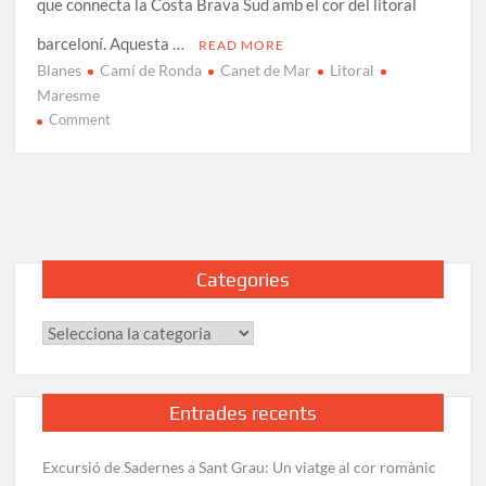
que connecta la Costa Brava Sud amb el cor del litoral
barceloní. Aquesta …
READ MORE
Blanes
Camí de Ronda
Canet de Mar
Litoral
Maresme
on
Comment
Excursió
de
Blanes
a
Canet
de
Categories
Mar:
Ruta
Categories
pel
litoral
del
Maresme
Entrades recents
Excursió de Sadernes a Sant Grau: Un viatge al cor romànic