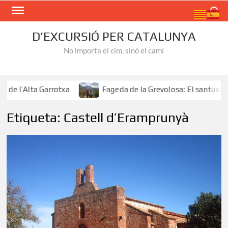
Skip
Search
to
content
D'EXCURSIÓ PER CATALUNYA
No importa el cim, sinó el camí
e l’Alta Garrotxa
Fageda de la Grevolosa: El santuari de
Etiqueta:
Castell d’Eramprunyà