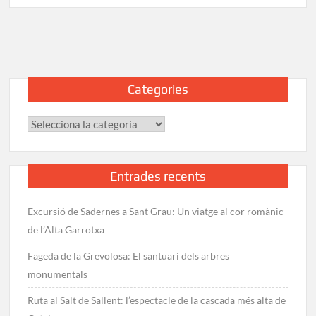
GR-
92
Etapa
21:
Bruguers
–
Categories
Garraf
Categories
Entrades recents
Excursió de Sadernes a Sant Grau: Un viatge al cor romànic
de l’Alta Garrotxa
Fageda de la Grevolosa: El santuari dels arbres
monumentals
Ruta al Salt de Sallent: l’espectacle de la cascada més alta de