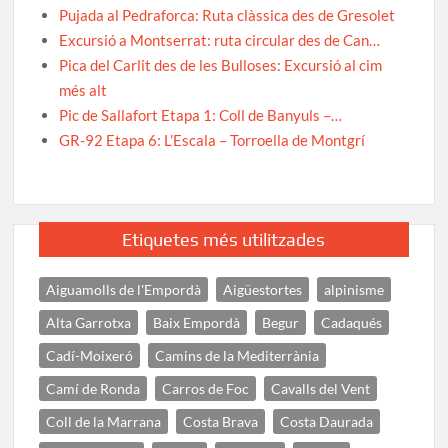
Pujada al Pedraforca: Ruta clàssica des de Gresolet
Excursió a Montserrat: ruta circular des de Can…
Pica del Carlit des de les Bulloses: Excursió al cim
més alt
Pic de Sallafort Etapa 1: Coll de Banyuls –…
GR-92 Etapa 6: L’Escala – Torroella de Montgrí
Etiquetes més utilitzades
Aiguamolls de l'Empordà
Aigüestortes
alpinisme
Alta Garrotxa
Baix Empordà
Begur
Cadaqués
Cadí-Moixeró
Camins de la Mediterrània
Camí de Ronda
Carros de Foc
Cavalls del Vent
Coll de la Marrana
Costa Brava
Costa Daurada