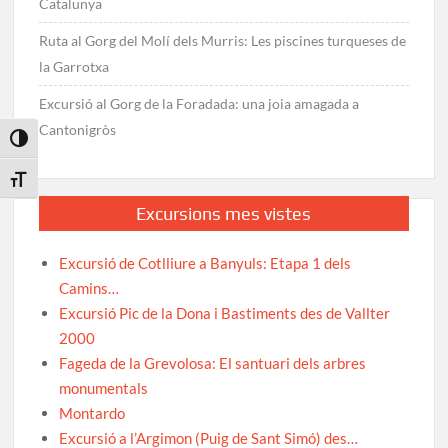
Catalunya
Ruta al Gorg del Molí dels Murris: Les piscines turqueses de
la Garrotxa
Excursió al Gorg de la Foradada: una joia amagada a
Cantonigròs
Toggle High Contrast
Toggle Font size
Excursions mes vistes
Excursió de Cotlliure a Banyuls: Etapa 1 dels
Camins…
Excursió Pic de la Dona i Bastiments des de Vallter
2000
Fageda de la Grevolosa: El santuari dels arbres
monumentals
Montardo
Excursió a l’Argimon (Puig de Sant Simó) des…