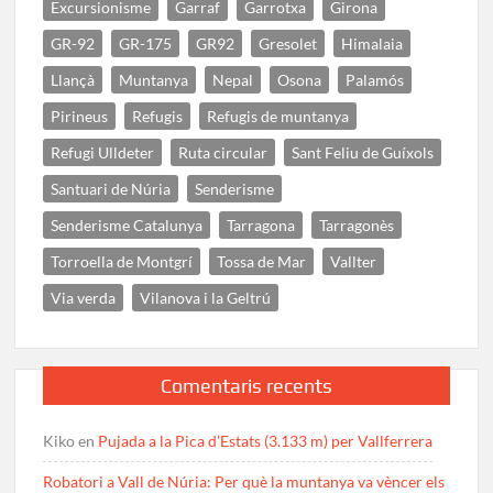
Excursionisme
Garraf
Garrotxa
Girona
GR-92
GR-175
GR92
Gresolet
Himalaia
Llançà
Muntanya
Nepal
Osona
Palamós
Pirineus
Refugis
Refugis de muntanya
Refugi Ulldeter
Ruta circular
Sant Feliu de Guíxols
Santuari de Núria
Senderisme
Senderisme Catalunya
Tarragona
Tarragonès
Torroella de Montgrí
Tossa de Mar
Vallter
Via verda
Vilanova i la Geltrú
Comentaris recents
Kiko
en
Pujada a la Pica d’Estats (3.133 m) per Vallferrera
Robatori a Vall de Núria: Per què la muntanya va vèncer els