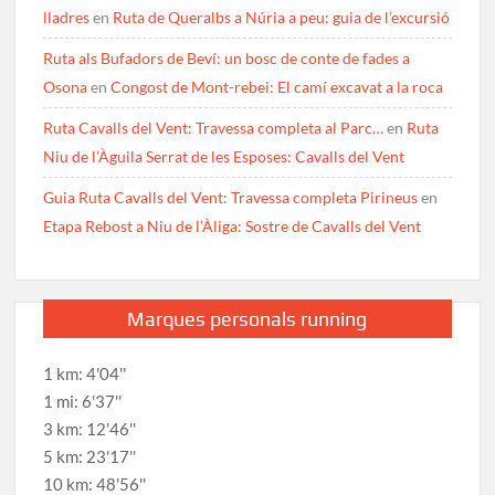
lladres
en
Ruta de Queralbs a Núria a peu: guia de l’excursió
Ruta als Bufadors de Beví: un bosc de conte de fades a
Osona
en
Congost de Mont-rebei: El camí excavat a la roca
Ruta Cavalls del Vent: Travessa completa al Parc…
en
Ruta
Niu de l’Àguila Serrat de les Esposes: Cavalls del Vent
Guia Ruta Cavalls del Vent: Travessa completa Pirineus
en
Etapa Rebost a Niu de l’Àliga: Sostre de Cavalls del Vent
Marques personals running
1 km: 4'04''
1 mi: 6'37''
3 km: 12'46''
5 km: 23'17''
10 km: 48'56''