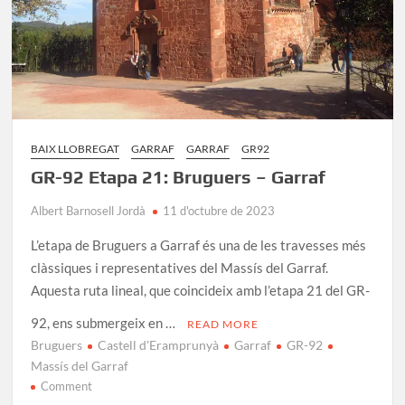
BAIX LLOBREGAT
GARRAF
GARRAF
GR92
GR-92 Etapa 21: Bruguers – Garraf
Albert Barnosell Jordà
11 d'octubre de 2023
L’etapa de Bruguers a Garraf és una de les travesses més
clàssiques i representatives del Massís del Garraf.
Aquesta ruta lineal, que coincideix amb l’etapa 21 del GR-
92, ens submergeix en …
READ MORE
Bruguers
Castell d'Eramprunyà
Garraf
GR-92
Massís del Garraf
on
Comment