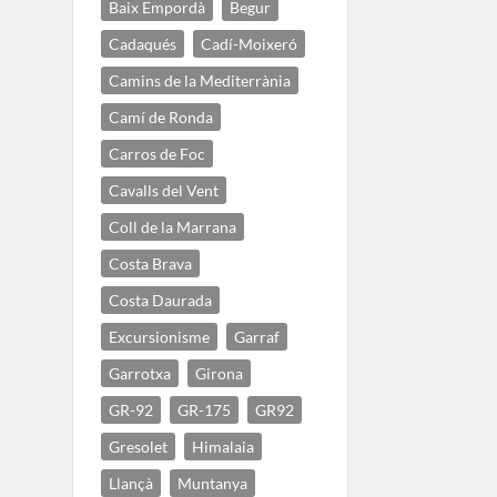
Baix Empordà
Begur
Cadaqués
Cadí-Moixeró
Camins de la Mediterrània
Camí de Ronda
Carros de Foc
Cavalls del Vent
Coll de la Marrana
Costa Brava
Costa Daurada
Excursionisme
Garraf
Garrotxa
Girona
GR-92
GR-175
GR92
Gresolet
Himalaia
Llançà
Muntanya