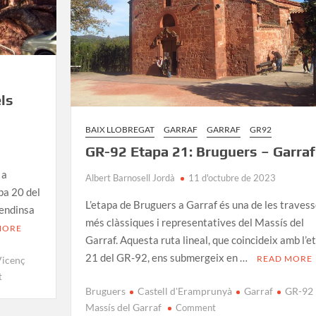
ls
BAIX LLOBREGAT
GARRAF
GARRAF
GR92
GR-92 Etapa 21: Bruguers – Garraf
 a
Albert Barnosell Jordà
11 d'octubre de 2023
pa 20 del
L’etapa de Bruguers a Garraf és una de les traves
 endinsa
més clàssiques i representatives del Massís del
MORE
Garraf. Aquesta ruta lineal, que coincideix amb l’e
21 del GR-92, ens submergeix en …
READ MORE
Vicenç
on
t
Bruguers
Castell d'Eramprunyà
Garraf
GR-92
GR-
on
92
Massís del Garraf
Comment