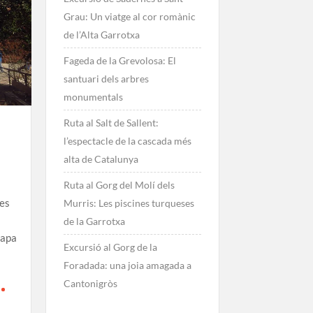
Grau: Un viatge al cor romànic
de l’Alta Garrotxa
Fageda de la Grevolosa: El
santuari dels arbres
monumentals
Ruta al Salt de Sallent:
l’espectacle de la cascada més
alta de Catalunya
Ruta al Gorg del Molí dels
ses
Murris: Les piscines turqueses
de la Garrotxa
tapa
Excursió al Gorg de la
Foradada: una joia amagada a
Cantonigròs