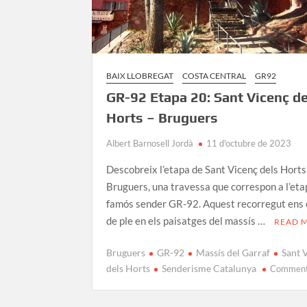
BAIX LLOBREGAT
COSTA CENTRAL
GR92
GR-92 Etapa 20: Sant Vicenç de
Horts – Bruguers
Albert Barnosell Jordà
11 d'octubre de 2023
Descobreix l’etapa de Sant Vicenç dels Horts
Bruguers, una travessa que correspon a l’eta
famós sender GR-92. Aquest recorregut ens
de ple en els paisatges del massís …
READ 
Bruguers
GR-92
Massís del Garraf
Sant 
dels Horts
Senderisme Catalunya
Commen