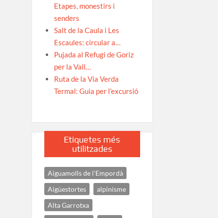
Etapes, monestirs i
senders
Salt de la Caula i Les
Escaules: circular a…
Pujada al Refugi de Goriz
per la Vall…
Ruta de la Via Verda
Termal: Guia per l’excursió
Etiquetes més
utilitzades
Aiguamolls de l'Empordà
Aigüestortes
alpinisme
Alta Garrotxa