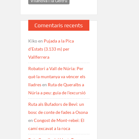
Vilanova i la Geltrú
Comentaris recents
Kiko
en
Pujada a la Pica
d’Estats (3.133 m) per
Vallferrera
Robatori a Vall de Núria: Per
què la muntanya va vèncer els
lladres
en
Ruta de Queralbs a
Núria a peu: guia de l’excursió
Ruta als Bufadors de Beví: un
bosc de conte de fades a Osona
en
Congost de Mont-rebei: El
camí excavat a la roca