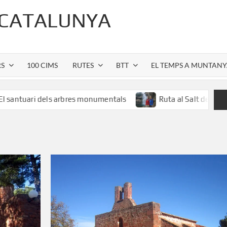
 CATALUNYA
RS
100 CIMS
RUTES
BTT
EL TEMPS A MUNTAN
i dels arbres monumentals
Ruta al Salt de Sallent: l’espe