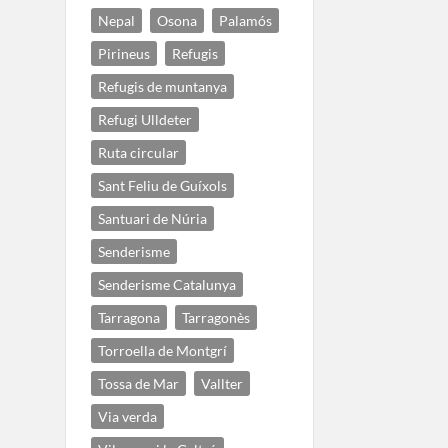
Nepal
Osona
Palamós
Pirineus
Refugis
Refugis de muntanya
Refugi Ulldeter
Ruta circular
Sant Feliu de Guíxols
Santuari de Núria
Senderisme
Senderisme Catalunya
Tarragona
Tarragonès
Torroella de Montgrí
Tossa de Mar
Vallter
Via verda