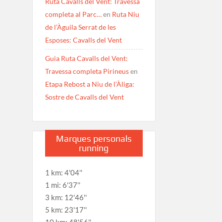
Ruta Cavalls del Vent: Travessa
completa al Parc…
en
Ruta Niu
de l’Àguila Serrat de les
Esposes: Cavalls del Vent
Guia Ruta Cavalls del Vent:
Travessa completa Pirineus
en
Etapa Rebost a Niu de l’Àliga:
Sostre de Cavalls del Vent
Marques personals
running
1 km: 4'04''
1 mi: 6'37''
3 km: 12'46''
5 km: 23'17''