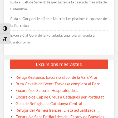
Ruta al Salt de Sallent: l’espectacle de la cascada més alta de
Catalunya
Ruta al Gorg del Molí dels Murris: Les piscines turqueses de
la Garrotxa
Toggle High Contrast
Excursió al Gorg de la Foradada: una joia amagada a
Toggle Font size
Cantonigròs
Excursions mes vistes
Refugi Restanca: Excursió al cor de la Val d’Aran
Ruta Cavalls del Vent: Travessa completa al Parc…
Excursió de Salou a l’Hospitalet de…
Excursió de Cap de Creus a Cadaqués per Portlligat
Guia de Refugis a la Catalunya Central
Refugis del Pirineu francès: Llista actualitzada i…
Excursió a Sant Patllari des de l’Estany de Banyoles