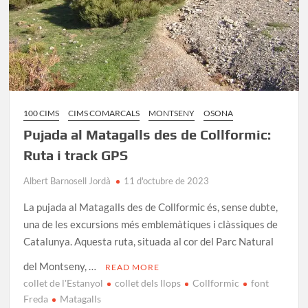
100 CIMS
CIMS COMARCALS
MONTSENY
OSONA
Pujada al Matagalls des de Collformic:
Ruta i track GPS
Albert Barnosell Jordà
11 d'octubre de 2023
La pujada al Matagalls des de Collformic és, sense dubte,
una de les excursions més emblemàtiques i clàssiques de
Catalunya. Aquesta ruta, situada al cor del Parc Natural
del Montseny, …
READ MORE
collet de l'Estanyol
collet dels llops
Collformic
font
Freda
Matagalls