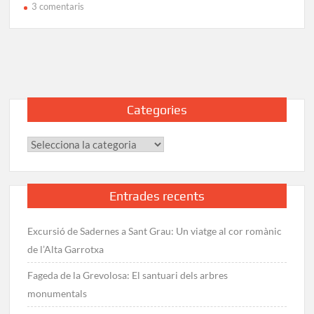
a
3 comentaris
Pujada
al
Matagalls
des
de
Collformic:
Categories
Ruta
i
Categories
track
GPS
Entrades recents
Excursió de Sadernes a Sant Grau: Un viatge al cor romànic
de l’Alta Garrotxa
Fageda de la Grevolosa: El santuari dels arbres
monumentals