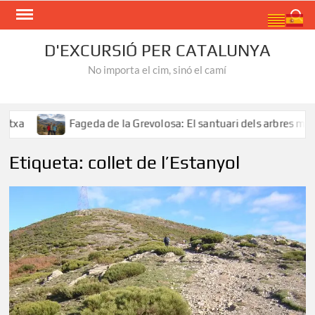
Skip
Search
to
content
D'EXCURSIÓ PER CATALUNYA
No importa el cim, sinó el camí
a
Fageda de la Grevolosa: El santuari dels arbres monum
Etiqueta:
collet de l’Estanyol