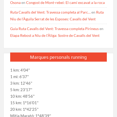
Osona
en
Congost de Mont-rebei: El camí excavat a la roca
Ruta Cavalls del Vent: Travessa completa al Parc…
en
Ruta
Niu de l’Àguila Serrat de les Esposes: Cavalls del Vent
Guia Ruta Cavalls del Vent: Travessa completa Pirineus
en
Etapa Rebost a Niu de l’Àliga: Sostre de Cavalls del Vent
Marques personals running
1 km: 4'04''
1 mi: 6'37''
3 km: 12'46''
5 km: 23'17''
10 km: 48'56''
15 km: 1º16'01''
20 km: 1º42'25''
Mitja Marató: 1º48'39''