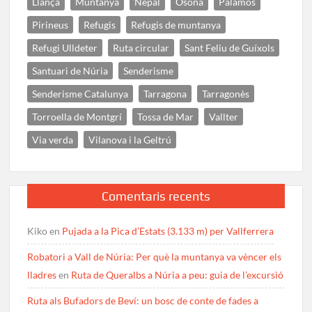
Llançà
Muntanya
Nepal
Osona
Palamós
Pirineus
Refugis
Refugis de muntanya
Refugi Ulldeter
Ruta circular
Sant Feliu de Guíxols
Santuari de Núria
Senderisme
Senderisme Catalunya
Tarragona
Tarragonès
Torroella de Montgrí
Tossa de Mar
Vallter
Via verda
Vilanova i la Geltrú
Comentaris recents
Kiko
en
Pujada a la Pica d’Estats (3.133 m) per Vallferrera
Robatori a Vall de Núria: Per què la muntanya va vèncer els
lladres
en
Ruta de Queralbs a Núria a peu: guia de l’excursió
Ruta als Bufadors de Beví: un bosc de conte de fades a