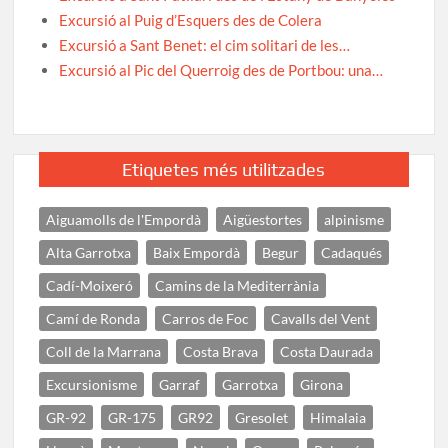
Excursió al Puig d’Esquers des de Colera
Excursió a Sant Benet: el cim solitari de les…
Excursió al Pic del Querroig des de Portbou: una…
Etiquetes més utilitzades
Aiguamolls de l'Empordà
Aigüestortes
alpinisme
Alta Garrotxa
Baix Empordà
Begur
Cadaqués
Cadí-Moixeró
Camins de la Mediterrània
Camí de Ronda
Carros de Foc
Cavalls del Vent
Coll de la Marrana
Costa Brava
Costa Daurada
Excursionisme
Garraf
Garrotxa
Girona
GR-92
GR-175
GR92
Gresolet
Himalaia