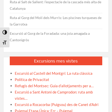
Ruta al Salt de Sallent: l’espectacle de la cascada més alta de
Catalunya
Ruta al Gorg del Molí dels Murris: Les piscines turqueses de
la Garrotxa
Toggle High Contrast
Excursió al Gorg de la Foradada: una joia amagada a
Cantonigròs
Toggle Font size
Excursions mes vistes
Excursió al Castell del Montgrí: La ruta clàssica
Política de Privacitat
Refugis del Montsec: Guia d’allotjaments per a…
Excursió a Sant Antoni de Camprodon: ruta amb
vistes…
Excursió a Rocacorba (Puigsou) des de Canet d’Adri
Puigmal Etapa Única: Err – Puigmal