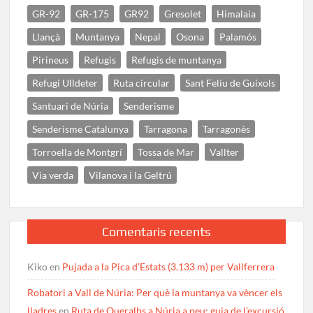
GR-92
GR-175
GR92
Gresolet
Himalaia
Llançà
Muntanya
Nepal
Osona
Palamós
Pirineus
Refugis
Refugis de muntanya
Refugi Ulldeter
Ruta circular
Sant Feliu de Guíxols
Santuari de Núria
Senderisme
Senderisme Catalunya
Tarragona
Tarragonès
Torroella de Montgrí
Tossa de Mar
Vallter
Via verda
Vilanova i la Geltrú
Comentaris recents
Kiko
en
Pujada a la Pica d’Estats (3.133 m) per Vallferrera
Robatori a Vall de Núria: Per què la muntanya va vèncer els
lladres
en
Ruta de Queralbs a Núria a peu: guia de l’excursió