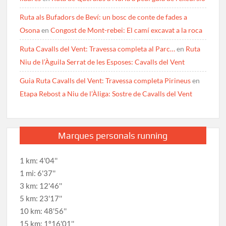
Ruta als Bufadors de Beví: un bosc de conte de fades a
Osona
en
Congost de Mont-rebei: El camí excavat a la roca
Ruta Cavalls del Vent: Travessa completa al Parc…
en
Ruta
Niu de l’Àguila Serrat de les Esposes: Cavalls del Vent
Guia Ruta Cavalls del Vent: Travessa completa Pirineus
en
Etapa Rebost a Niu de l’Àliga: Sostre de Cavalls del Vent
Marques personals running
1 km: 4'04''
1 mi: 6'37''
3 km: 12'46''
5 km: 23'17''
10 km: 48'56''
15 km: 1º16'01''