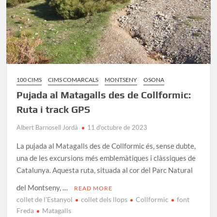
100 CIMS
CIMS COMARCALS
MONTSENY
OSONA
Pujada al Matagalls des de Collformic:
Ruta i track GPS
Albert Barnosell Jordà
11 d'octubre de 2023
La pujada al Matagalls des de Collformic és, sense dubte,
una de les excursions més emblemàtiques i clàssiques de
Catalunya. Aquesta ruta, situada al cor del Parc Natural
del Montseny, …
READ MORE
collet de l'Estanyol
collet dels llops
Collformic
font
Freda
Matagalls