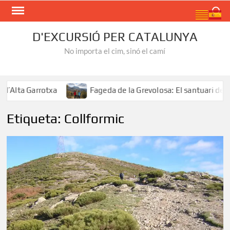
Skip
Search
to
content
D'EXCURSIÓ PER CATALUNYA
No importa el cim, sinó el camí
Alta Garrotxa
Fageda de la Grevolosa: El santuari dels a
Etiqueta:
Collformic