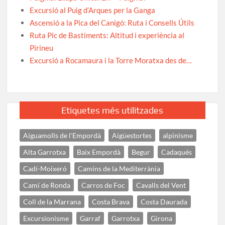
Excursió al Puig d’Arques per la Ganga
Ascensió a la Pica del Canigó: Ruta i Consells Útils
Ruta Pic de Bastiments: Altitud i experiència al
Pirineu
Excursió a Rocamaura i la Torre Moratxa des de…
Etiquetes més utilitzades
Aiguamolls de l'Empordà
Aigüestortes
alpinisme
Alta Garrotxa
Baix Empordà
Begur
Cadaqués
Cadí-Moixeró
Camins de la Mediterrània
Camí de Ronda
Carros de Foc
Cavalls del Vent
Coll de la Marrana
Costa Brava
Costa Daurada
Excursionisme
Garraf
Garrotxa
Girona