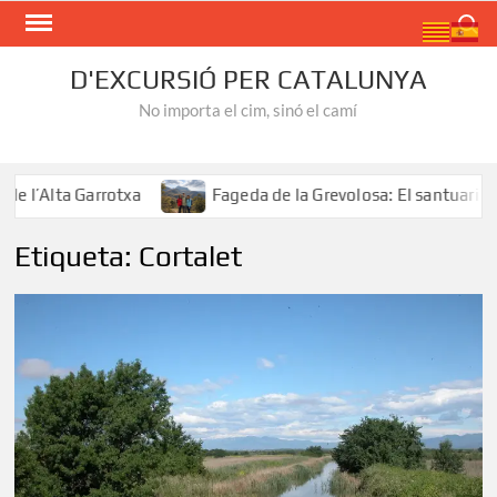
Skip
Search
to
content
D'EXCURSIÓ PER CATALUNYA
No importa el cim, sinó el camí
Alta Garrotxa
Fageda de la Grevolosa: El santuari dels 
Etiqueta:
Cortalet