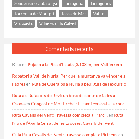
Senderisme Catalunya
Tarragona
Tarragonès
Torroella de Montgrí
Tossa de Mar
Vallter
Via verda
Vilanova i la Geltrú
Comentaris recents
Kiko
en
Pujada a la Pica d’Estats (3.133 m) per Vallferrera
Robatori a Vall de Núria: Per què la muntanya va vèncer els
lladres
en
Ruta de Queralbs a Núria a peu: guia de l’excursió
Ruta als Bufadors de Beví: un bosc de conte de fades a
Osona
en
Congost de Mont-rebei: El camí excavat a la roca
Ruta Cavalls del Vent: Travessa completa al Parc…
en
Ruta
Niu de l’Àguila Serrat de les Esposes: Cavalls del Vent
Guia Ruta Cavalls del Vent: Travessa completa Pirineus
en