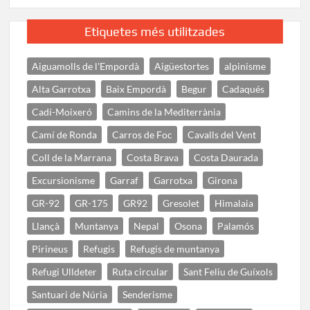
Etiquetes més utilitzades
Aiguamolls de l'Empordà
Aigüestortes
alpinisme
Alta Garrotxa
Baix Empordà
Begur
Cadaqués
Cadí-Moixeró
Camins de la Mediterrània
Camí de Ronda
Carros de Foc
Cavalls del Vent
Coll de la Marrana
Costa Brava
Costa Daurada
Excursionisme
Garraf
Garrotxa
Girona
GR-92
GR-175
GR92
Gresolet
Himalaia
Llançà
Muntanya
Nepal
Osona
Palamós
Pirineus
Refugis
Refugis de muntanya
Refugi Ulldeter
Ruta circular
Sant Feliu de Guíxols
Santuari de Núria
Senderisme