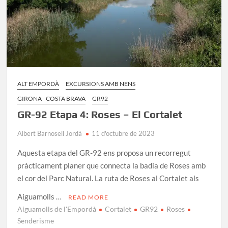
ALT EMPORDÀ
EXCURSIONS AMB NENS
GIRONA - COSTA BRAVA
GR92
GR-92 Etapa 4: Roses – El Cortalet
Albert Barnosell Jordà
11 d'octubre de 2023
Aquesta etapa del GR-92 ens proposa un recorregut
pràcticament planer que connecta la badia de Roses amb
el cor del Parc Natural. La ruta de Roses al Cortalet als
Aiguamolls …
READ MORE
Aiguamolls de l'Empordà
Cortalet
GR92
Roses
Senderisme