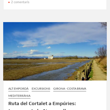
a
2 comentaris
GR-
92
Etapa
4:
Roses
–
El
Cortalet
ALT EMPORDÀ
EXCURSIONS
GIRONA - COSTA BRAVA
MEDITERRÀNIA
Ruta del Cortalet a Empúries: