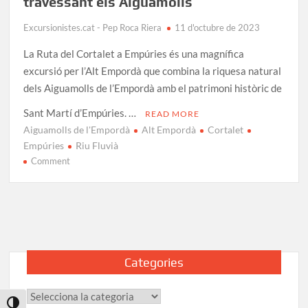
travessant els Aiguamolls
Excursionistes.cat - Pep Roca Riera
11 d'octubre de 2023
La Ruta del Cortalet a Empúries és una magnífica
excursió per l’Alt Empordà que combina la riquesa natural
dels Aiguamolls de l’Empordà amb el patrimoni històric de
Sant Martí d’Empúries. …
READ MORE
Aiguamolls de l'Empordà
Alt Empordà
Cortalet
Empúries
Riu Fluvià
on
Comment
Ruta
del
Cortalet
a
Empúries:
travessant
Categories
els
Aiguamolls
Categories
Toggle High Contrast