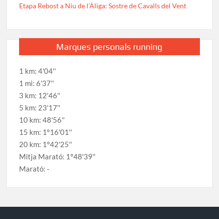
Etapa Rebost a Niu de l’Àliga: Sostre de Cavalls del Vent
Marques personals running
1 km: 4'04''
1 mi: 6'37''
3 km: 12'46''
5 km: 23'17''
10 km: 48'56''
15 km: 1º16'01''
20 km: 1º42'25''
Mitja Marató: 1º48'39''
Marató: -