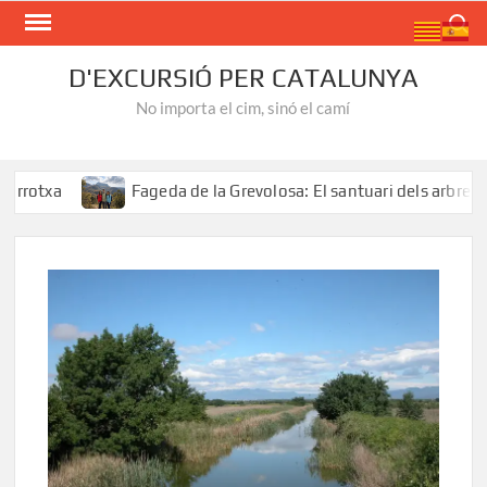
Skip
Search
to
content
D'EXCURSIÓ PER CATALUNYA
No importa el cim, sinó el camí
txa
Fageda de la Grevolosa: El santuari dels arbres mon