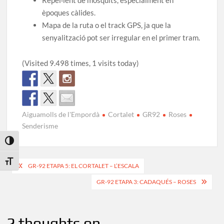
èpoques càlides.
Mapa de la ruta o el track GPS, ja que la
senyalització pot ser irregular en el primer tram.
(Visited 9.498 times, 1 visits today)
Aiguamolls de l'Empordà
Cortalet
GR92
Roses
Senderisme
Toggle High Contrast
Navegació
Toggle Font size
GR-92 ETAPA 5: EL CORTALET – L’ESCALA
d'entrades
GR-92 ETAPA 3: CADAQUÉS – ROSES
2 thoughts on