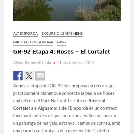
ALT EMPORDÀ
EXCURSIONS AMB NENS
GIRONA - COSTA BRAVA
GR92
GR-92 Etapa 4: Roses – El Cortalet
Albert Barnosell Jordà
11 d'octubre de 2023
Aquesta etapa del GR-92 ens proposa un recorregut
pràcticament planer que connecta la badia de Roses
amb el cor del Parc Natural. La ruta de
Roses al
Cortalet als Aiguamolls de l’Empordà
és un contrast
fascinant amb les etapes anteriors, endinsant-nos en
un paisatge de marjals, estanys i camps de conreu, amb
una parada cultural a la vila medieval de Castelló