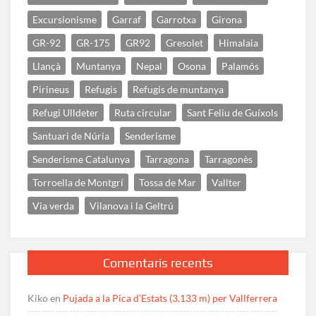
Excursionisme
Garraf
Garrotxa
Girona
GR-92
GR-175
GR92
Gresolet
Himalaia
Llançà
Muntanya
Nepal
Osona
Palamós
Pirineus
Refugis
Refugis de muntanya
Refugi Ulldeter
Ruta circular
Sant Feliu de Guíxols
Santuari de Núria
Senderisme
Senderisme Catalunya
Tarragona
Tarragonès
Torroella de Montgrí
Tossa de Mar
Vallter
Via verda
Vilanova i la Geltrú
Comentaris recents
Kiko
en
Pujada a la Pica d’Estats (3.133 m) per Vallferrera