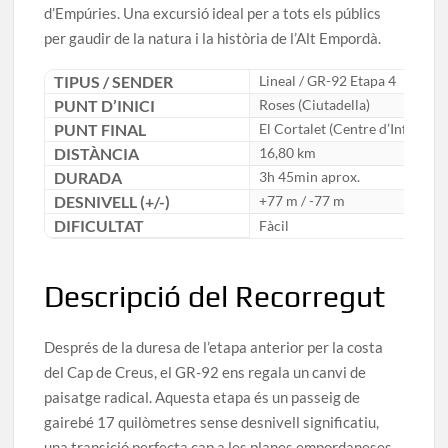
d’Empúries. Una excursió ideal per a tots els públics
per gaudir de la natura i la història de l’Alt Empordà.
TIPUS / SENDER
Lineal / GR-92 Etapa 4
PUNT D’INICI
Roses (Ciutadella)
PUNT FINAL
El Cortalet (Centre d’Informac
DISTÀNCIA
16,80 km
DURADA
3h 45min aprox.
DESNIVELL (+/-)
+77 m / -77 m
DIFICULTAT
Fàcil
Descripció del Recorregut
Després de la duresa de l’etapa anterior per la costa
del Cap de Creus, el GR-92 ens regala un canvi de
paisatge radical. Aquesta etapa és un passeig de
gairebé 17 quilòmetres sense desnivell significatiu,
una transició perfecta cap a les planes empordaneses.