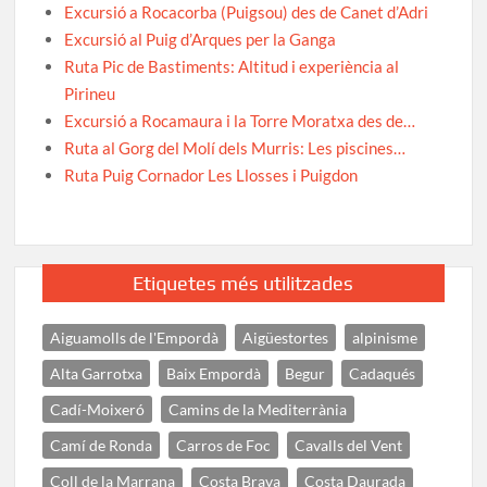
Excursió a Rocacorba (Puigsou) des de Canet d’Adri
Excursió al Puig d’Arques per la Ganga
Ruta Pic de Bastiments: Altitud i experiència al
Pirineu
Excursió a Rocamaura i la Torre Moratxa des de…
Ruta al Gorg del Molí dels Murris: Les piscines…
Ruta Puig Cornador Les Llosses i Puigdon
Etiquetes més utilitzades
Aiguamolls de l'Empordà
Aigüestortes
alpinisme
Alta Garrotxa
Baix Empordà
Begur
Cadaqués
Cadí-Moixeró
Camins de la Mediterrània
Camí de Ronda
Carros de Foc
Cavalls del Vent
Coll de la Marrana
Costa Brava
Costa Daurada