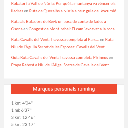
Robatori a Vall de Núria: Per què la muntanya va vèncer els
lladres
en
Ruta de Queralbs a Núria a peu: guia de l’excursió
Ruta als Bufadors de Beví: un bosc de conte de fades a
Osona
en
Congost de Mont-rebei: El camí excavat a la roca
Ruta Cavalls del Vent: Travessa completa al Parc…
en
Ruta
Niu de l’Àguila Serrat de les Esposes: Cavalls del Vent
Guia Ruta Cavalls del Vent: Travessa completa Pirineus
en
Etapa Rebost a Niu de l’Àliga: Sostre de Cavalls del Vent
Marques personals running
1 km: 4'04''
1 mi: 6'37''
3 km: 12'46''
5 km: 23'17''