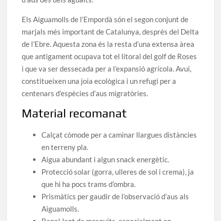
Els Aiguamolls de l’Empordà són el segon conjunt de
marjals més important de Catalunya, després del Delta
de l’Ebre. Aquesta zona és la resta d’una extensa àrea
que antigament ocupava tot el litoral del golf de Roses
i que va ser dessecada per a l’expansió agrícola. Avui,
constitueixen una joia ecològica i un refugi per a
centenars d’espècies d’aus migratòries.
Material recomanat
Calçat còmode per a caminar llargues distàncies
en terreny pla.
Aigua abundant i algun snack energètic.
Protecció solar (gorra, ulleres de sol i crema), ja
que hi ha pocs trams d’ombra.
Prismàtics per gaudir de l’observació d’aus als
Aiguamolls.
Repel·lent de mosquits, especialment en